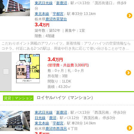
東武日光線
「
新鹿沼
」駅 バス13分 「茂呂街道口」 停歩9
分
東北本線
「
宇都宮
」駅 車33分 13.1km
栃木県
鹿沼市
晃望台
3.4
万円
築年数：築52年 ｜募集中：
1室
階数：4階建
こだわりポイント満載のアワノハイツ。新着情報：アワノハイツの空室情報なら
コチラ。付近にある2つの駅は、用途や行き先に応じて使い分けることができま
す。防犯対策もバッチリなマン...
3.4
万
円
(管理費・共益費 3,000円)
敷：0ヶ月｜礼：0ヶ月
所在階：3階
間取り：1LDK
面積：43.20㎡
ロイヤルハイツ（マンション）
賃貸｜マンション
東武日光線
「
新鹿沼
」駅 バス13分 「西茂呂南」 停歩3分
日光線
「
鹿沼
」駅 バス12分 「西茂呂南」 停歩3分
東北本線
「
宇都宮
」駅 車28分 14.0km
栃木県
鹿沼市
西茂呂
４丁目
3.5