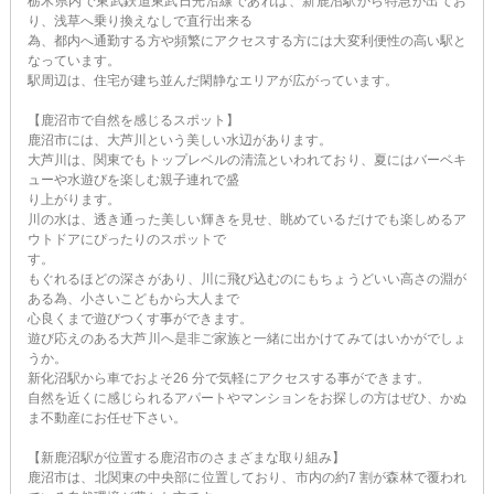
栃木県内で東武鉄道東武日光沿線であれば、新鹿沼駅から特急が出てお
り、浅草へ乗り換えなしで直行出来る
為、都内へ通勤する方や頻繁にアクセスする方には大変利便性の高い駅と
なっています。
駅周辺は、住宅が建ち並んだ閑静なエリアが広がっています。
【鹿沼市で自然を感じるスポット】
鹿沼市には、大芦川という美しい水辺があります。
大芦川は、関東でもトップレベルの清流といわれており、夏にはバーベキ
ューや水遊びを楽しむ親子連れで盛
り上がります。
川の水は、透き通った美しい輝きを見せ、眺めているだけでも楽しめるア
ウトドアにぴったりのスポットで
す。
もぐれるほどの深さがあり、川に飛び込むのにもちょうどいい高さの淵が
ある為、小さいこどもから大人まで
心良くまで遊びつくす事ができます。
遊び応えのある大芦川へ是非ご家族と一緒に出かけてみてはいかがでしょ
うか。
新化沼駅から車でおよそ26 分で気軽にアクセスする事ができます。
自然を近くに感じられるアパートやマンションをお探しの方はぜひ、かぬ
ま不動産にお任せ下さい。
【新鹿沼駅が位置する鹿沼市のさまざまな取り組み】
鹿沼市は、北関東の中央部に位置しており、市内の約7 割が森林で覆われ