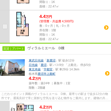
間取り：1K
面積：22.47㎡
4.4
万
円
(管理費・共益費 4,500円)
敷：0ヶ月｜礼：0ヶ月
所在階：1階
間取り：1K
面積：22.47㎡
ヴィラルミエール D棟
賃貸｜アパート
東武日光線
「
新鹿沼
」駅 徒歩12分
日光線
「
鹿沼
」駅 バス9分 「上殿北」 停歩5分
東北本線
「
宇都宮
」駅 車29分 14.3km
栃木県
鹿沼市
上殿町
4.2
万円
築年数：築24年 ｜募集中：
1室
階数：2階建
こだわりポイント満載のヴィラルミエール D棟。最寄りの駅まで徒歩12分の物
件です。通風良好で常に新鮮な空気を送り込む物件をご案内します。建物の共用
部にゴミ置き場があるので、外...
4.2
万
円