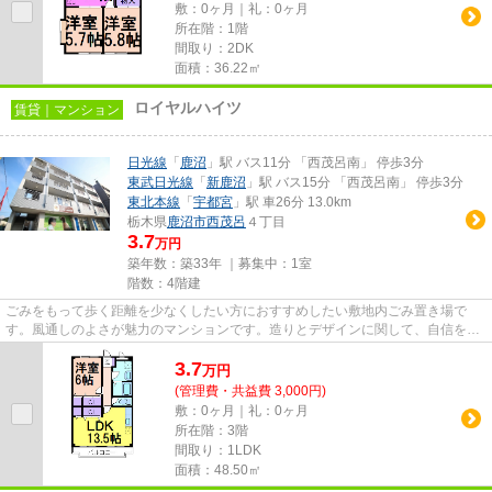
敷：0ヶ月｜礼：0ヶ月
所在階：1階
間取り：2DK
面積：36.22㎡
ロイヤルハイツ
賃貸｜マンション
日光線
「
鹿沼
」駅 バス11分 「西茂呂南」 停歩3分
東武日光線
「
新鹿沼
」駅 バス15分 「西茂呂南」 停歩3分
東北本線
「
宇都宮
」駅 車26分 13.0km
栃木県
鹿沼市
西茂呂
４丁目
3.7
万円
築年数：築33年 ｜募集中：
1室
階数：4階建
ごみをもって歩く距離を少なくしたい方におすすめしたい敷地内ごみ置き場で
す。風通しのよさが魅力のマンションです。造りとデザインに関して、自信をも
って情報を提供できるマンショ...
3.7
万
円
(管理費・共益費 3,000円)
敷：0ヶ月｜礼：0ヶ月
所在階：3階
間取り：1LDK
面積：48.50㎡