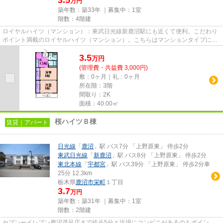
万円
築年数：築33年 ｜募集中：
1室
階数：4階建
ロイヤルハイツ（マンション）：東武日光線新鹿沼駅にも近くて便利。こだわり
ポイント満載のロイヤルハイツ（マンション）。こちらはマンションタイプにな
ります。2駅利用可能でとても...
3.5
万
円
(管理費・共益費 3,000円)
敷：0ヶ月｜礼：0ヶ月
所在階：3階
間取り：2K
面積：40.00㎡
桜ハイツＢ棟
賃貸｜アパート
日光線
「
鹿沼
」駅 バス7分 「上野原東」 停歩2分
東武日光線
「
新鹿沼
」駅 バス8分 「上野原東」 停歩2分
東北本線
「
宇都宮
」駅 バス39分 「上野原東」 停歩2分車
25分 12.3km
栃木県
鹿沼市
栄町
１丁目
3.7
万円
築年数：築31年 ｜募集中：
1室
階数：2階建
セブンーイレブン鹿沼茂呂店まで徒歩5分と近場にコンビニがあるのもポイン