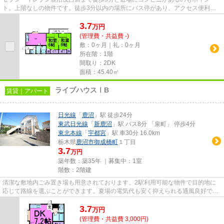
ト。上階なしの物件です。徒歩3分以内の場所にバス停があり、アクセス便利で
す。ご利用可能な駅が2つあり、行...
3.7
万
円
(管理費・共益費 -)
敷：0ヶ月｜礼：0ヶ月
所在階：1階
間取り：2DK
面積：45.40㎡
ライブハウスⅠB
賃貸｜アパート
日光線
「
鹿沼
」駅 徒歩24分
東武日光線
「
新鹿沼
」駅 バス8分 「泉町」 停歩4分
東北本線
「
宇都宮
」駅 車30分 16.0km
栃木県
鹿沼市
御成橋町
１丁目
3.7
万円
築年数：築35年 ｜募集中：
1室
階数：2階建
清潔な敷地内ごみ置き場も用意されております。2駅利用可能な物件で目的地に
応じて路線を選ぶことができます。夏場の電気代も安く抑えられる通風良好で快
適なアパートです。こちらの物...
3.7
万
円
(管理費・共益費 3,000円)