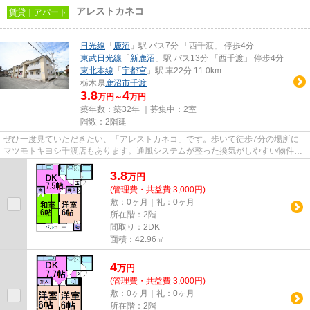
アレストカネコ
賃貸｜アパート
日光線
「
鹿沼
」駅 バス7分 「西千渡」 停歩4分
東武日光線
「
新鹿沼
」駅 バス13分 「西千渡」 停歩4分
東北本線
「
宇都宮
」駅 車22分 11.0km
栃木県
鹿沼市
千渡
3.8
4
万円～
万円
築年数：築32年 ｜募集中：
2室
階数：2階建
ぜひ一度見ていただきたい、「アレストカネコ」です。歩いて徒歩7分の場所に
マツモトキヨシ千渡店もあります。通風システムが整った換気がしやすい物件で
す。最上階の物件です。かぬま...
3.8
万
円
(管理費・共益費 3,000円)
敷：0ヶ月｜礼：0ヶ月
所在階：2階
間取り：2DK
面積：42.96㎡
4
万
円
(管理費・共益費 3,000円)
敷：0ヶ月｜礼：0ヶ月
所在階：2階