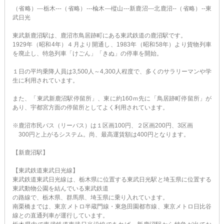
（省略）---栃木---（省略）---楡木---樅山---新鹿沼---北鹿沼--（省略）--東
武日光
東武新鹿沼駅は、鹿沼市鳥居跡町にある東武鉄道の鹿沼駅です。
1929年（昭和4年）４月より開通し、1983年（昭和58年）より貨物列車
を廃止し、特急列車「けごん」「きぬ」の停車を開始。
１日の平均乗降人員は3,500人～4,300人程度で、多くのサラリーマンや学
生に利用されています。
また、「東武新鹿沼駅停留所」、東に約160ｍ先に「鳥居跡町停留所」が
あり、宇都宮方面の停留所としてよく利用されています。
※鹿沼市民バス（リーバス）は１区画100円、２区画200円、3区画
300円と上がるシステム。尚、最高運賃額は400円となります。
【新鹿沼駅】
【東武鉄道東武日光線】
東武鉄道東武日光線は、栃木県に位置する東武日光駅と埼玉県に位置する
東武動物公園を結んでいる東武鉄道
の路線で、栃木県、群馬県、埼玉県に乗り入れています。
南栗橋までは、東京メトロ半蔵門線・東急田園都市線、東京メトロ日比谷
線との直通列車が運行しています。