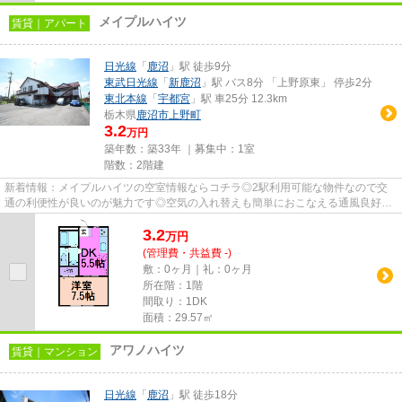
メイプルハイツ
賃貸｜アパート
日光線
「
鹿沼
」駅 徒歩9分
東武日光線
「
新鹿沼
」駅 バス8分 「上野原東」 停歩2分
東北本線
「
宇都宮
」駅 車25分 12.3km
栃木県
鹿沼市
上野町
3.2
万円
築年数：築33年 ｜募集中：
1室
階数：2階建
新着情報：メイプルハイツの空室情報ならコチラ◎2駅利用可能な物件なので交
通の利便性が良いのが魅力です◎空気の入れ替えも簡単におこなえる通風良好の
物件です◎バス停から徒歩3分以内...
3.2
万
円
(管理費・共益費 -)
敷：0ヶ月｜礼：0ヶ月
所在階：1階
間取り：1DK
面積：29.57㎡
アワノハイツ
賃貸｜マンション
日光線
「
鹿沼
」駅 徒歩18分