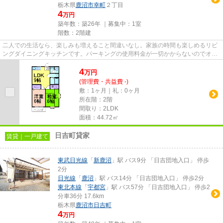
栃木県
鹿沼市
幸町
２丁目
4
万円
築年数：築26年 ｜募集中：
1室
階数：2階建
二人での生活なら、楽しみも増えること間違いなし。家族の時間も楽しめるリビ
ングダイニングキッチンです。パーキングの使用料金が一切かからないのでオト
クです。車にいたずらされに...
4
万
円
(管理費・共益費 -)
敷：1ヶ月｜礼：0ヶ月
所在階：2階
間取り：2LDK
面積：44.72㎡
日吉町貸家
賃貸｜一戸建て
東武日光線
「
新鹿沼
」駅 バス9分 「日吉団地入口」 停歩
2分
日光線
「
鹿沼
」駅 バス14分 「日吉団地入口」 停歩2分
東北本線
「
宇都宮
」駅 バス57分 「日吉団地入口」 停歩2
分車36分 17.6km
栃木県
鹿沼市
日吉町
4
万円