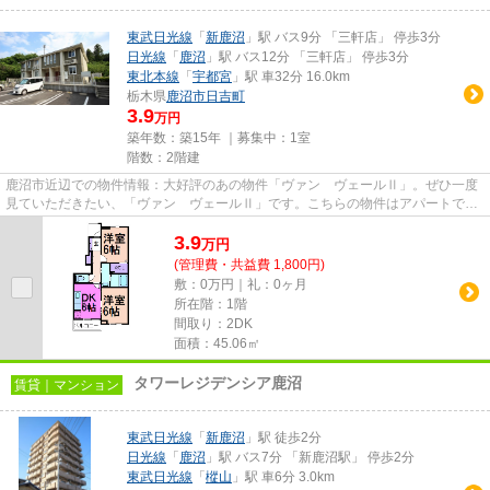
東武日光線
「
新鹿沼
」駅 バス9分 「三軒店」 停歩3分
日光線
「
鹿沼
」駅 バス12分 「三軒店」 停歩3分
東北本線
「
宇都宮
」駅 車32分 16.0km
栃木県
鹿沼市
日吉町
3.9
万円
築年数：築15年 ｜募集中：
1室
階数：2階建
鹿沼市近辺での物件情報：大好評のあの物件「ヴァン ヴェールⅡ」。ぜひ一度
見ていただきたい、「ヴァン ヴェールⅡ」です。こちらの物件はアパートで
す。住環境がよく通風良好で日も...
3.9
万
円
(管理費・共益費 1,800円)
敷：0万円｜礼：0ヶ月
所在階：1階
間取り：2DK
面積：45.06㎡
タワーレジデンシア鹿沼
賃貸｜マンション
東武日光線
「
新鹿沼
」駅 徒歩2分
日光線
「
鹿沼
」駅 バス7分 「新鹿沼駅」 停歩2分
東武日光線
「
樅山
」駅 車6分 3.0km