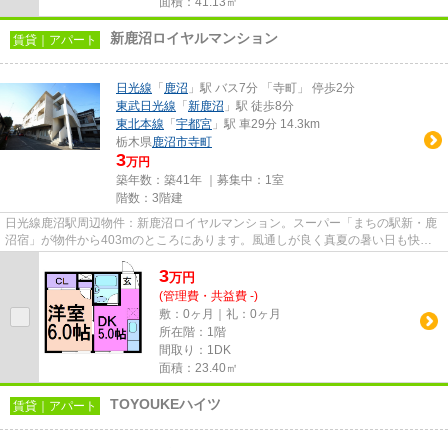
面積：41.13㎡
新鹿沼ロイヤルマンション
賃貸｜アパート
日光線
「
鹿沼
」駅 バス7分 「寺町」 停歩2分
東武日光線
「
新鹿沼
」駅 徒歩8分
東北本線
「
宇都宮
」駅 車29分 14.3km
栃木県
鹿沼市
寺町
3
万円
築年数：築41年 ｜募集中：
1室
階数：3階建
日光線鹿沼駅周辺物件：新鹿沼ロイヤルマンション。スーパー「まちの駅新・鹿
沼宿」が物件から403mのところにあります。風通しが良く真夏の暑い日も快適
に過ごせるアパートです。こち...
3
万
円
(管理費・共益費 -)
敷：0ヶ月｜礼：0ヶ月
所在階：1階
間取り：1DK
面積：23.40㎡
TOYOUKEハイツ
賃貸｜アパート