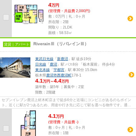
4
万
円
(管理費・共益費 2,000円)
敷：0万円｜礼：0ヶ月
所在階：2階
間取り：2LDK
面積：58.53㎡
RiverainⅢ（リバレインⅢ）
賃貸｜アパート
東武日光線
「
新鹿沼
」駅 徒歩19分
日光線
「
鹿沼
」駅 バス8分 「栃木屋前」 停歩4分
東北本線
「
宇都宮
」駅 車30分 15.0km
栃木県
鹿沼市
西鹿沼町
178-1
4.1
4.4
万円～
万円
築年数：築5年 ｜募集中：
2室
階数：2階建
セブンイレブン鹿沼上材木町店まで徒歩6分と近場にコンビニがあるのもポイン
ト。近くに駅が2つあるため、用途や行き先に応じて駅を選べる物件です。通風
良好なアパートはいつでも気持...
4.1
万
円
(管理費・共益費 -)
敷：0ヶ月｜礼：0ヶ月
所在階：1階