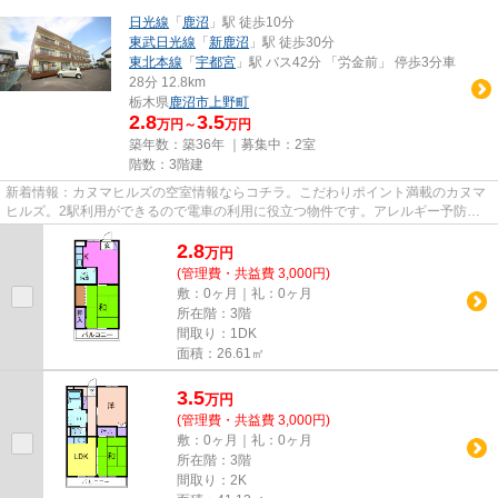
日光線
「
鹿沼
」駅 徒歩10分
東武日光線
「
新鹿沼
」駅 徒歩30分
東北本線
「
宇都宮
」駅 バス42分 「労金前」 停歩3分車
28分 12.8km
栃木県
鹿沼市
上野町
2.8
3.5
万円～
万円
築年数：築36年 ｜募集中：
2室
階数：3階建
新着情報：カヌマヒルズの空室情報ならコチラ。こだわりポイント満載のカヌマ
ヒルズ。2駅利用ができるので電車の利用に役立つ物件です。アレルギー予防に
適した、通気性の良い安心の物...
2.8
万
円
(管理費・共益費 3,000円)
敷：0ヶ月｜礼：0ヶ月
所在階：3階
間取り：1DK
面積：26.61㎡
3.5
万
円
(管理費・共益費 3,000円)
敷：0ヶ月｜礼：0ヶ月
所在階：3階
間取り：2K