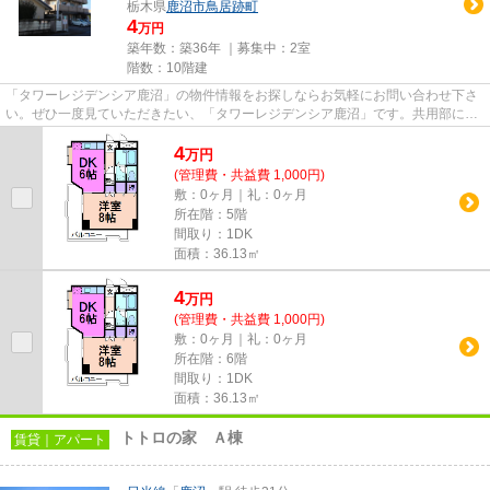
栃木県
鹿沼市
鳥居跡町
4
万円
築年数：築36年 ｜募集中：
2室
階数：10階建
「タワーレジデンシア鹿沼」の物件情報をお探しならお気軽にお問い合わせ下さ
い。ぜひ一度見ていただきたい、「タワーレジデンシア鹿沼」です。共用部には
敷地内ごみ置き場・エレベー...
4
万
円
(管理費・共益費 1,000円)
敷：0ヶ月｜礼：0ヶ月
所在階：5階
間取り：1DK
面積：36.13㎡
4
万
円
(管理費・共益費 1,000円)
敷：0ヶ月｜礼：0ヶ月
所在階：6階
間取り：1DK
面積：36.13㎡
トトロの家 Ａ棟
賃貸｜アパート