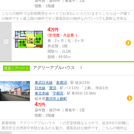
築年数：築48年 ｜募集中：
1室
階数：1階建
こちらの物件では初期費用をカードでお支払いいただけます☆こちらは一戸建て
の物件です☆最上階の物件です☆通風良好の物件なのでいつでも新鮮な空気を味
わえます☆賃貸戸建てをお探しの...
4
万
円
(管理費・共益費 -)
敷：2ヶ月｜礼：0ヶ月
所在階：1階
間取り：2LDK
面積：49.00㎡
アグリーアブルハウス Ⅰ
賃貸｜アパート
東武日光線
「
新鹿沼
」駅 徒歩23分
日光線
「
鹿沼
」駅 バス13分 「上殿」 停歩1分
東北本線
「
宇都宮
」駅 車30分 15.0km
栃木県
鹿沼市
上殿町
4
万円
築年数：築25年 ｜募集中：
1室
階数：2階建
新着情報：アグリーアブルハウス Ⅰの空室情報ならコチラ。徒歩9分の距離に
鹿沼市立北押原中学校があるのも魅力。通風良好な物件です。こちらの物件はア
パートです。鹿沼市で探すなら...