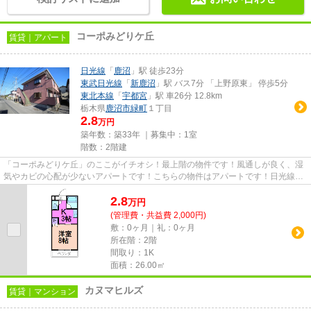
コーポみどりケ丘
賃貸｜アパート
日光線
「
鹿沼
」駅 徒歩23分
東武日光線
「
新鹿沼
」駅 バス7分 「上野原東」 停歩5分
東北本線
「
宇都宮
」駅 車26分 12.8km
栃木県
鹿沼市
緑町
１丁目
2.8
万円
築年数：築33年 ｜募集中：
1室
階数：2階建
「コーポみどりケ丘」のここがイチオシ！最上階の物件です！風通しが良く、湿
気やカビの心配が少ないアパートです！こちらの物件はアパートです！日光線鹿
沼周辺に関することなら、か...
2.8
万
円
(管理費・共益費 2,000円)
敷：0ヶ月｜礼：0ヶ月
所在階：2階
間取り：1K
面積：26.00㎡
カヌマヒルズ
賃貸｜マンション