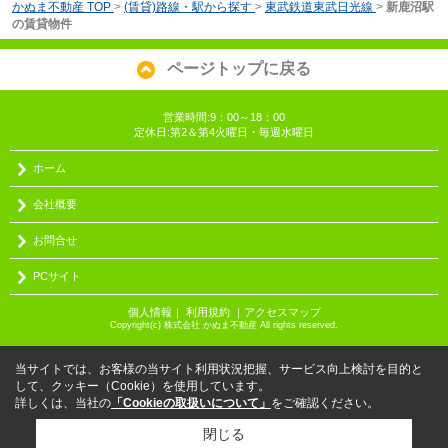
かぬま不動産 TOP
>
(賃貸)路線・駅から探す
>
東武鉄道東武日光線
>
新鹿沼駅
の賃貸物件
ページトップに戻る
営業時間:9：00～18：00
定休日:第2＆第4火曜日・毎週水曜日
ホーム
会社概要
お問合せ
PCサイト
個人情報
｜
利用規約
｜
アクセスマップ
Copyright(c) 株式会社 かぬま不動産 All rights reserved.
当サイトでは、お客様の当サイト利用状況把握、サービス向上検討を目的と
して、クッキー（Cookie）を使用しています。
詳しくは、当社の
「Cookieの取扱いについて」
をご確認ください。
閉じる