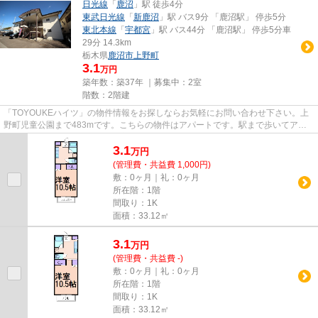
日光線
「
鹿沼
」駅 徒歩4分
東武日光線
「
新鹿沼
」駅 バス9分 「鹿沼駅」 停歩5分
東北本線
「
宇都宮
」駅 バス44分 「鹿沼駅」 停歩5分車
29分 14.3km
栃木県
鹿沼市
上野町
3.1
万円
築年数：築37年 ｜募集中：
2室
階数：2階建
「TOYOUKEハイツ」の物件情報をお探しならお気軽にお問い合わせ下さい。上
野町児童公園まで483mです。こちらの物件はアパートです。駅まで歩いてアク
セスできる、徒歩4分の距離に立地...
3.1
万
円
(管理費・共益費 1,000円)
敷：0ヶ月｜礼：0ヶ月
所在階：1階
間取り：1K
面積：33.12㎡
3.1
万
円
(管理費・共益費 -)
敷：0ヶ月｜礼：0ヶ月
所在階：1階
間取り：1K
面積：33.12㎡