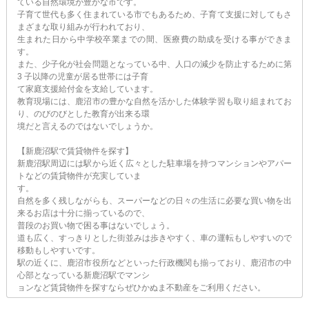
ている自然環境が豊かな市です。
子育て世代も多く住まれている市でもあるため、子育て支援に対してもさ
まざまな取り組みが行われており、
生まれた日から中学校卒業までの間、医療費の助成を受ける事ができま
す。
また、少子化が社会問題となっている中、人口の減少を防止するために第
3 子以降の児童が居る世帯には子育
て家庭支援給付金を支給しています。
教育現場には、鹿沼市の豊かな自然を活かした体験学習も取り組まれてお
り、のびのびとした教育が出来る環
境だと言えるのではないでしょうか。
【新鹿沼駅で賃貸物件を探す】
新鹿沼駅周辺には駅から近く広々とした駐車場を持つマンションやアパー
トなどの賃貸物件が充実していま
す。
自然を多く残しながらも、スーパーなどの日々の生活に必要な買い物を出
来るお店は十分に揃っているので、
普段のお買い物で困る事はないでしょう。
道も広く、すっきりとした街並みは歩きやすく、車の運転もしやすいので
移動もしやすいです。
駅の近くに、鹿沼市役所などといった行政機関も揃っており、鹿沼市の中
心部となっている新鹿沼駅でマンシ
ョンなど賃貸物件を探すならぜひかぬま不動産をご利用ください。