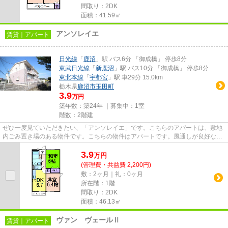
間取り：2DK
面積：41.59㎡
アンソレイエ
賃貸｜アパート
日光線
「
鹿沼
」駅 バス6分 「御成橋」 停歩8分
東武日光線
「
新鹿沼
」駅 バス10分 「御成橋」 停歩8分
東北本線
「
宇都宮
」駅 車29分 15.0km
栃木県
鹿沼市
玉田町
3.9
万円
築年数：築24年 ｜募集中：
1室
階数：2階建
ぜひ一度見ていただきたい、「アンソレイエ」です。こちらのアパートは、敷地
内ごみ置き場のある物件です。こちらの物件はアパートです。風通しが良好なの
で、いつでも新鮮な空気がは...
3.9
万
円
(管理費・共益費 2,200円)
敷：2ヶ月｜礼：0ヶ月
所在階：1階
間取り：2DK
面積：46.13㎡
ヴァン ヴェールⅡ
賃貸｜アパート