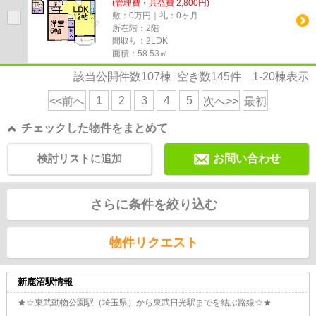
(管理費・共益費 2,800円)
敷：0万円｜礼：0ヶ月
所在階：2階
間取り：2LDK
面積：58.53㎡
該当公開件数
107
棟 空き数
145
件
1-20
棟表示
1
2
3
4
5
<<前へ
次へ>>
最初
チェックした物件をまとめて
検討リストに追加
お問い合わせ
さらに条件を絞り込む
物件リクエスト
新鹿沼駅情報
★☆東武動物公園駅（埼玉県）から東武日光駅までを結ぶ路線☆★