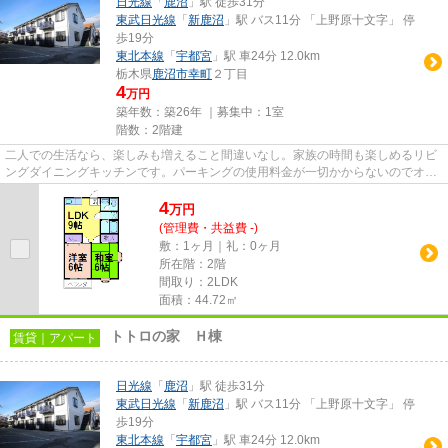
日光線
「
鹿沼
」駅 徒歩31分
東武日光線
「
新鹿沼
」駅 バス11分 「上野原十文字」 停
歩19分
東北本線
「
宇都宮
」駅 車24分 12.0km
栃木県
鹿沼市
幸町
２丁目
4
万円
築年数：築26年 ｜募集中：
1室
階数：2階建
二人での生活なら、楽しみも増えること間違いなし。家族の時間も楽しめるリビ
ングダイニングキッチンです。パーキングの使用料金が一切かからないのでオト
クです。車にいたずらされに...
4
万
円
(管理費・共益費 -)
敷：1ヶ月｜礼：0ヶ月
所在階：2階
間取り：2LDK
面積：44.72㎡
トトロの家 Ｈ棟
賃貸｜アパート
日光線
「
鹿沼
」駅 徒歩31分
東武日光線
「
新鹿沼
」駅 バス11分 「上野原十文字」 停
歩19分
東北本線
「
宇都宮
」駅 車24分 12.0km