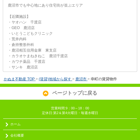
鹿沼市でも中心地にあり住宅街が並ぶエリア
【近隣施設】
・ヤオハン 千渡店
・GEO 鹿沼店
・いとうこどもクリニック
・荒井内科
・倉持整形外科
・鹿沼相互信用金庫 東支店
・カラオケまねきねこ 鹿沼千渡店
・カワチ薬品 千渡店
・サンキ 鹿沼店
かぬま不動産 TOP
>
(賃貸)地域から探す
>
鹿沼市
>
幸町の賃貸物件
ページトップに戻る
営業時間:9：00～18：00
定休日:第2＆第4火曜日・毎週水曜日
ホーム
会社概要