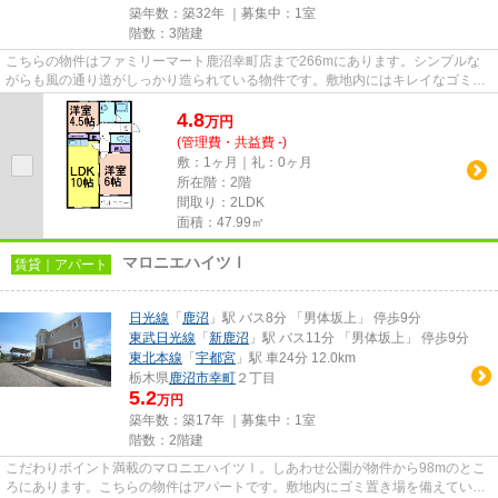
築年数：築32年 ｜募集中：
1室
階数：3階建
こちらの物件はファミリーマート鹿沼幸町店まで266mにあります。シンプルな
がらも風の通り道がしっかり造られている物件です。敷地内にはキレイなゴミ捨
て場も設けられています。使い...
4.8
万
円
(管理費・共益費 -)
敷：1ヶ月｜礼：0ヶ月
所在階：2階
間取り：2LDK
面積：47.99㎡
マロニエハイツⅠ
賃貸｜アパート
日光線
「
鹿沼
」駅 バス8分 「男体坂上」 停歩9分
東武日光線
「
新鹿沼
」駅 バス11分 「男体坂上」 停歩9分
東北本線
「
宇都宮
」駅 車24分 12.0km
栃木県
鹿沼市
幸町
２丁目
5.2
万円
築年数：築17年 ｜募集中：
1室
階数：2階建
こだわりポイント満載のマロニエハイツⅠ。しあわせ公園が物件から98mのとこ
ろにあります。こちらの物件はアパートです。敷地内にゴミ置き場を備えている