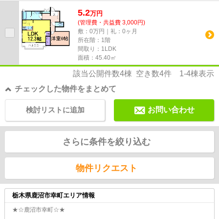
ので敷地外に出る必要が無く、...
5.2
万
円
(管理費・共益費 3,000円)
敷：0万円｜礼：0ヶ月
所在階：1階
間取り：1LDK
面積：45.40㎡
該当公開件数
4
棟 空き数
4
件
1-4
棟表示
チェックした物件をまとめて
検討リストに追加
お問い合わせ
さらに条件を絞り込む
物件リクエスト
栃木県鹿沼市幸町エリア情報
★☆鹿沼市幸町☆★