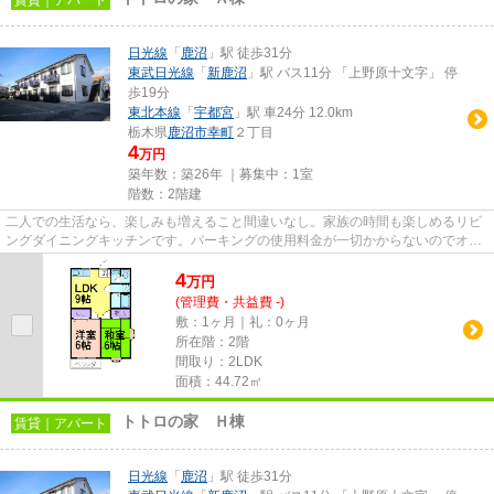
日光線
「
鹿沼
」駅 徒歩31分
東武日光線
「
新鹿沼
」駅 バス11分 「上野原十文字」 停
歩19分
東北本線
「
宇都宮
」駅 車24分 12.0km
栃木県
鹿沼市
幸町
２丁目
4
万円
築年数：築26年 ｜募集中：
1室
階数：2階建
二人での生活なら、楽しみも増えること間違いなし。家族の時間も楽しめるリビ
ングダイニングキッチンです。パーキングの使用料金が一切かからないのでオト
クです。車にいたずらされに...
4
万
円
(管理費・共益費 -)
敷：1ヶ月｜礼：0ヶ月
所在階：2階
間取り：2LDK
面積：44.72㎡
トトロの家 Ｈ棟
賃貸｜アパート
日光線
「
鹿沼
」駅 徒歩31分