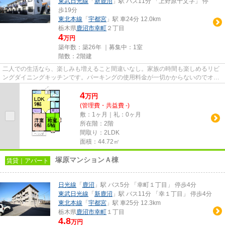
東武日光線
「
新鹿沼
」駅 バス11分 「上野原十文字」 停
歩19分
東北本線
「
宇都宮
」駅 車24分 12.0km
栃木県
鹿沼市
幸町
２丁目
4
万円
築年数：築26年 ｜募集中：
1室
階数：2階建
二人での生活なら、楽しみも増えること間違いなし。家族の時間も楽しめるリビ
ングダイニングキッチンです。パーキングの使用料金が一切かからないのでオト
クです。車にいたずらされに...
4
万
円
(管理費・共益費 -)
敷：1ヶ月｜礼：0ヶ月
所在階：2階
間取り：2LDK
面積：44.72㎡
塚原マンションＡ棟
賃貸｜アパート
日光線
「
鹿沼
」駅 バス5分 「幸町１丁目」 停歩4分
東武日光線
「
新鹿沼
」駅 バス11分 「幸１丁目」 停歩4分
東北本線
「
宇都宮
」駅 車25分 12.3km
栃木県
鹿沼市
幸町
１丁目
4.8
万円