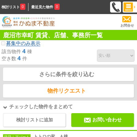
0
0
検討リスト
最近見た物件
お問合せ
鹿沼市幸町 賃貸、店舗、事務所一覧
募集中のみ表示
4
該当物件
棟
4
空き数
件
さらに条件を絞り込む
物件リクエスト
チェックした物件をまとめて
検討リストに追加
お問い合わせ
トトロの家 Ａ棟
賃貸｜アパート