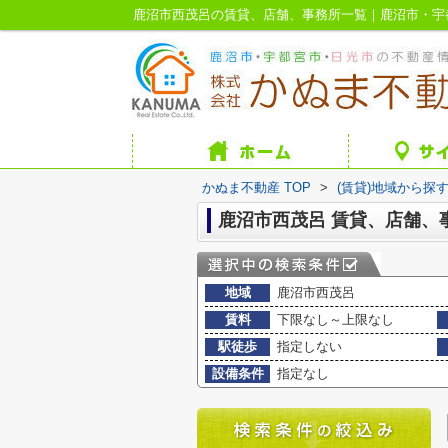
鹿沼市西茂呂の賃貸、店舗、事務所一覧｜鹿沼市・宇
かぬま不動産 TOP
>
(賃貸)地域から探
鹿沼市西茂呂 賃貸、店舗、
地域
鹿沼市西茂呂
賃料
下限なし～上限なし
駅徒歩
指定しない
設備条件
指定なし