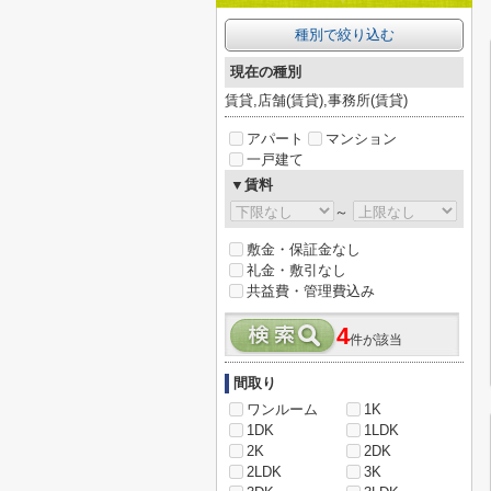
種別で絞り込む
現在の種別
賃貸,店舗(賃貸),事務所(賃貸)
アパート
マンション
一戸建て
▼賃料
～
敷金・保証金なし
礼金・敷引なし
共益費・管理費込み
4
件が該当
間取り
ワンルーム
1K
1DK
1LDK
2K
2DK
2LDK
3K