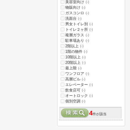
美容室向け
(-)
物販向け
(-)
ガスコンロ
(-)
洗面台
(-)
男女トイレ別
(-)
トイレ２ヶ所
(-)
複層ガラス
(-)
駐車場あり
(-)
2階以上
(-)
1階の物件
(-)
10階以上
(-)
20階以上
(-)
最上階
(-)
ワンフロア
(-)
高層ビル
(-)
エレベーター
(-)
飲食店可
(-)
オートロック
(-)
個別空調
(-)
4
件が該当