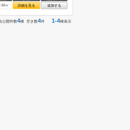
2.66㎡
詳細を見る
追加する
4
4
1-4
当公開件数
棟 空き数
件
棟表示