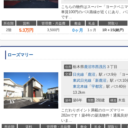
こちらの物件はスーパー「ヨークベニマル
車賃100円のバス路線が近くにあり、
です...
所在階
賃料
管理費・共益費
敷金
礼金
間取り
5.3
万円
0ヶ月
2階
3,500円
1ヶ月
1R＋1S(納戸)
ローズマリー
栃木県
鹿沼市
西茂呂
３丁目
住所
交通
日光線
「
鹿沼
」駅 バス9分 「ヨ
東武日光線
「
新鹿沼
」駅 バス10
東北本線
「
宇都宮
」駅 バス40分
13.2km
築6年
2階建
木造
築年
階数
構造
こだわりポイント満載のローズマリー 
282mです！築4年の築浅物件！通風良
いま...
所在階
賃料
管理費・共益費
敷金
礼金
間取り