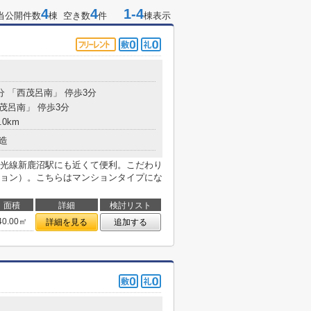
4
4
1-4
当公開件数
棟 空き数
件
棟表示
分 「西茂呂南」 停歩3分
西茂呂南」 停歩3分
.0km
造
光線新鹿沼駅にも近くて便利。こだわり
ョン）。こちらはマンションタイプにな
面積
詳細
検討リスト
40.00㎡
詳細を見る
追加する