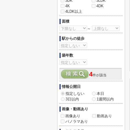
3DK
3LDK
4K
4DK
4LDK以上
面積
～
駅からの徒歩
築年数
4
件が該当
情報公開日
指定しない
本日
3日以内
1週間以内
画像・動画あり
画像あり
動画あり
パノラマあり