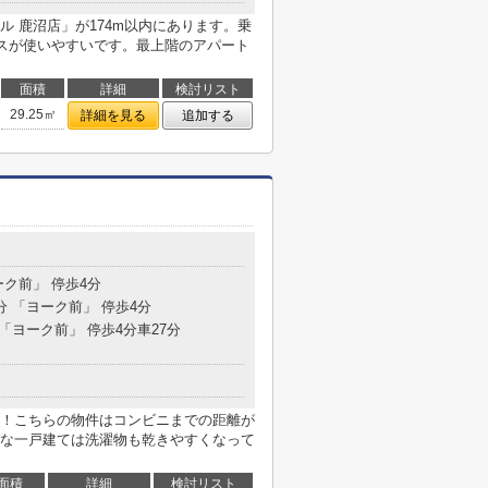
 鹿沼店」が174m以内にあります。乗
バスが使いやすいです。最上階のアパート
面積
詳細
検討リスト
29.25㎡
詳細を見る
追加する
ーク前」 停歩4分
分 「ヨーク前」 停歩4分
 「ヨーク前」 停歩4分車27分
！こちらの物件はコンビニまでの距離が
好な一戸建ては洗濯物も乾きやすくなって
面積
詳細
検討リスト