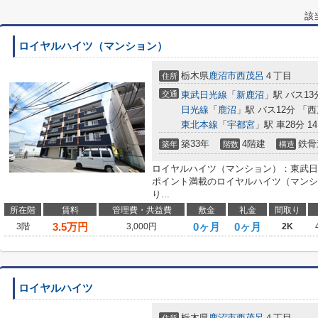
該
ロイヤルハイツ（マンション）
栃木県
鹿沼市
西茂呂
４丁目
住所
交通
東武日光線
「
新鹿沼
」駅 バス13
日光線
「
鹿沼
」駅 バス12分 「
東北本線
「
宇都宮
」駅 車28分 14
築33年
4階建
鉄骨
築年
階数
構造
ロイヤルハイツ（マンション）：東武日
ポイント満載のロイヤルハイツ（マンシ
り...
所在階
賃料
管理費・共益費
敷金
礼金
間取り
3.5
万円
0ヶ月
0ヶ月
3階
3,000円
2K
ロイヤルハイツ
栃木県
鹿沼市
西茂呂
４丁目