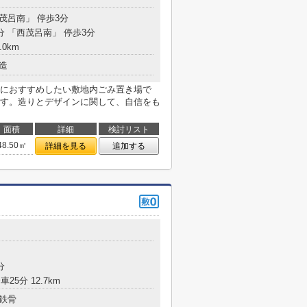
西茂呂南」 停歩3分
分 「西茂呂南」 停歩3分
.0km
造
におすすめしたい敷地内ごみ置き場で
す。造りとデザインに関して、自信をも
面積
詳細
検討リスト
48.50㎡
詳細を見る
追加する
分
25分 12.7km
鉄骨