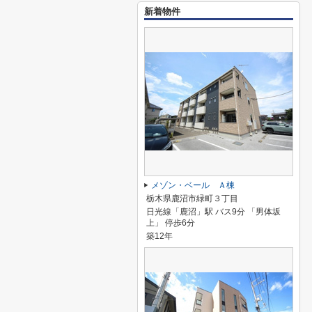
新着物件
メゾン・ベール Ａ棟
栃木県鹿沼市緑町３丁目
日光線「鹿沼」駅 バス9分 「男体坂
上」 停歩6分
築12年