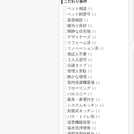
こだわり条件
ペット相談
(-)
ペット飼育可
(-)
楽器相談
(-)
陽当り良好
(-)
閑静な住宅地
(-)
デザイナーズ
(-)
リフォーム済
(-)
リノベーション済
(-)
保証人不要
(-)
２人入居可
(-)
分譲タイプ
(-)
管理人常駐
(-)
静かな環境
(-)
室内洗濯機置場
(-)
フローリング
(-)
バルコニー
(-)
家具・家電付き
(-)
システムキッチン
(-)
対面式キッチン
(-)
バス・トイレ別
(-)
追焚機能浴室
(-)
温水洗浄便座
(-)
洗髪洗面化粧台
(-)