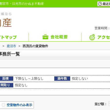
都宮市・日光市のかぬま不動産
営業時間：
す
>
鹿沼市
>
西茂呂の賃貸物件
事務所一覧
面積
下限なし～上限なし
築年数
指定しない
間取り
指定なし
並び順：
空室物件のみ表示