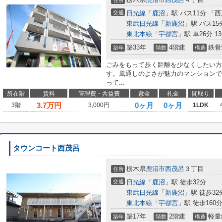
住所
交通
日光線
「
鹿沼
」駅 バス11分 「
東武日光線
「
新鹿沼
」駅 バス15
東北本線
「
宇都宮
」駅 車26分 13
築33年
4階建
鉄骨
築年
階数
構造
ごみをもって歩く距離を少なくしたい方
す。風通しのよさが魅力のマンションで
って...
所在階
賃料
管理費・共益費
敷金
礼金
間取り
3.7
万円
0ヶ月
0ヶ月
3階
3,000円
1LDK
タウンコート西茂呂
栃木県
鹿沼市
西茂呂
３丁目
住所
交通
日光線
「
鹿沼
」駅 徒歩32分
東武日光線
「
新鹿沼
」駅 徒歩32
東北本線
「
宇都宮
」駅 徒歩160分車
築17年
2階建
軽量
築年
階数
構造