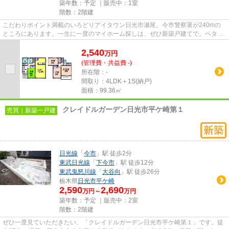
築年数：予定 ｜販売中：
1室
階数：2階建
こだわりポイント満載のいろどりアイタウン日光市瀬尾。今市警察署が240mの
ところにあります。一生に一度のマイホーム探しは、ぜひ新築戸建てで。ベタ基
礎なので床下の湿気も気になり...
2,540
万
円
(管理費・共益費 -)
所在階：-
間取り：4LDK＋1S(納戸)
面積：99.36㎡
クレイドルガーデン日光市平ケ崎第１
売買｜新築一戸建
日光線
「
今市
」駅 徒歩2分
東武日光線
「
下今市
」駅 徒歩12分
東武鬼怒川線
「
大谷向
」駅 徒歩26分
栃木県
日光市
平ケ崎
2,590
2,690
万円～
万円
築年数：予定 ｜販売中：
2室
階数：2階建
ぜひ一度見ていただきたい、「クレイドルガーデン日光市平ケ崎第１」です。徒