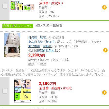
(管理費・共益費 -)
所在階：-
間取り：6K
面積：129.67㎡
ポレスター晃望台
売買｜中古マンション
日光線
「
鹿沼
」駅 徒歩19分
東武日光線
「
新鹿沼
」駅 バス7分 「上野原西」 停歩6分
東北本線
「
宇都宮
」駅 車27分 13.1km
栃木県
鹿沼市
晃望台
22-2
2,190
万円
築年数：築19年 ｜販売中：
1室
階数：15階建
ポレスター晃望台：日光線鹿沼駅にも近くて便利。家から131mのところに、薬
や日用品を買うのに便利なツルハドラッグ 鹿沼晃望台店があります。住んでい
て心地の良い中古マンションで...
2,190
万
円
(管理費・共益費 9,650円)
所在階：8階
間取り：3LDK
面積：74.38㎡