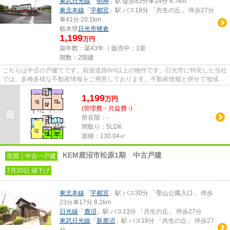
東武日光線
「
明神
」駅 徒歩83分車14分 6.7km
東北本線
「
宇都宮
」駅 バス18分 「共生の丘」 停歩27分
車41分 20.1km
栃木県
日光市
猪倉
1,199
万円
築年数：築43年 ｜販売中：
1室
階数：2階建
こちらは中古の戸建てです。前面道路6m以上の物件です。日光市に特化した当社
では、多種多様な不動産情報をご用意しております。不動産情報と併せて地域情
報もお伝え致しますので、ま...
1,199
万
円
(管理費・共益費 -)
所在階：-
間取り：5LDK
面積：130.04㎡
KEM鹿沼市松原1期 中古戸建
売買｜中古一戸建
7月20日 値下げ
東北本線
「
宇都宮
」駅 バス30分 「聖山公園入口」 停歩
23分車17分 8.2km
日光線
「
鹿沼
」駅 バス13分 「共生の丘」 停歩27分
東武日光線
「
新鹿沼
」駅 バス18分 「共生の丘」 停歩27
分