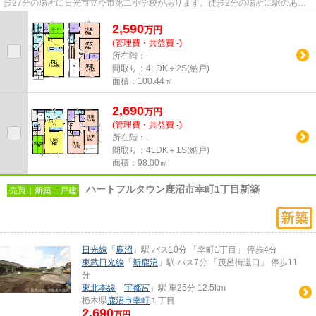
歩27分の場所に日光市立今市第二小学校があります。徒歩2分の場所に駅のある
物件です。耐風構造なので、台...
2,590
万
円
(管理費・共益費 -)
所在階：-
間取り：4LDK＋2S(納戸)
面積：100.44㎡
2,690
万
円
(管理費・共益費 -)
所在階：-
間取り：4LDK＋1S(納戸)
面積：98.00㎡
ハートフルタウン鹿沼市幸町1丁目新築
売買｜新築一戸建
日光線
「
鹿沼
」駅 バス10分 「幸町1丁目」 停歩4分
東武日光線
「
新鹿沼
」駅 バス7分 「茂呂街道口」 停歩11
分
東北本線
「
宇都宮
」駅 車25分 12.5km
栃木県
鹿沼市
幸町
１丁目
2,690
万円