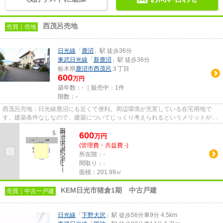
西茂呂売地
売買｜売地
日光線
「
鹿沼
」駅 徒歩36分
東武日光線
「
新鹿沼
」駅 徒歩36分
栃木県
鹿沼市
西茂呂
３丁目
600
万円
築年数：- ｜販売中：
1件
階数：-
西茂呂売地：日光線鹿沼にも近くて便利。周辺環境が充実している在宅用地で
す。建築条件なしなので、建築についてじっくり考えられるというメリットがあ
ります。こちらの土地は前面道...
600
万
円
(管理費・共益費 -)
所在階：-
間取り：-
面積：201.99㎡
KEM日光市猪倉1期 中古戸建
売買｜中古一戸建
日光線
「
下野大沢
」駅 徒歩56分車9分 4.5km