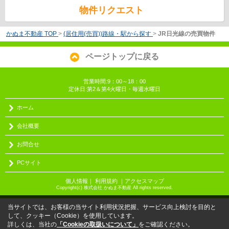
物件リクエスト
かぬま不動産 TOP
>
(居住用(売買))路線・駅から探す
>
JR日光線の売買物件
ページトップに戻る
営業時間:9：00～18：00
定休日:第2＆第4火曜日・毎週水曜日
ホーム
会社概要
お問合せ
PCサイト
個人情報
｜
利用規約
｜
アクセスマップ
Copyright(c) 株式会社 かぬま不動産 All rights reserved.
当サイトでは、お客様の当サイト利用状況把握、サービス向上検討を目的と
して、クッキー（Cookie）を使用しています。
詳しくは、当社の
「Cookieの取扱いについて」
をご確認ください。