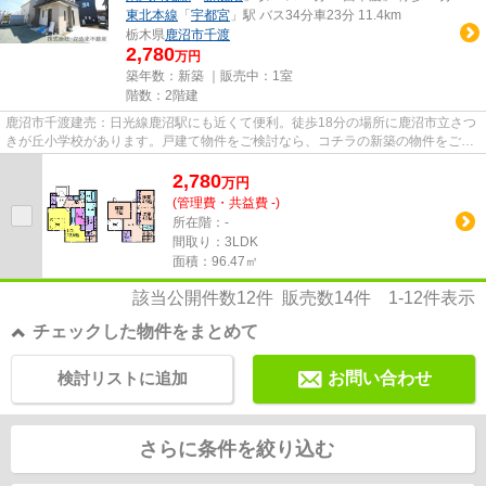
東北本線
「
宇都宮
」駅 バス34分車23分 11.4km
栃木県
鹿沼市
千渡
2,780
万円
築年数：新築 ｜販売中：
1室
階数：2階建
鹿沼市千渡建売：日光線鹿沼駅にも近くて便利。徒歩18分の場所に鹿沼市立さつ
きが丘小学校があります。戸建て物件をご検討なら、コチラの新築の物件をご覧
ください。築年数が気になる...
2,780
万
円
(管理費・共益費 -)
所在階：-
間取り：3LDK
面積：96.47㎡
該当公開件数
12
件 販売数
14
件
1-12
件表示
チェックした物件をまとめて
検討リストに追加
お問い合わせ
さらに条件を絞り込む