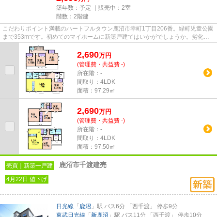
築年数：予定 ｜販売中：
2室
階数：2階建
こだわりポイント満載のハートフルタウン鹿沼市幸町1丁目206番。緑町児童公園
まで353mです。初めてのマイホームに新築戸建てはいかがでしょうか。劣化対
策をしていますので、見た目だ...
2,690
万
円
(管理費・共益費 -)
所在階：-
間取り：4LDK
面積：97.29㎡
2,690
万
円
(管理費・共益費 -)
所在階：-
間取り：4LDK
面積：97.50㎡
鹿沼市千渡建売
売買｜新築一戸建
4月22日 値下げ
日光線
「
鹿沼
」駅 バス6分 「西千渡」 停歩9分
東武日光線
「
新鹿沼
」駅 バス11分 「西千渡」 停歩10分