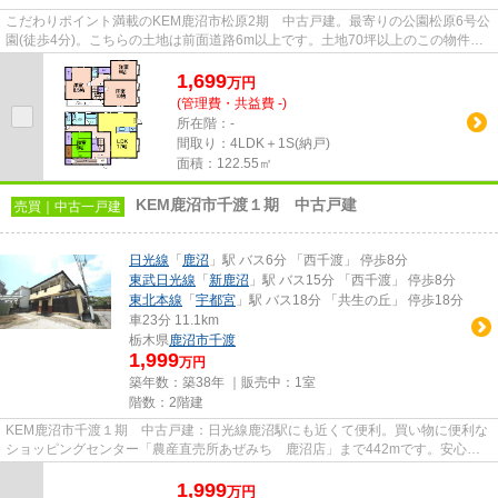
こだわりポイント満載のKEM鹿沼市松原2期 中古戸建。最寄りの公園松原6号公
園(徒歩4分)。こちらの土地は前面道路6m以上です。土地70坪以上のこの物件
は、心地よい安らぎをもたらして...
1,699
万
円
(管理費・共益費 -)
所在階：-
間取り：4LDK＋1S(納戸)
面積：122.55㎡
KEM鹿沼市千渡１期 中古戸建
売買｜中古一戸建
日光線
「
鹿沼
」駅 バス6分 「西千渡」 停歩8分
東武日光線
「
新鹿沼
」駅 バス15分 「西千渡」 停歩8分
東北本線
「
宇都宮
」駅 バス18分 「共生の丘」 停歩18分
車23分 11.1km
栃木県
鹿沼市
千渡
1,999
万円
築年数：築38年 ｜販売中：
1室
階数：2階建
KEM鹿沼市千渡１期 中古戸建：日光線鹿沼駅にも近くて便利。買い物に便利な
ショッピングセンター「農産直売所あぜみち 鹿沼店」まで442mです。安心の
前面道路6m以上の条件を備えてお...
1,999
万
円