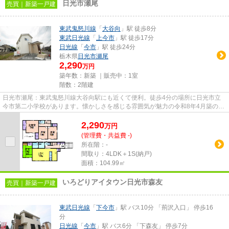
日光市瀬尾
売買｜新築一戸建
東武鬼怒川線
「
大谷向
」駅 徒歩8分
東武日光線
「
上今市
」駅 徒歩17分
日光線
「
今市
」駅 徒歩24分
栃木県
日光市
瀬尾
2,290
万円
築年数：新築 ｜販売中：
1室
階数：2階建
日光市瀬尾：東武鬼怒川線大谷向駅にも近くて便利。徒歩4分の場所に日光市立
今市第二小学校があります。懐かしさを感じる雰囲気が魅力の令和8年4月築の物
件です。高い強度を誇るベタ基...
2,290
万
円
(管理費・共益費 -)
所在階：-
間取り：4LDK＋1S(納戸)
面積：104.99㎡
いろどりアイタウン日光市森友
売買｜新築一戸建
東武日光線
「
下今市
」駅 バス10分 「荊沢入口」 停歩16
分
日光線
「
今市
」駅 バス6分 「下森友」 停歩7分