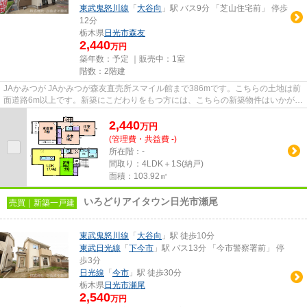
東武鬼怒川線
「
大谷向
」駅 バス9分 「芝山住宅前」 停歩
12分
栃木県
日光市
森友
2,440
万円
築年数：予定 ｜販売中：
1室
階数：2階建
JAかみつが JAかみつが森友直売所スマイル館まで386mです。こちらの土地は前
面道路6m以上です。新築にこだわりをもつ方には、こちらの新築物件はいかがで
しょうか。快適な室内と落ち着...
2,440
万
円
(管理費・共益費 -)
所在階：-
間取り：4LDK＋1S(納戸)
面積：103.92㎡
いろどりアイタウン日光市瀬尾
売買｜新築一戸建
東武鬼怒川線
「
大谷向
」駅 徒歩10分
東武日光線
「
下今市
」駅 バス13分 「今市警察署前」 停
歩3分
日光線
「
今市
」駅 徒歩30分
栃木県
日光市
瀬尾
2,540
万円