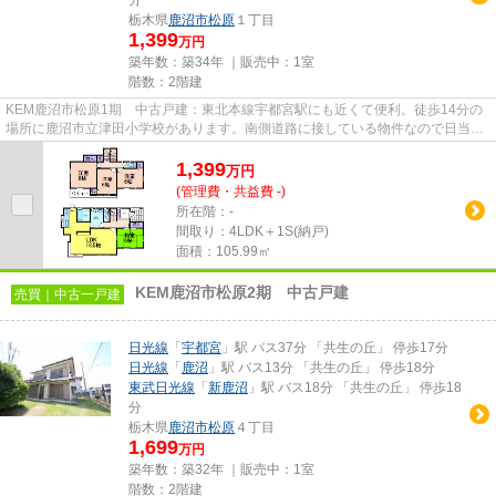
栃木県
鹿沼市
松原
１丁目
1,399
万円
築年数：築34年 ｜販売中：
1室
階数：2階建
KEM鹿沼市松原1期 中古戸建：東北本線宇都宮駅にも近くて便利。徒歩14分の
場所に鹿沼市立津田小学校があります。南側道路に接している物件なので日当た
りがいいです。経済的なメリッ...
1,399
万
円
(管理費・共益費 -)
所在階：-
間取り：4LDK＋1S(納戸)
面積：105.99㎡
KEM鹿沼市松原2期 中古戸建
売買｜中古一戸建
日光線
「
宇都宮
」駅 バス37分 「共生の丘」 停歩17分
日光線
「
鹿沼
」駅 バス13分 「共生の丘」 停歩18分
東武日光線
「
新鹿沼
」駅 バス18分 「共生の丘」 停歩18
分
栃木県
鹿沼市
松原
４丁目
1,699
万円
築年数：築32年 ｜販売中：
1室
階数：2階建