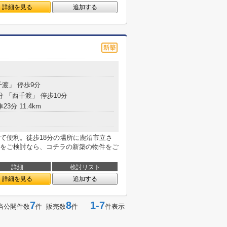
詳細を見る
追加する
千渡」 停歩9分
分 「西千渡」 停歩10分
23分 11.4km
て便利。徒歩18分の場所に鹿沼市立さ
をご検討なら、コチラの新築の物件をご
詳細
検討リスト
詳細を見る
追加する
7
8
1-7
当公開件数
件 販売数
件
件表示