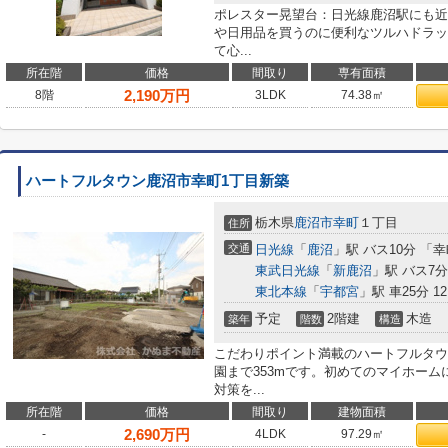
ポレスター晃望台：日光線鹿沼駅にも近
や日用品を買うのに便利なツルハドラッ
て心...
所在階
価格
間取り
専有面積
2,190
万円
8階
3LDK
74.38㎡
ハートフルタウン鹿沼市幸町1丁目新築
栃木県
鹿沼市
幸町
１丁目
住所
交通
日光線
「
鹿沼
」駅 バス10分 「
東武日光線
「
新鹿沼
」駅 バス7分
東北本線
「
宇都宮
」駅 車25分 12
予定
2階建
木造
築年
階数
構造
こだわりポイント満載のハートフルタウ
園まで353mです。初めてのマイホー
対策を...
所在階
価格
間取り
建物面積
2,690
万円
-
4LDK
97.29㎡