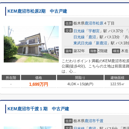
KEM鹿沼市松原2期 中古戸建
栃木県
鹿沼市
松原
４丁目
住所
交通
日光線
「
宇都宮
」駅 バス37分 
日光線
「
鹿沼
」駅 バス13分 「
東武日光線
「
新鹿沼
」駅 バス18
築32年
2階建
木造
築年
階数
構造
こだわりポイント満載のKEM鹿沼市松
公園(徒歩4分)。こちらの土地は前面道
は、心...
所在階
価格
間取り
建物面積
1,699
万円
-
4LDK＋1S(納戸)
122.55㎡
KEM鹿沼市千渡１期 中古戸建
栃木県
鹿沼市
千渡
住所
交通
日光線
「
鹿沼
」駅 バス6分 「西