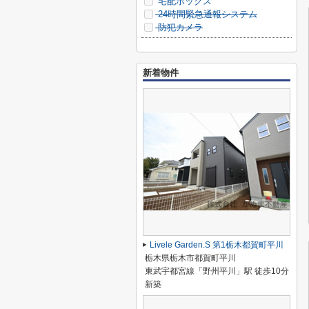
宅配ボックス
24時間緊急通報システム
防犯カメラ
新着物件
Livele Garden.S 第1栃木都賀町平川
栃木県栃木市都賀町平川
東武宇都宮線「野州平川」駅 徒歩10分
新築