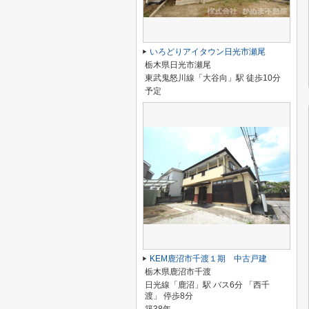
いろどりアイタウン日光市瀬尾
栃木県日光市瀬尾
東武鬼怒川線「大谷向」駅 徒歩10分
予定
KEM鹿沼市千渡１期 中古戸建
栃木県鹿沼市千渡
日光線「鹿沼」駅 バス6分 「西千
渡」 停歩8分