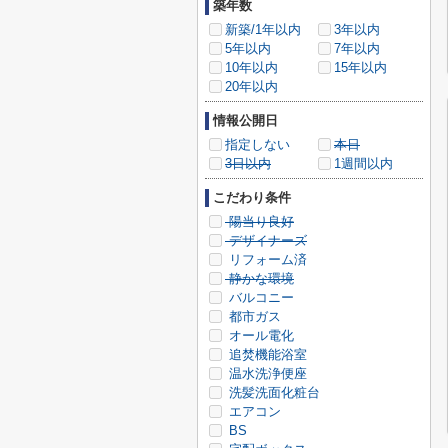
築年数
新築/1年以内
3年以内
5年以内
7年以内
10年以内
15年以内
20年以内
情報公開日
指定しない
本日
3日以内
1週間以内
こだわり条件
陽当り良好
デザイナーズ
リフォーム済
静かな環境
バルコニー
都市ガス
オール電化
追焚機能浴室
温水洗浄便座
洗髪洗面化粧台
エアコン
BS