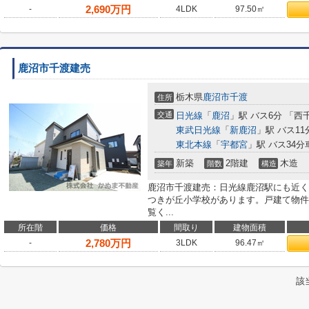
2,690
万円
-
4LDK
97.50㎡
鹿沼市千渡建売
栃木県
鹿沼市
千渡
住所
交通
日光線
「
鹿沼
」駅 バス6分 「西
東武日光線
「
新鹿沼
」駅 バス11
東北本線
「
宇都宮
」駅 バス34分車
新築
2階建
木造
築年
階数
構造
鹿沼市千渡建売：日光線鹿沼駅にも近く
つきが丘小学校があります。戸建て物件
覧く...
所在階
価格
間取り
建物面積
2,780
万円
-
3LDK
96.47㎡
該