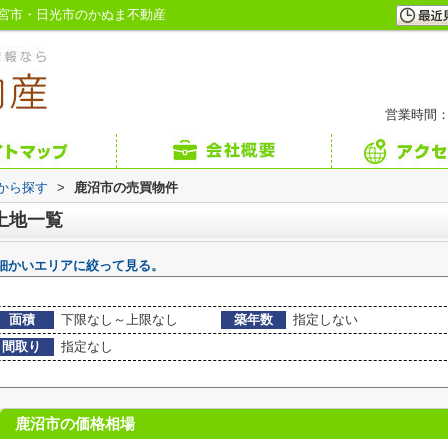
宮市・日光市のかぬま不動産
営業時間：
域から探す
>
鹿沼市の売買物件
土地一覧
細かいエリアに絞って見る。
面積
下限なし～上限なし
築年数
指定しない
間取り
指定なし
鹿沼市の価格相場