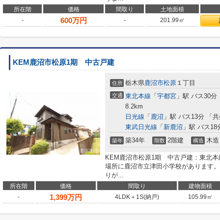
所在階
価格
間取り
土地面積
600
万円
-
-
201.99㎡
KEM鹿沼市松原1期 中古戸建
栃木県
鹿沼市
松原
１丁目
住所
交通
東北本線
「
宇都宮
」駅 バス30分
8.2km
日光線
「
鹿沼
」駅 バス13分 「
東武日光線
「
新鹿沼
」駅 バス18
築34年
2階建
木造
築年
階数
構造
KEM鹿沼市松原1期 中古戸建：東北本
場所に鹿沼市立津田小学校があります。
りが...
所在階
価格
間取り
建物面積
1,399
万円
-
4LDK＋1S(納戸)
105.99㎡