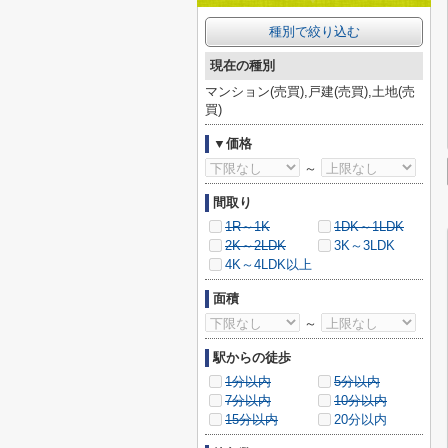
種別で絞り込む
現在の種別
マンション(売買),戸建(売買),土地(売
買)
▼価格
～
間取り
1R～1K
1DK～1LDK
2K～2LDK
3K～3LDK
4K～4LDK以上
面積
～
駅からの徒歩
1分以内
5分以内
7分以内
10分以内
15分以内
20分以内