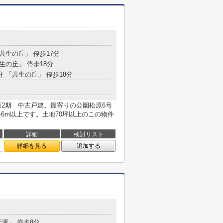
「共生の丘」 停歩17分
共生の丘」 停歩18分
分 「共生の丘」 停歩18分
原2期 中古戸建。最寄りの公園松原6号
路6m以上です。土地70坪以上のこの物件
詳細
検討リスト
詳細を見る
追加する
千渡」 停歩8分