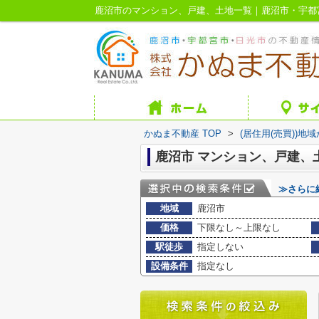
鹿沼市のマンション、戸建、土地一覧｜鹿沼市・宇都
かぬま不動産 TOP
>
(居住用(売買))地
鹿沼市 マンション、戸建、
≫さらに
地域
鹿沼市
価格
下限なし～上限なし
駅徒歩
指定しない
設備条件
指定なし