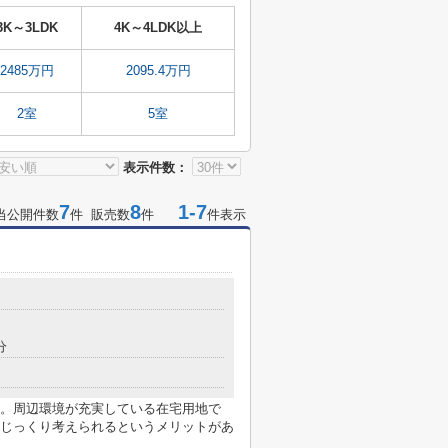
3K～3LDK
4K～4LDK以上
2485万円
2095.4万円
2室
5室
表示件数：
7
8
1-7
当公開件数
件 販売数
件
件表示
分
。周辺環境が充実している在宅用地で
じっくり考えられるというメリットがあ