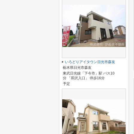
いろどりアイタウン日光市森友
栃木県日光市森友
東武日光線「下今市」駅 バス10
分 「荊沢入口」 停歩16分
予定