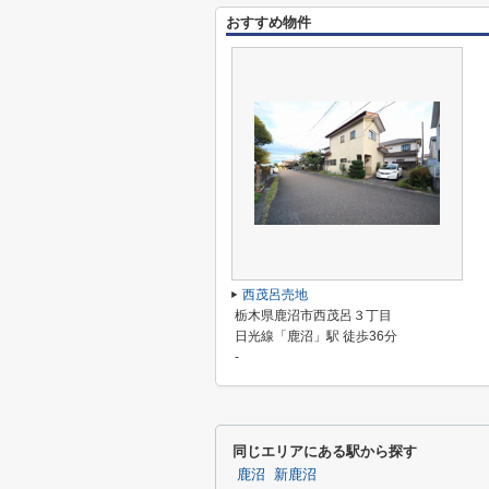
おすすめ物件
西茂呂売地
栃木県鹿沼市西茂呂３丁目
日光線「鹿沼」駅 徒歩36分
-
同じエリアにある駅から探す
鹿沼
新鹿沼