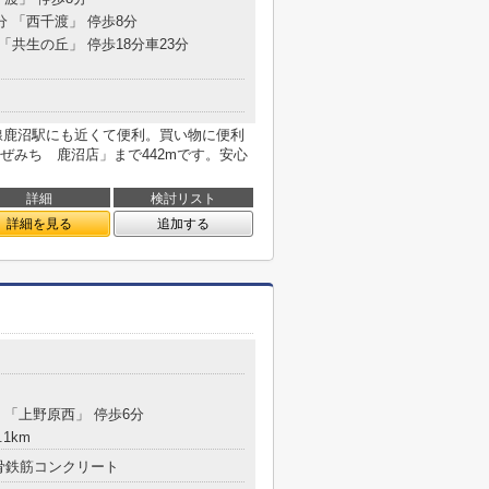
分 「西千渡」 停歩8分
 「共生の丘」 停歩18分車23分
線鹿沼駅にも近くて便利。買い物に便利
ぜみち 鹿沼店」まで442mです。安心
詳細
検討リスト
詳細を見る
追加する
分 「上野原西」 停歩6分
.1km
骨鉄筋コンクリート