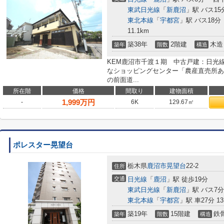
東武日光線
「
新鹿沼
」駅 バス15
東北本線
「
宇都宮
」駅 バス18分
11.1km
築38年
2階建
木造
築年
階数
構造
KEM鹿沼市千渡１期 中古戸建：日光
なショッピングセンター「農産直売所あ
の前面道...
所在階
価格
間取り
建物面積
1,999
万円
-
6K
129.67㎡
ポレスター晃望台
栃木県
鹿沼市
晃望台
22-2
住所
交通
日光線
「
鹿沼
」駅 徒歩19分
東武日光線
「
新鹿沼
」駅 バス7
東北本線
「
宇都宮
」駅 車27分 13
築19年
15階建
鉄
築年
階数
構造