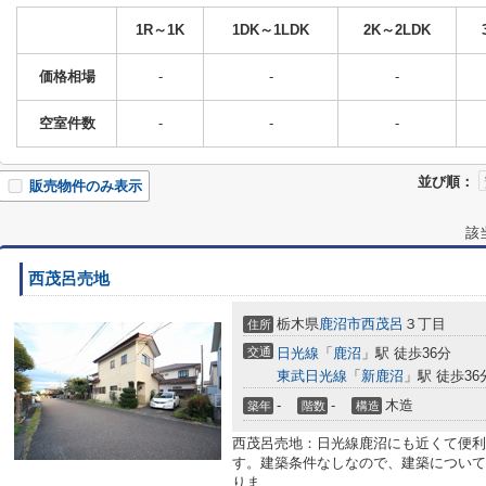
1R～1K
1DK～1LDK
2K～2LDK
価格相場
-
-
-
空室件数
-
-
-
並び順：
販売物件のみ表示
該
西茂呂売地
栃木県
鹿沼市
西茂呂
３丁目
住所
交通
日光線
「
鹿沼
」駅 徒歩36分
東武日光線
「
新鹿沼
」駅 徒歩36
-
-
木造
築年
階数
構造
西茂呂売地：日光線鹿沼にも近くて便利
す。建築条件なしなので、建築について
りま...