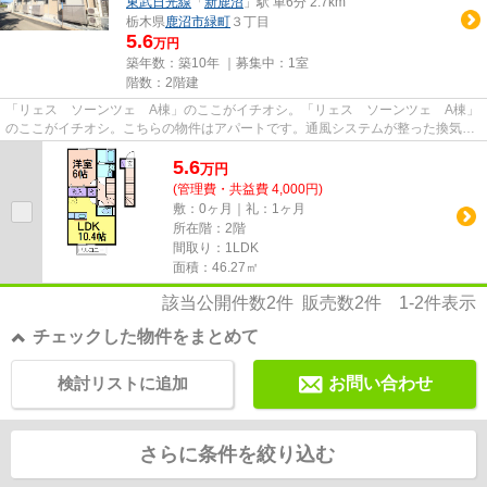
東武日光線
「
新鹿沼
」駅 車6分 2.7km
栃木県
鹿沼市
緑町
３丁目
5.6
万円
築年数：築10年 ｜募集中：
1室
階数：2階建
「リェス ソーンツェ A棟」のここがイチオシ。「リェス ソーンツェ A棟」
のここがイチオシ。こちらの物件はアパートです。通風システムが整った換気が
しやすいアパートです。駅周...
5.6
万
円
(管理費・共益費 4,000円)
敷：0ヶ月｜礼：1ヶ月
所在階：2階
間取り：1LDK
面積：46.27㎡
該当公開件数
2
件 販売数
2
件
1-2
件表示
チェックした物件をまとめて
検討リストに追加
お問い合わせ
さらに条件を絞り込む