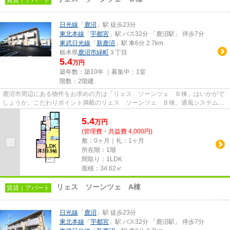
日光線
「
鹿沼
」駅 徒歩23分
東北本線
「
宇都宮
」駅 バス32分 「鹿沼駅」 停歩7分
東武日光線
「
新鹿沼
」駅 車6分 2.7km
栃木県
鹿沼市
緑町
３丁目
5.4
万円
築年数：築10年 ｜募集中：
1室
階数：2階建
鹿沼市周辺にある物件をお求めの方は「リェス ソーンツェ Ｂ棟」はいかがで
しょうか。こだわりポイント満載のリェス ソーンツェ Ｂ棟。通風システムが
整った、住環境の良い安心の...
5.4
万
円
(管理費・共益費 4,000円)
敷：0ヶ月｜礼：1ヶ月
所在階：1階
間取り：1LDK
面積：34.62㎡
リェス ソーンツェ A棟
賃貸｜アパート
日光線
「
鹿沼
」駅 徒歩23分
東北本線
「
宇都宮
」駅 バス32分 「鹿沼駅」 停歩7分