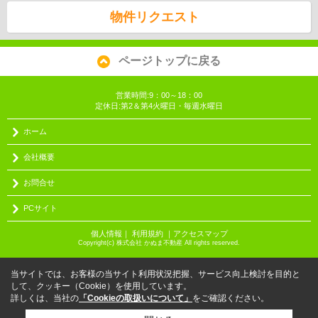
物件リクエスト
ページトップに戻る
営業時間:9：00～18：00
定休日:第2＆第4火曜日・毎週水曜日
ホーム
会社概要
お問合せ
PCサイト
個人情報
｜
利用規約
｜
アクセスマップ
Copyright(c) 株式会社 かぬま不動産 All rights reserved.
当サイトでは、お客様の当サイト利用状況把握、サービス向上検討を目的と
して、クッキー（Cookie）を使用しています。
詳しくは、当社の
「Cookieの取扱いについて」
をご確認ください。