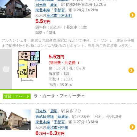
日光線
「
鹿沼
」駅 徒歩24分車31分 15.2km
東北本線
「
宇都宮
」駅 車28分 14.2km
栃木県
鹿沼市
下材木町
5.5
万円
築年数：築21年 ｜募集中：
1室
階数：2階建
アルカンシェル：東武日光線新鹿沼駅にも近くて便利。ローソン Ｌ＿鹿沼麻苧町
まで徒歩4分と近場にコンビニがあるのもポイント。敷地内ごみ置き場つきの物
件は最近ますますポピュラー...
5.5
万
円
(管理費・共益費 -)
敷：1ヶ月｜礼：0ヶ月
所在階：1階
間取り：2LDK
面積：58.01㎡
ラ・カーサ・フェリーチェ
賃貸｜アパート
日光線
「
鹿沼
」駅 徒歩12分
東武日光線
「
新鹿沼
」駅 バス6分 「府所」 停歩10分
東北本線
「
宇都宮
」駅 車27分 13.6km
栃木県
鹿沼市
府中町
6
6.3
万円～
万円