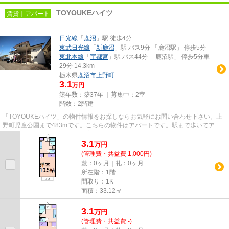
TOYOUKEハイツ
賃貸｜アパート
日光線
「
鹿沼
」駅 徒歩4分
東武日光線
「
新鹿沼
」駅 バス9分 「鹿沼駅」 停歩5分
東北本線
「
宇都宮
」駅 バス44分 「鹿沼駅」 停歩5分車
29分 14.3km
栃木県
鹿沼市
上野町
3.1
万円
築年数：築37年 ｜募集中：
2室
階数：2階建
「TOYOUKEハイツ」の物件情報をお探しならお気軽にお問い合わせ下さい。上
野町児童公園まで483mです。こちらの物件はアパートです。駅まで歩いてアク
セスできる、徒歩4分の距離に立地...
3.1
万
円
(管理費・共益費 1,000円)
敷：0ヶ月｜礼：0ヶ月
所在階：1階
間取り：1K
面積：33.12㎡
3.1
万
円
(管理費・共益費 -)