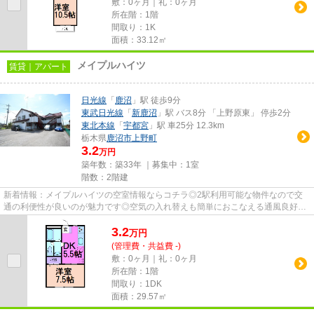
敷：0ヶ月｜礼：0ヶ月
所在階：1階
間取り：1K
面積：33.12㎡
メイプルハイツ
賃貸｜アパート
日光線
「
鹿沼
」駅 徒歩9分
東武日光線
「
新鹿沼
」駅 バス8分 「上野原東」 停歩2分
東北本線
「
宇都宮
」駅 車25分 12.3km
栃木県
鹿沼市
上野町
3.2
万円
築年数：築33年 ｜募集中：
1室
階数：2階建
新着情報：メイプルハイツの空室情報ならコチラ◎2駅利用可能な物件なので交
通の利便性が良いのが魅力です◎空気の入れ替えも簡単におこなえる通風良好の
物件です◎バス停から徒歩3分以内...
3.2
万
円
(管理費・共益費 -)
敷：0ヶ月｜礼：0ヶ月
所在階：1階
間取り：1DK
面積：29.57㎡