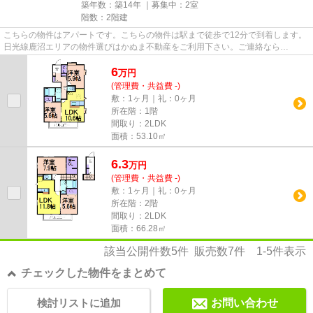
築年数：築14年 ｜募集中：
2室
階数：2階建
こちらの物件はアパートです。こちらの物件は駅まで徒歩で12分で到着します。
日光線鹿沼エリアの物件選びはかぬま不動産をご利用下さい。ご連絡なら
info@kanuma-f.co.jpからいつでもお...
6
万
円
(管理費・共益費 -)
敷：1ヶ月｜礼：0ヶ月
所在階：1階
間取り：2LDK
面積：53.10㎡
6.3
万
円
(管理費・共益費 -)
敷：1ヶ月｜礼：0ヶ月
所在階：2階
間取り：2LDK
面積：66.28㎡
該当公開件数
5
件 販売数
7
件
1-5
件表示
チェックした物件をまとめて
検討リストに追加
お問い合わせ