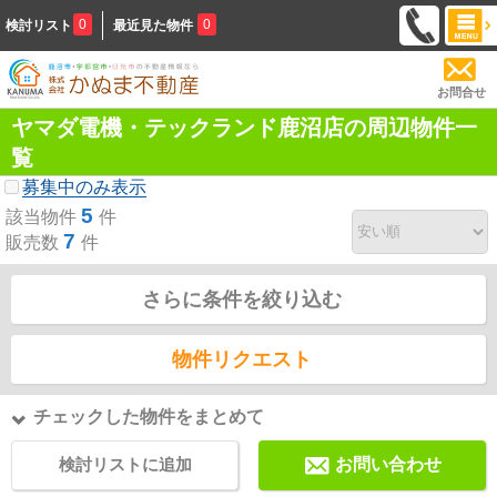
0
0
検討リスト
最近見た物件
お問合せ
ヤマダ電機・テックランド鹿沼店の周辺物件一
覧
募集中のみ表示
5
該当物件
件
7
販売数
件
さらに条件を絞り込む
物件リクエスト
チェックした物件をまとめて
検討リストに追加
お問い合わせ