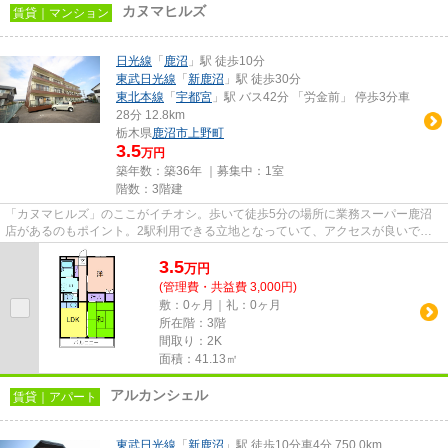
カヌマヒルズ
賃貸｜マンション
日光線
「
鹿沼
」駅 徒歩10分
東武日光線
「
新鹿沼
」駅 徒歩30分
東北本線
「
宇都宮
」駅 バス42分 「労金前」 停歩3分車
28分 12.8km
栃木県
鹿沼市
上野町
3.5
万円
築年数：築36年 ｜募集中：
1室
階数：3階建
「カヌマヒルズ」のここがイチオシ。歩いて徒歩5分の場所に業務スーパー鹿沼
店があるのもポイント。2駅利用できる立地となっていて、アクセスが良いで
す。室内に新鮮な空気を取り入れ...
3.5
万
円
(管理費・共益費 3,000円)
敷：0ヶ月｜礼：0ヶ月
所在階：3階
間取り：2K
面積：41.13㎡
アルカンシェル
賃貸｜アパート
東武日光線
「
新鹿沼
」駅 徒歩10分車4分 750.0km