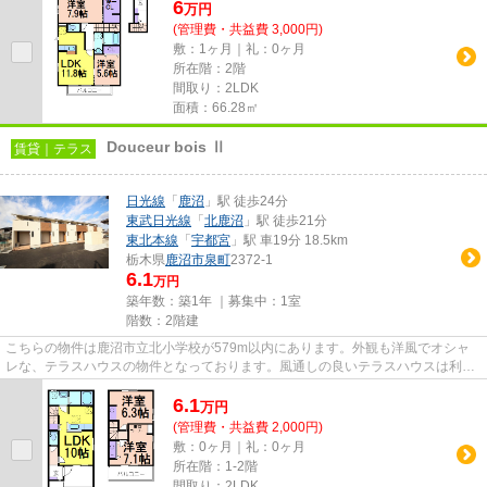
6
万
円
(管理費・共益費 3,000円)
敷：1ヶ月｜礼：0ヶ月
所在階：2階
間取り：2LDK
面積：66.28㎡
Douceur bois Ⅱ
賃貸｜テラス
日光線
「
鹿沼
」駅 徒歩24分
東武日光線
「
北鹿沼
」駅 徒歩21分
東北本線
「
宇都宮
」駅 車19分 18.5km
栃木県
鹿沼市
泉町
2372-1
6.1
万円
築年数：築1年 ｜募集中：
1室
階数：2階建
こちらの物件は鹿沼市立北小学校が579m以内にあります。外観も洋風でオシャ
レな、テラスハウスの物件となっております。風通しの良いテラスハウスは利便
性が高く好条件です。自走式の...
6.1
万
円
(管理費・共益費 2,000円)
敷：0ヶ月｜礼：0ヶ月
所在階：1-2階
間取り：2LDK