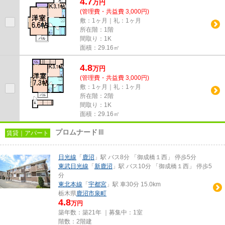
4.7
万
円
(管理費・共益費 3,000円)
敷：1ヶ月｜礼：1ヶ月
所在階：1階
間取り：1K
面積：29.16㎡
4.8
万
円
(管理費・共益費 3,000円)
敷：1ヶ月｜礼：1ヶ月
所在階：2階
間取り：1K
面積：29.16㎡
プロムナードⅢ
賃貸｜アパート
日光線
「
鹿沼
」駅 バス8分 「御成橋１西」 停歩5分
東武日光線
「
新鹿沼
」駅 バス10分 「御成橋１西」 停歩5
分
東北本線
「
宇都宮
」駅 車30分 15.0km
栃木県
鹿沼市
泉町
4.8
万円
築年数：築21年 ｜募集中：
1室
階数：2階建