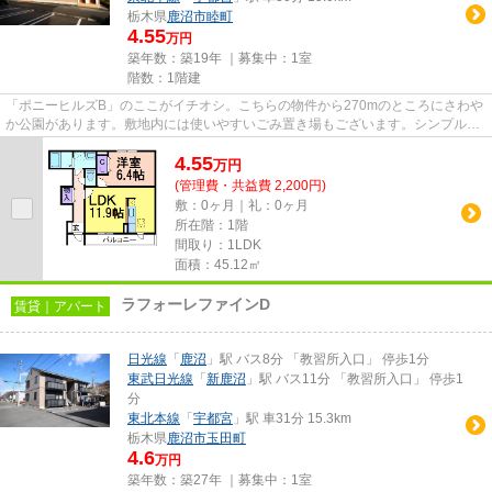
栃木県
鹿沼市
睦町
4.55
万円
築年数：築19年 ｜募集中：
1室
階数：1階建
「ポニーヒルズB」のここがイチオシ。こちらの物件から270mのところにさわや
か公園があります。敷地内には使いやすいごみ置き場もございます。シンプルな
がらも風の通り道がしっかり造...
4.55
万
円
(管理費・共益費 2,200円)
敷：0ヶ月｜礼：0ヶ月
所在階：1階
間取り：1LDK
面積：45.12㎡
ラフォーレファインD
賃貸｜アパート
日光線
「
鹿沼
」駅 バス8分 「教習所入口」 停歩1分
東武日光線
「
新鹿沼
」駅 バス11分 「教習所入口」 停歩1
分
東北本線
「
宇都宮
」駅 車31分 15.3km
栃木県
鹿沼市
玉田町
4.6
万円
築年数：築27年 ｜募集中：
1室