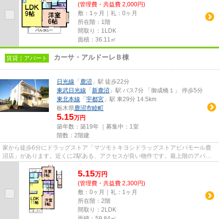
(管理費・共益費 2,000円)
敷：1ヶ月｜礼：0ヶ月
所在階：1階
間取り：1LDK
面積：36.11㎡
カーサ・アルドーレＢ棟
賃貸｜アパート
日光線
「
鹿沼
」駅 徒歩22分
東武日光線
「
新鹿沼
」駅 バス7分 「御成橋１」 停歩5分
東北本線
「
宇都宮
」駅 車29分 14.5km
栃木県
鹿沼市
睦町
5.15
万円
築年数：築19年 ｜募集中：
1室
階数：2階建
家から徒歩6分にドラッグストア「マツモトキヨシドラッグストアビバモール鹿
沼店」があります。近くに2駅ある、アクセスが良い物件です。最上階のアパー
トです。ごみ置き場は敷地内に...
5.15
万
円
(管理費・共益費 2,300円)
敷：0ヶ月｜礼：1ヶ月
所在階：2階
間取り：2LDK
面積：59.84㎡