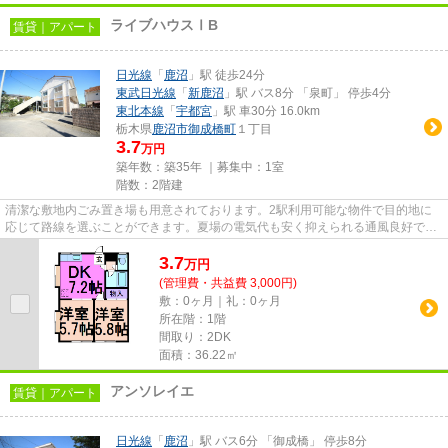
ライブハウスⅠB
賃貸｜アパート
日光線
「
鹿沼
」駅 徒歩24分
東武日光線
「
新鹿沼
」駅 バス8分 「泉町」 停歩4分
東北本線
「
宇都宮
」駅 車30分 16.0km
栃木県
鹿沼市
御成橋町
１丁目
3.7
万円
築年数：築35年 ｜募集中：
1室
階数：2階建
清潔な敷地内ごみ置き場も用意されております。2駅利用可能な物件で目的地に
応じて路線を選ぶことができます。夏場の電気代も安く抑えられる通風良好で快
適なアパートです。こちらの物...
3.7
万
円
(管理費・共益費 3,000円)
敷：0ヶ月｜礼：0ヶ月
所在階：1階
間取り：2DK
面積：36.22㎡
アンソレイエ
賃貸｜アパート
日光線
「
鹿沼
」駅 バス6分 「御成橋」 停歩8分