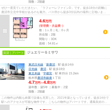
階数：2階建
ぜひ一度見ていただきたい、「ラフォーレファインD」です。徒歩18分の距離に
鹿沼市立北中学校があるのも魅力。バス停から徒歩3分以内の場所に立地いま
す。さわやかな朝を迎えることの...
4.6
万
円
(管理費・共益費 -)
敷：1ヶ月｜礼：0ヶ月
所在階：2階
間取り：3DK
面積：54.81㎡
ジュエリーＧミサワ
賃貸｜アパート
東武日光線
「
新鹿沼
」駅 徒歩14分
日光線
「
鹿沼
」駅 徒歩18分
東北本線
「
宇都宮
」駅 車35分 15.2km
栃木県
鹿沼市
銀座
１丁目
4.7
4.8
万円～
万円
築年数：築5年 ｜募集中：
2室
階数：2階建
この物件は内観も綺麗で設備も充実した、2021年築となっています。徒歩14分で
駅へのアクセスが可能な物件です。こちらの物件はアパートです。通風良好の物
件なのでいつでも新鮮な空気...