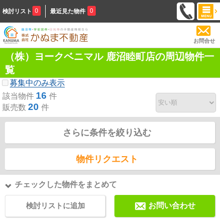
0
0
検討リスト
最近見た物件
お問合せ
（株）ヨークベニマル 鹿沼睦町店の周辺物件一
覧
募集中のみ表示
16
該当物件
件
20
販売数
件
さらに条件を絞り込む
物件リクエスト
チェックした物件をまとめて
検討リストに追加
お問い合わせ