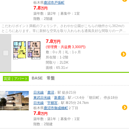
栃木県
鹿沼市
戸張町
7.8
万円
築年数：築2年 ｜募集中：
1室
階数：2階建
こだわりポイント満載のフェリシテ。さわやか公園がこちらの物件から362mの
ところにあります。常に新鮮な空気を取り入れられる通風良好な間取りの一戸建
て。こちらの物件は一戸建てで...
7.8
万
円
(管理費・共益費 3,300円)
敷：0ヶ月｜礼：1ヶ月
所在階：1-2階
間取り：2LDK
面積：65.31㎡
BASE 常盤
賃貸｜アパート
日光線
「
鹿沼
」駅 徒歩21分
東武日光線
「
新鹿沼
」駅 バス4分 「朝日町」 停歩18分
日光線
「
宇都宮
」駅 車25分 24.7km
栃木県
鹿沼市
御成橋町
２丁目
7.8
万円
築年数：築1年 ｜募集中：
1室
階数：2階建