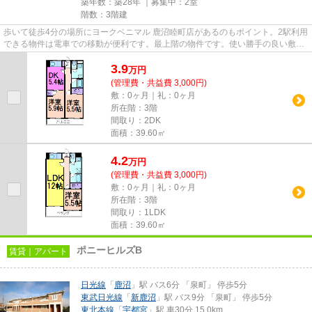
築年数：築28年 ｜募集中：
2室
階数：3階建
歩いて徒歩4分の場所にヨークベニマル 鹿沼睦町店があるのもポイント。2駅利用
できる物件は電車での移動が便利です。最上階の物件です。使い勝手の良い敷地
内ごみ置き場付。東武日光線...
3.9
万
円
(管理費・共益費 3,000円)
敷：0ヶ月｜礼：0ヶ月
所在階：3階
間取り：2DK
面積：39.60㎡
4.2
万
円
(管理費・共益費 3,000円)
敷：0ヶ月｜礼：0ヶ月
所在階：3階
間取り：1LDK
面積：39.60㎡
ポニーヒルズB
賃貸｜アパート
日光線
「
鹿沼
」駅 バス6分 「泉町」 停歩5分
東武日光線
「
新鹿沼
」駅 バス9分 「泉町」 停歩5分
東北本線
「
宇都宮
」駅 車30分 15.0km