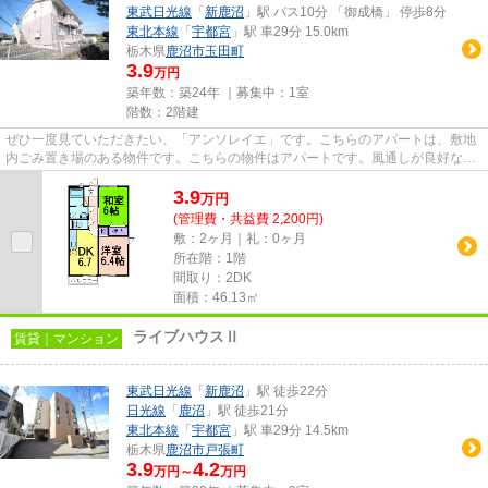
東武日光線
「
新鹿沼
」駅 バス10分 「御成橋」 停歩8分
東北本線
「
宇都宮
」駅 車29分 15.0km
栃木県
鹿沼市
玉田町
3.9
万円
築年数：築24年 ｜募集中：
1室
階数：2階建
ぜひ一度見ていただきたい、「アンソレイエ」です。こちらのアパートは、敷地
内ごみ置き場のある物件です。こちらの物件はアパートです。風通しが良好なの
で、いつでも新鮮な空気がは...
3.9
万
円
(管理費・共益費 2,200円)
敷：2ヶ月｜礼：0ヶ月
所在階：1階
間取り：2DK
面積：46.13㎡
ライブハウスⅡ
賃貸｜マンション
東武日光線
「
新鹿沼
」駅 徒歩22分
日光線
「
鹿沼
」駅 徒歩21分
東北本線
「
宇都宮
」駅 車29分 14.5km
栃木県
鹿沼市
戸張町
3.9
4.2
万円～
万円