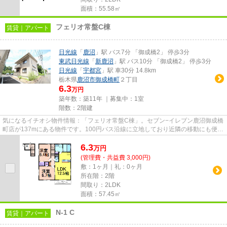
面積：55.58㎡
フェリオ常盤C棟
賃貸｜アパート
日光線
「
鹿沼
」駅 バス7分 「御成橋2」 停歩3分
東武日光線
「
新鹿沼
」駅 バス10分 「御成橋2」 停歩3分
日光線
「
宇都宮
」駅 車30分 14.8km
栃木県
鹿沼市
御成橋町
２丁目
6.3
万円
築年数：築11年 ｜募集中：
1室
階数：2階建
気になるイチオシ物件情報：「フェリオ常盤C棟」。セブン−イレブン鹿沼御成橋
町店が137mにある物件です。100円バス沿線に立地しており近隣の移動にも便利
です。通風システムが整った換...
6.3
万
円
(管理費・共益費 3,000円)
敷：1ヶ月｜礼：0ヶ月
所在階：2階
間取り：2LDK
面積：57.45㎡
N-1 C
賃貸｜アパート