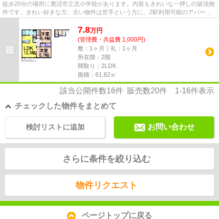
徒歩20分の場所に鹿沼市立北小学校があります。内装もきれいな一押しの築浅物
件です。きれい好きな方、古い物件は苦手という方に。2駅利用可能のアパート
です。こちらの物件はアパート...
7.8
万
円
(管理費・共益費 1,000円)
敷：1ヶ月｜礼：1ヶ月
所在階：2階
間取り：2LDK
面積：61.82㎡
該当公開件数
16
件 販売数
20
件
1-16
件表示
チェックした物件をまとめて
検討リストに追加
お問い合わせ
さらに条件を絞り込む
物件リクエスト
ページトップに戻る