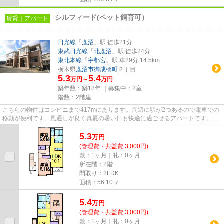
シルフィード(ペット飼育可）
賃貸｜アパート
日光線
「
鹿沼
」駅 徒歩21分
東武日光線
「
北鹿沼
」駅 徒歩24分
東北本線
「
宇都宮
」駅 車29分 14.5km
栃木県
鹿沼市
御成橋町
２丁目
5.3
5.4
万円～
万円
築年数：築18年 ｜募集中：
2室
階数：2階建
こちらの物件はコンビニまで417mにあります。周辺に駅が2つあるので電車での
移動が便利です。風通しが良く真夏の暑い日も快適に過ごせるアパートです。こ
ちらの物件はアパートです。か...
5.3
万
円
(管理費・共益費 3,000円)
敷：1ヶ月｜礼：0ヶ月
所在階：2階
間取り：2LDK
面積：56.10㎡
5.4
万
円
(管理費・共益費 3,000円)
敷：1ヶ月｜礼：0ヶ月