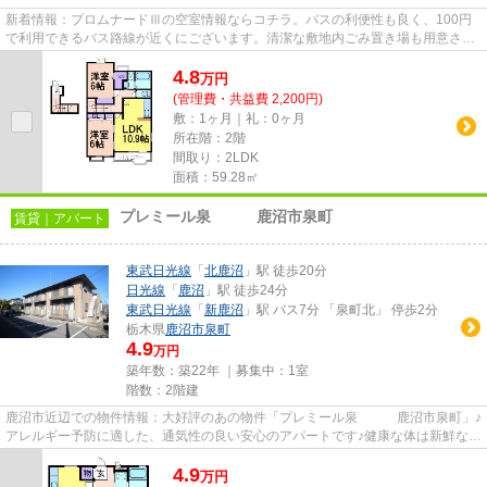
新着情報：プロムナードⅢの空室情報ならコチラ。バスの利便性も良く、100円
で利用できるバス路線が近くにございます。清潔な敷地内ごみ置き場も用意され
ております。風通しが良好な物...
4.8
万
円
(管理費・共益費 2,200円)
敷：1ヶ月｜礼：0ヶ月
所在階：2階
間取り：2LDK
面積：59.28㎡
プレミール泉 鹿沼市泉町
賃貸｜アパート
東武日光線
「
北鹿沼
」駅 徒歩20分
日光線
「
鹿沼
」駅 徒歩24分
東武日光線
「
新鹿沼
」駅 バス7分 「泉町北」 停歩2分
栃木県
鹿沼市
泉町
4.9
万円
築年数：築22年 ｜募集中：
1室
階数：2階建
鹿沼市近辺での物件情報：大好評のあの物件「プレミール泉 鹿沼市泉町」♪
アレルギー予防に適した、通気性の良い安心のアパートです♪健康な体は新鮮な空
気を吸うところから♪3駅以...
4.9
万
円