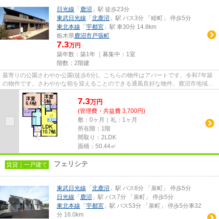
日光線
「
鹿沼
」駅 徒歩23分
東武日光線
「
北鹿沼
」駅 バス3分 「睦町」 停歩5分
東北本線
「
宇都宮
」駅 車30分 14.8km
栃木県
鹿沼市
戸張町
7.3
万円
築年数：築1年 ｜募集中：
1室
階数：2階建
最寄りの公園さわやか公園(徒歩6分)。こちらの物件はアパートです。令和7年築
の物件です。さわやかな朝を迎えることのできる通風良好な物件。鹿沼市地域で
の不動産のことなら、当社へ...
7.3
万
円
(管理費・共益費 3,700円)
敷：0ヶ月｜礼：1ヶ月
所在階：1階
間取り：2LDK
面積：50.44㎡
フェリシテ
賃貸｜一戸建て
東武日光線
「
北鹿沼
」駅 バス6分 「泉町」 停歩5分
日光線
「
鹿沼
」駅 バス7分 「泉町」 停歩5分
東北本線
「
宇都宮
」駅 バス53分 「泉町」 停歩5分車32
分 16.0km