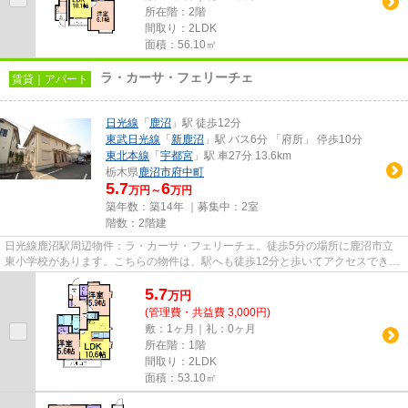
所在階：2階
間取り：2LDK
面積：56.10㎡
ラ・カーサ・フェリーチェ
賃貸｜アパート
日光線
「
鹿沼
」駅 徒歩12分
東武日光線
「
新鹿沼
」駅 バス6分 「府所」 停歩10分
東北本線
「
宇都宮
」駅 車27分 13.6km
栃木県
鹿沼市
府中町
5.7
6
万円～
万円
築年数：築14年 ｜募集中：
2室
階数：2階建
日光線鹿沼駅周辺物件：ラ・カーサ・フェリーチェ。徒歩5分の場所に鹿沼市立
東小学校があります。こちらの物件は、駅へも徒歩12分と歩いてアクセスできま
す。こちらの物件はアパートで...
5.7
万
円
(管理費・共益費 3,000円)
敷：1ヶ月｜礼：0ヶ月
所在階：1階
間取り：2LDK
面積：53.10㎡