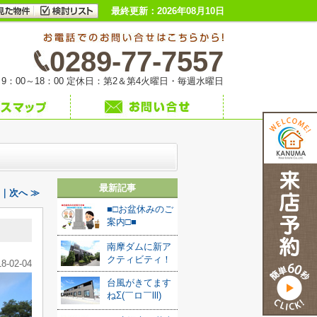
最終更新：2026年08月10日
0289-77-7557
9：00～18：00 定休日：第2＆第4火曜日・毎週水曜日
最新記事
)｜次へ ≫
■□お盆休みのご
案内□■
南摩ダムに新ア
クティビティ！
18-02-04
台風がきてます
ねΣ(￣ロ￣lll)