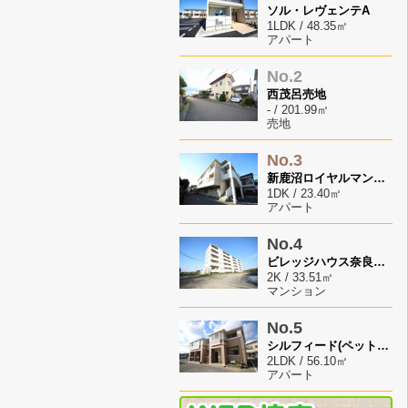
ソル・レヴェンテA
1LDK / 48.35㎡
アパート
No.2
西茂呂売地
- / 201.99㎡
売地
No.3
新鹿沼ロイヤルマンション
1DK / 23.40㎡
アパート
No.4
ビレッジハウス奈良部2号棟
2K / 33.51㎡
マンション
No.5
シルフィード(ペット飼育可）
2LDK / 56.10㎡
アパート