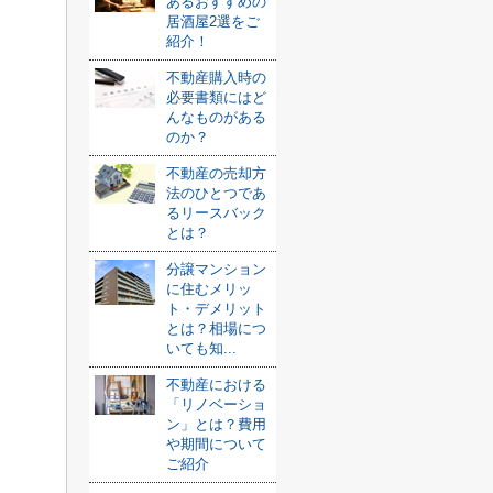
あるおすすめの
居酒屋2選をご
紹介！
不動産購入時の
必要書類にはど
んなものがある
のか？
不動産の売却方
法のひとつであ
るリースバック
とは？
分譲マンション
に住むメリッ
ト・デメリット
とは？相場につ
いても知...
不動産における
「リノベーショ
ン」とは？費用
や期間について
ご紹介