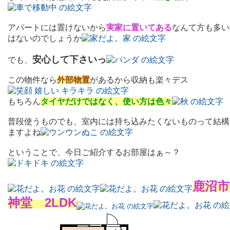
アパートには置けないから
実家に置いてある
なんて方も多い
はないのでしょうか
安心して下さいっ
でも、
この物件なら
外部物置
があるから収納も楽々デス
もちろん
タイヤだけではなく、使い方は色々
普段使うものでも、室内には持ち込みたくないものって結構
ますよね
ということで、今日ご紹介するお部屋はぁ～？
鹿沼市
神堂 2LDK