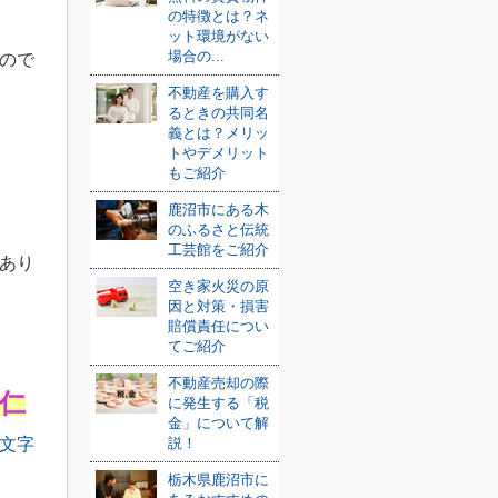
の特徴とは？ネ
ット環境がない
場合の...
ので
不動産を購入す
るときの共同名
義とは？メリッ
トやデメリット
もご紹介
鹿沼市にある木
のふるさと伝統
工芸館をご紹介
あり
空き家火災の原
因と対策・損害
賠償責任につい
てご紹介
不動産売却の際
仁
に発生する「税
金」について解
説！
栃木県鹿沼市に