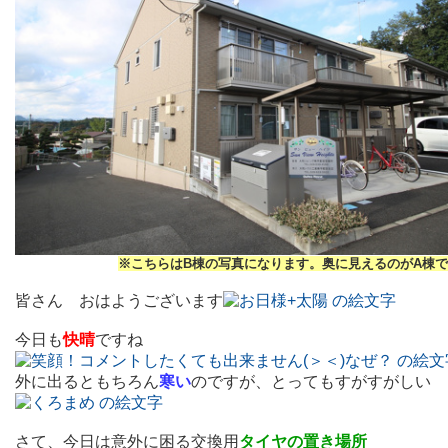
※こちらはB棟の写真になります。奥に見えるのがA棟です(*
皆さん おはようございます
今日も
快晴
ですね
外に出るともちろん
寒い
のですが、とってもすがすがしい
さて、今日は意外に困る交換用
タイヤの置き場所