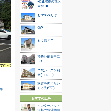
■□鹿沼市の花火
大会□■
おやすみあけ
GW
もう夏？？
桜舞い散る中に
～♪
'▽')
卒業シーズン到
来(´；ω；`)
家賃を抑えたい
方必見(*'▽')
おすすめ記事
インターネット
無料の賃貸物件