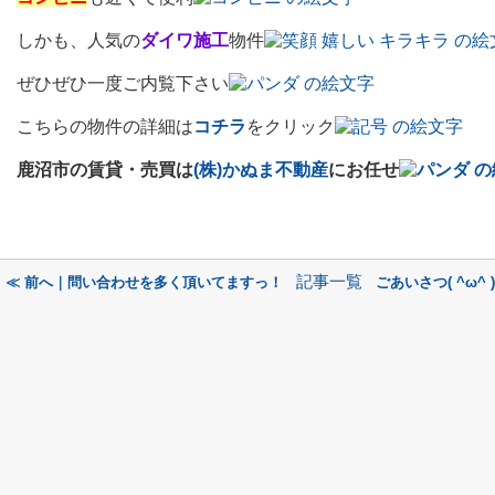
しかも、人気の
ダイワ施工
物件
ぜひぜひ一度ご内覧下さい
こちらの物件の詳細は
コチラ
をクリック
鹿沼市の賃貸・売買は
(株)かぬま不動産
にお任せ
記事一覧
≪ 前へ｜問い合わせを多く頂いてますっ！
ごあいさつ( ^ω^ 