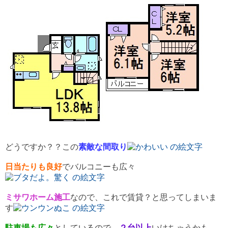
どうですか？？この
素敵な間取り
日当たりも良好
でバルコニーも広々
ミサワホーム施工
なので、これで賃貸？と思ってしまいま
す
駐車場も広々
としているので、
２台以上
いけちゃうかも