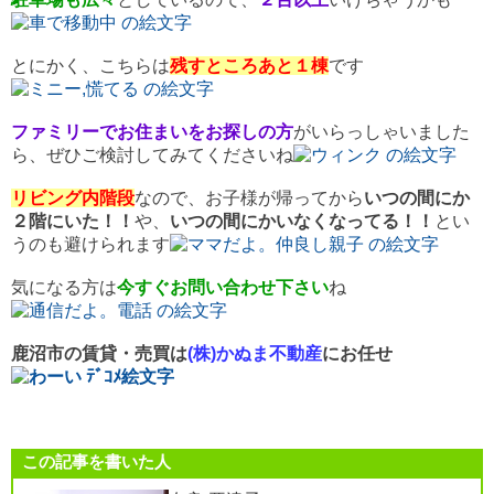
とにかく、こちらは
残すところあと１棟
です
ファミリーでお住まいをお探しの方
がいらっしゃいました
ら、ぜひご検討してみてくださいね
リビング内階段
なので、お子様が帰ってから
いつの間にか
２階にいた！！
や、
いつの間にかいなくなってる！！
とい
うのも避けられます
気になる方は
今すぐお問い合わせ下さい
ね
鹿沼市の賃貸・売買は
(株)かぬま不動産
にお任せ
この記事を書いた人