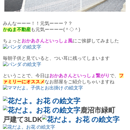
みんなーーー！！元気ーーー？？
かぬま不動産
も元気ーーーー(＾◇＾)
ちょっと
おかあさんといっしょ風
にご挨拶してみました
毎朝子供と見ていると、つい耳に残ってしまいます
ということで、今日は
おかあさんといっしょ繋がり
で、
フ
ァミリーにオススメ
なお部屋をご紹介しちゃいますね
鹿沼市緑町
戸建て3LDK