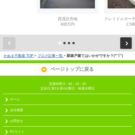
西茂呂売地
600万円
2,5
かぬま不動産 TOP
>
ブログ記事一覧
>
新築戸建てはいかがですか？(*'▽')
ページトップに戻る
営業時間:9：00～18：00
定休日:第2＆第4火曜日・毎週水曜日
ホーム
会社概要
お問合せ
PCサイト