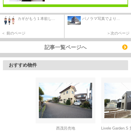
カギがもう１本欲し...
パノラマ写真でより...
＜ 前のページ
＞次のページ
記事一覧ページへ
おすすめ物件
西茂呂売地