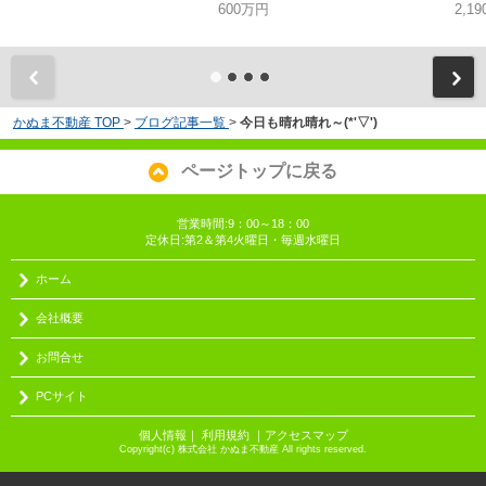
600万円
2,1
かぬま不動産 TOP
>
ブログ記事一覧
>
今日も晴れ晴れ～(*'▽')
ページトップに戻る
営業時間:9：00～18：00
定休日:第2＆第4火曜日・毎週水曜日
ホーム
会社概要
お問合せ
PCサイト
個人情報
｜
利用規約
｜
アクセスマップ
Copyright(c) 株式会社 かぬま不動産 All rights reserved.