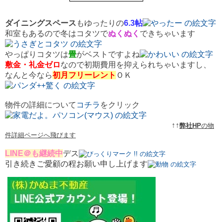
ダイニングスペース
もゆったりの
6.3帖
和室もあるので冬はコタツで
ぬくぬく
できちゃいます
やっぱりコタツは
畳
がベストですよね
敷金・礼金
ゼロ
なので初期費用を抑えられちゃいますし、
なんと今なら
初月フリーレント
ＯＫ
物件の詳細について
コチラ
をクリック
↑↑
弊社HP
の物
件詳細ページへ飛びます
LINE＠も継続中
デス
引き続きご愛顧の程お願い申し上げます