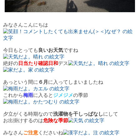
みなさんこんにちは
今日もとっても
良いお天気
ですね
絶好の
日当たり確認日和
デス
あっという間に
６月
に入ってしまいましたね
これから
梅雨
に入ると
ジメジメ
の季節
夕立がくる時期なので
洗濯物を干しっぱなし
にして
お出掛けするのは
危険な季節
みなさん
ご注意
くださいね