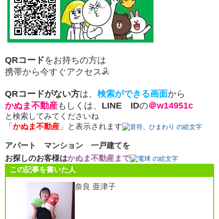
QRコード
をお持ちの方は
携帯から今すぐアクセス
QRコードがない方
は、
検索ができる画面
から
かぬま不動産
もしくは、
LINE ID
の
＠w14951c
と検索してみてくださいね
「
かぬま不動産
」と表示されます
アパート マンション 一戸建てを
お探しのお客様は
かぬま不動産まで
この記事を書いた人
奈良 亜津子