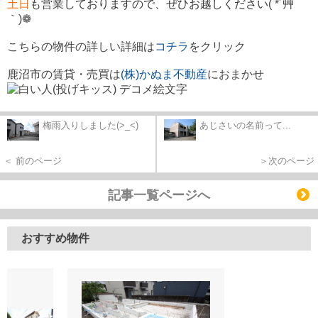
土日
も営業
しておりますので、ぜひお越しください
( *´艸
｀)
❁
こちらの物件の詳しい詳細は
コチ
ラ
を
クリ
ック
鹿沼市の賃貸・売買は
(株)かぬま不動産
におまかせ
梅雨入りしました(>_<)
あじさいの名前って...
＜ 前のページ
＞次のページ
記事一覧ページへ
おすすめ物件