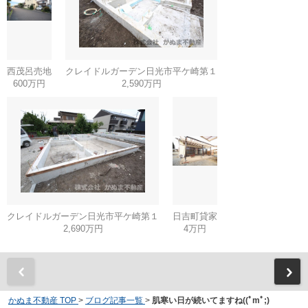
西茂呂売地
クレイドルガーデン日光市平ケ崎第１
600万円
2,590万円
クレイドルガーデン日光市平ケ崎第１
日吉町貸家
2,690万円
4万円
かぬま不動産 TOP
>
ブログ記事一覧
>
肌寒い日が続いてますね((ﾟmﾟ;)