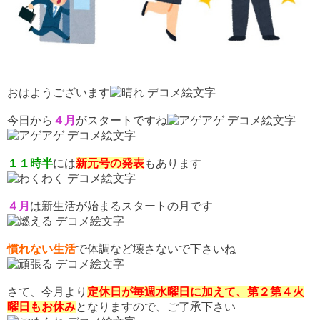
おはようございます
今日から
４月
がスタートですね
１１時半
には
新元号の発表
もあります
４月
は新生活が始まるスタートの月です
慣れない生活
で体調など壊さないで下さいね
さて、今月より
定休日が毎週水曜日に加えて、第２第４火
曜日もお休み
となりますので、ご了承下さい