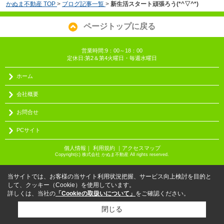
かぬま不動産 TOP
>
ブログ記事一覧
>
新生活スタート頑張ろう(*^▽^*)
ページトップに戻る
営業時間:9：00～18：00
定休日:第2＆第4火曜日・毎週水曜日
ホーム
会社概要
お問合せ
PCサイト
個人情報
｜
利用規約
｜
アクセスマップ
Copyright(c) 株式会社 かぬま不動産 All rights reserved.
当サイトでは、お客様の当サイト利用状況把握、サービス向上検討を目的と
して、クッキー（Cookie）を使用しています。
詳しくは、当社の
「Cookieの取扱いについて」
をご確認ください。
閉じる