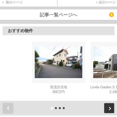
＜ 前のページ
＞次のページ
記事一覧ページへ
おすすめ物件
西茂呂売地
600万円
2,1