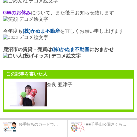
GWのお休み
について、また後日お知らせ致します
今年度も
(株)かぬま不動産
を宜しくお願い申し上げます
鹿沼市の賃貸・売買は
(株)かぬま不動産
におまかせ
この記事を書いた人
奈良 亜津子
お手持ちのカードで...
■■千手山公園さくら...