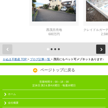
西茂呂売地
600万円
2,5
かぬま不動産 TOP
>
ブログ記事一覧
>
茂呂にもペット可メゾネットあります♪
ページトップに戻る
営業時間:9：00～18：00
定休日:第2＆第4火曜日・毎週水曜日
ホーム
会社概要