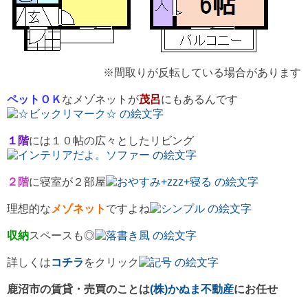
※間取りが反転している場合があります
ペットＯＫ
なメゾネットが
茂呂
にもあるんです
１階
には１０帖の広々としたリビング
２階
に寝室が２部屋
理想的な
メゾネット
ですよね
収納
スペースも◎
詳しくは
コチラ
をクリック
鹿沼市の賃貸・売買のことは
(株)かぬま不動産
にお任せ