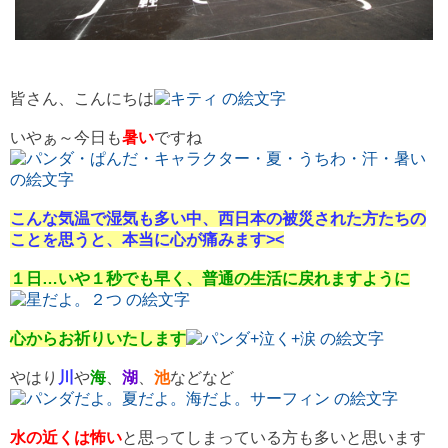
皆さん、こんにちは
いやぁ～今日も
暑い
ですね
こんな気温で湿気も多い中、西日本の被災された方たちの
ことを思うと、本当に心が痛みます><
１日…いや１秒でも早く、普通の生活に戻れますように
心からお祈りいたします
やはり
川
や
海
、
湖
、
池
などなど
水の近くは怖い
と思ってしまっている方も多いと思います