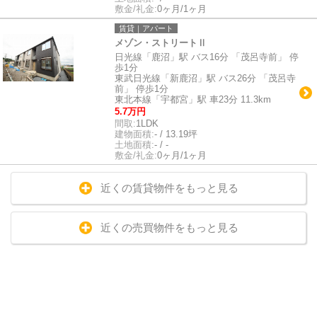
敷金/礼金:
0ヶ月/1ヶ月
賃貸｜アパート
メゾン・ストリートⅡ
日光線「鹿沼」駅 バス16分 「茂呂寺前」 停
歩1分
東武日光線「新鹿沼」駅 バス26分 「茂呂寺
前」 停歩1分
東北本線「宇都宮」駅 車23分 11.3km
5.7万円
間取:
1LDK
建物面積:
- / 13.19坪
土地面積:
- / -
敷金/礼金:
0ヶ月/1ヶ月
近くの賃貸物件をもっと見る
近くの売買物件をもっと見る