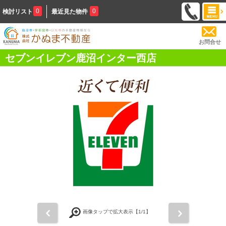
0
0
検討リスト
最近見た物件
お問合せ
セブンイレブン鹿沼インター西店
前
次
画像タップで拡大表示【
1
/1】