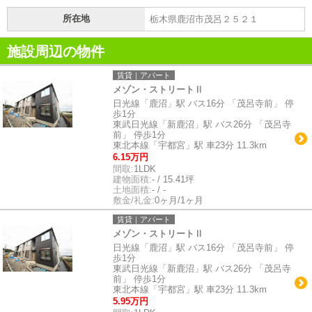
所在地
栃木県鹿沼市茂呂２５２１
施設周辺の物件
賃貸｜アパート
メゾン・ストリートⅡ
日光線「鹿沼」駅 バス16分 「茂呂寺前」 停
歩1分
東武日光線「新鹿沼」駅 バス26分 「茂呂寺
前」 停歩1分
東北本線「宇都宮」駅 車23分 11.3km
6.15万円
間取:
1LDK
建物面積:
- / 15.41坪
土地面積:
- / -
敷金/礼金:
0ヶ月/1ヶ月
賃貸｜アパート
メゾン・ストリートⅡ
日光線「鹿沼」駅 バス16分 「茂呂寺前」 停
歩1分
東武日光線「新鹿沼」駅 バス26分 「茂呂寺
前」 停歩1分
東北本線「宇都宮」駅 車23分 11.3km
5.95万円