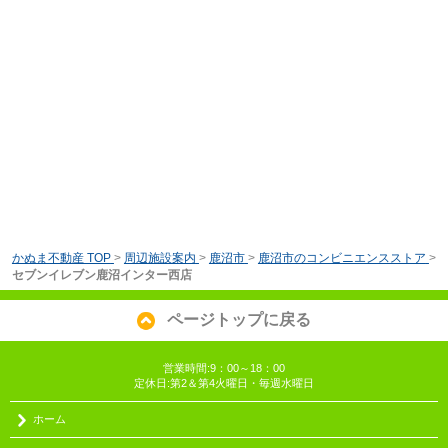
かぬま不動産 TOP
>
周辺施設案内
>
鹿沼市
>
鹿沼市のコンビニエンスストア
>
セブンイレブン鹿沼インター西店
ページトップに戻る
営業時間:9：00～18：00
定休日:第2＆第4火曜日・毎週水曜日
ホーム