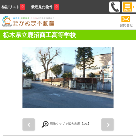
0
0
検討リスト
最近見た物件
お問合せ
栃木県立鹿沼商工高等学校
前
次
画像タップで拡大表示【
1
/1】