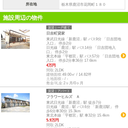
所在地
栃木県鹿沼市花岡町１８０
施設周辺の物件
賃貸｜一戸建て
日吉町貸家
東武日光線「新鹿沼」駅 バス9分 「日吉団地
入口」 停歩2分
日光線「鹿沼」駅 バス14分 「日吉団地入
口」 停歩2分
東北本線「宇都宮」駅 バス57分 「日吉団地
入口」 停歩2分車36分 17.6km
4万円
間取:
2LDK
建物面積:
49.00㎡ / 14.82坪
土地面積:
- / -
敷金/礼金:
2ヶ月/0ヶ月
賃貸｜アパート
フラワーヒルズ Ａ
東武日光線「新鹿沼」駅 徒歩7分
日光線「鹿沼」駅 バス6分 「新鹿沼駅」 停
歩6分車30分 15.3km
東北本線「宇都宮」駅 車32分 15.4km
5.9万円
間取:
2LDK