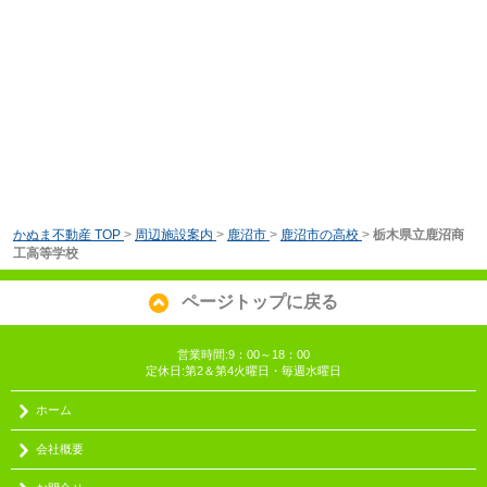
かぬま不動産 TOP
>
周辺施設案内
>
鹿沼市
>
鹿沼市の高校
>
栃木県立鹿沼商
工高等学校
ページトップに戻る
営業時間:9：00～18：00
定休日:第2＆第4火曜日・毎週水曜日
ホーム
会社概要