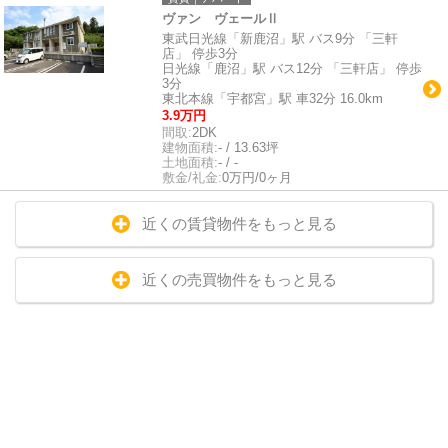
ヴァン ヴェールⅡ
東武日光線「新鹿沼」駅 バス9分 「三軒
店」 停歩3分
日光線「鹿沼」駅 バス12分 「三軒店」 停歩
3分
東北本線「宇都宮」駅 車32分 16.0km
3.9万円
間取:
2DK
建物面積:
- / 13.63坪
土地面積:
- / -
敷金/礼金:
0万円/0ヶ月
近くの賃貸物件をもっと見る
近くの売買物件をもっと見る