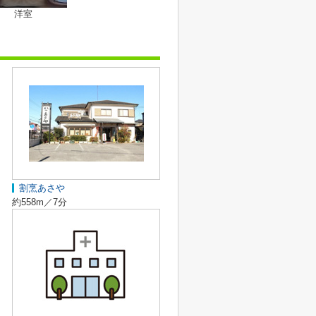
洋室
割烹あさや
約558m／7分