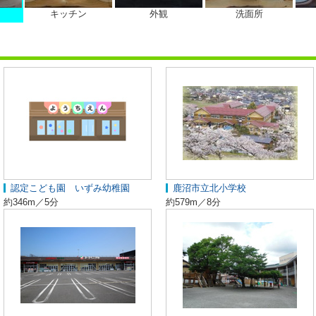
キッチン
外観
洗面所
認定こども園 いずみ幼稚園
鹿沼市立北小学校
約346m／5分
約579m／8分