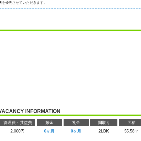
状を優先させていただきます。
VACANCY INFORMATION
管理費・共益費
敷金
礼金
間取り
面積
2,000円
0ヶ月
0ヶ月
2LDK
55.58㎡