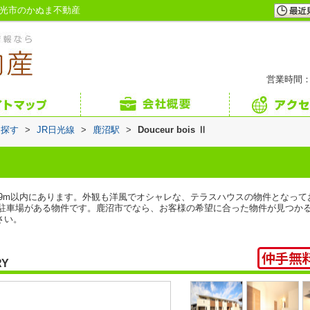
・日光市のかぬま不動産
営業時間：
ら探す
>
JR日光線
>
鹿沼駅
>
Douceur bois Ⅱ
79m以内にあります。外観も洋風でオシャレな、テラスハウスの物件となっ
車場がある物件です。鹿沼市でなら、お客様の希望に合った物件が見つかることで
さい。
RY