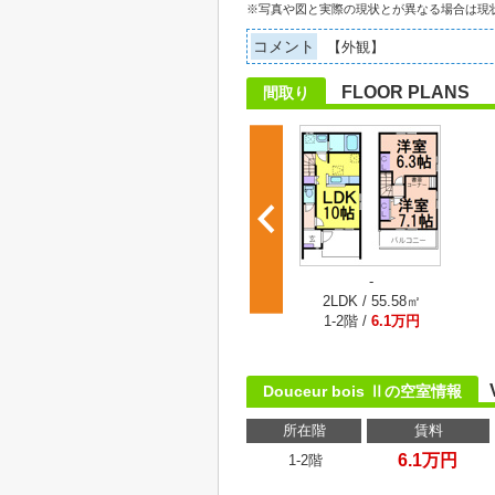
※写真や図と実際の現状とが異なる場合は現
コメント
【外観】
FLOOR PLANS
間取り
-
2LDK / 55.58㎡
1-2階 /
6.1万円
Douceur bois Ⅱの空室情報
所在階
賃料
6.1万円
1-2階