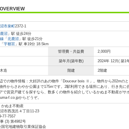
OVERVIEW
沼市
泉町
2372-1
鹿沼
」駅 徒歩24分
線
「
北鹿沼
」駅 徒歩21分
「
宇都宮
」駅 車19分 18.5km
管理費・共益費
2,000円
築年月(築年数)
2024年 12月( 築1年
 木造
階建
2階建
辺での物件情報：大好評のあの物件「Douceur bois Ⅱ」。物件から202
物件からさわやか公園まで175mです。2駅利用できる場所にあり、行き先に
アで賃貸戸建てを探すなら、数多くの物件を紹介しているかぬま不動産がサ
anuma-f.co.jpからどうぞ。
 かぬま不動産
沼市西茂呂４丁目11-23
9-77-7557
 (3) 第4982号
全国宅地建物取引業保証協会