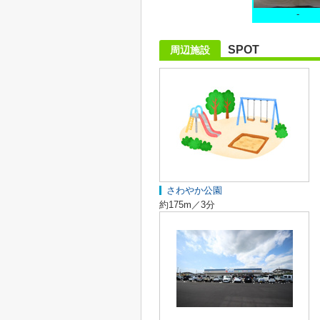
-
SPOT
周辺施設
さわやか公園
約175m／3分