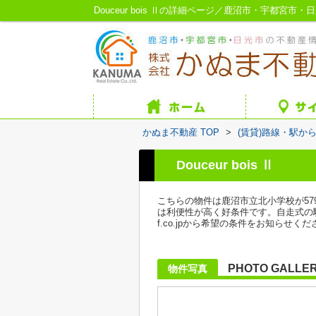
Douceur bois Ⅱの詳細ページ／鹿沼市・宇都宮市
かぬま不動産 TOP
>
(賃貸)路線・駅か
Douceur bois Ⅱ
こちらの物件は鹿沼市立北小学校が5
は利便性が高く好条件です。自走式の駐
f.co.jpから希望の条件をお知らせくだ
PHOTO GALLE
物件写真