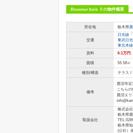
Douceur bois Ⅱの物件概要
所在地
栃木県
鹿
日光線
「
交通
東武日光
東北本線
賃料
6.1万円
面積
55.58㎡
種別/構造
テラス /
鹿沼市近
こちらの
備考
鹿沼エリ
info@k
株式会社
栃木県鹿
取扱会社
TEL:028
栃木県知事
(公社）