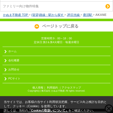
ファミリー向け物件特集
かぬま不動産 TOP
>
(賃貸)路線・駅から探す
>
JR日光線
>
鹿沼駅
>
AKANE
ページトップに戻る
営業時間:9：00～18：00
定休日:第2＆第4火曜日・毎週水曜日
ホーム
会社概要
お問合せ
PCサイト
個人情報
｜
利用規約
｜
アクセスマップ
Copyright(c) 株式会社 かぬま不動産 All rights reserved.
当サイトでは、お客様の当サイト利用状況把握、サービス向上検討を目的と
して、クッキー（Cookie）を使用しています。
詳しくは、当社の
「Cookieの取扱いについて」
をご確認ください。