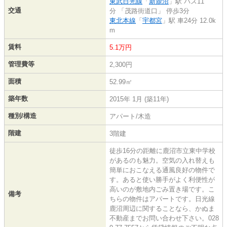
東武日光線
「
新鹿沼
」駅 バス11
交通
分 「茂路街道口」 停歩3分
東北本線
「
宇都宮
」駅 車24分 12.0k
m
賃料
5.1万円
管理費等
2,300円
面積
52.99㎡
築年数
2015年 1月 (築11年)
種別/構造
アパート/木造
階建
3階建
徒歩16分の距離に鹿沼市立東中学校
があるのも魅力。空気の入れ替えも
簡単におこなえる通風良好の物件で
す。あると使い勝手がよく利便性が
高いのが敷地内ごみ置き場です。こ
備考
ちらの物件はアパートです。日光線
鹿沼周辺に関することなら、かぬま
不動産までお問い合わせ下さい。028