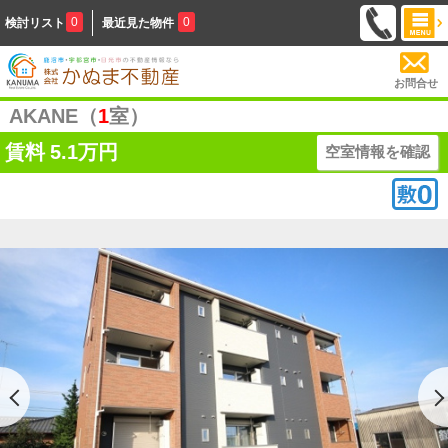
0
0
検討リスト
最近見た物件
お問合せ
AKANE（
1
室）
賃料
5.1万円
空室情報を確認