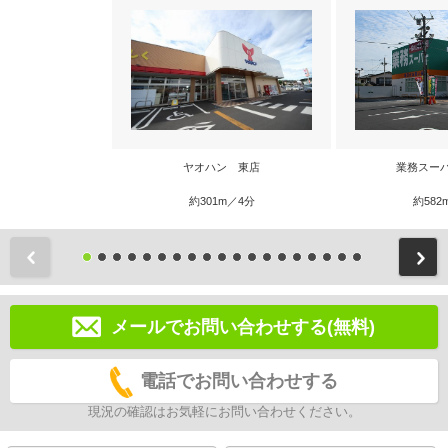
ヤオハン 東店
業務スー
約301m／4分
約582
前
メールでお問い合わせする(無料)
電話でお問い合わせする
現況の確認はお気軽にお問い合わせください。