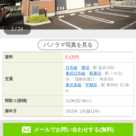
1 / 24
パノラマ写真を見る
賃料
5.1万円
日光線
「
鹿沼
」駅 徒歩13分
東武日光線
「
新鹿沼
」駅 バス11
交通
分 「茂路街道口」 停歩3分
東北本線
「
宇都宮
」駅 車24分 12.0k
m
間取り(面積)
1LDK(52.99㎡)
築年月
2015年 1月(築11年)
メールでお問い合わせする(無料)