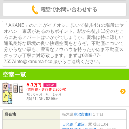
電話でお問い合わせする
「AKANE」のここがイチオシ。歩いて徒歩4分の場所にヤ
オハン 東店があるのもポイント。駅から徒歩13分のとこ
ろにあるアパートはいかがでしょうか。夏場は特に涼しい
通風良好な環境の良い快適空間をどうぞ。不動産について
分からない事も、豊富なノウハウを持ったかぬま不動産ス
タッフが丁寧に対応致します。まずは0289-77-
7557/info@kanuma-f.co.jpからご連絡ください。
空室一覧
5.1
万
円
NEW
(管理費・共益費 2,300円)
敷：0ヶ月｜礼：1ヶ月
3階 / 1LDK / 52.99㎡
所在地
栃木県
鹿沼市
東町
１丁目
日光線
「
鹿沼
」駅 徒歩13分