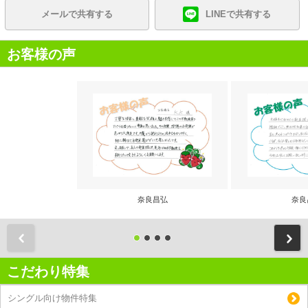
メールで共有する
LINEで共有する
お客様の声
奈良昌弘
奈良
前
こだわり特集
シングル向け物件特集