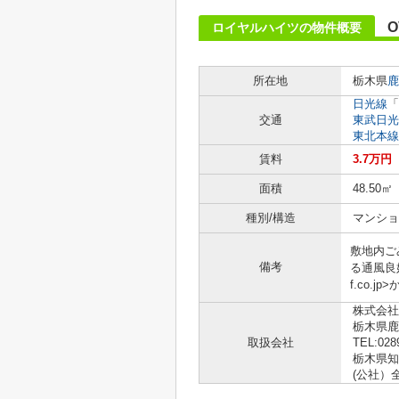
O
ロイヤルハイツの物件概要
所在地
栃木県
鹿
日光線
「
交通
東武日光
東北本線
賃料
3.7万円
面積
48.50㎡
種別/構造
マンショ
敷地内ご
備考
る通風良
f.co.
株式会社
栃木県鹿
取扱会社
TEL:028
栃木県知事
(公社）