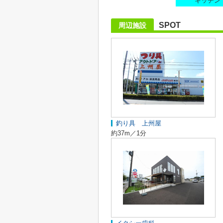
キッチン
SPOT
周辺施設
釣り具 上州屋
約37m／1分