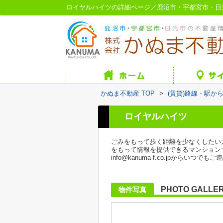
ロイヤルハイツの詳細ページ／鹿沼市・宇都宮市・日
かぬま不動産 TOP
>
(賃貸)路線・駅か
ロイヤルハイツ
ごみをもって歩く距離を少なくしたい
をもって情報を提供できるマンション
info@kanuma-f.co.jpからいつで
PHOTO GALLE
物件写真