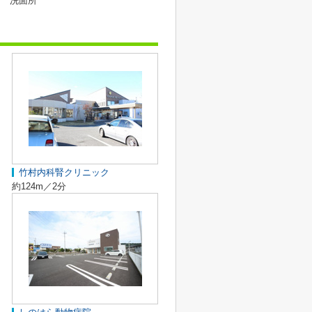
洗面所
竹村内科腎クリニック
約124m／2分