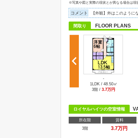
※写真や図と実際の現状とが異なる場合は現
コメント
【外観】外はこのように
FLOOR PLANS
間取り
-
1LDK / 48.50㎡
3階 /
3.7万円
V
ロイヤルハイツの空室情報
所在階
賃料
3.7万円
3階