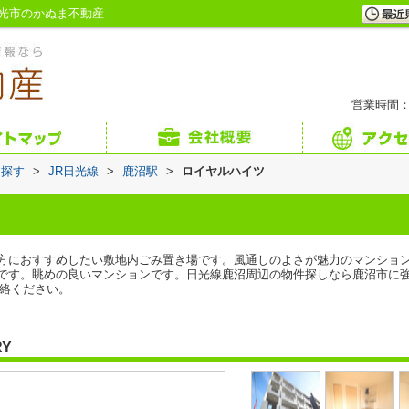
光市のかぬま不動産
営業時間：
ら探す
>
JR日光線
>
鹿沼駅
>
ロイヤルハイツ
方におすすめしたい敷地内ごみ置き場です。風通しのよさが魅力のマンショ
です。眺めの良いマンションです。日光線鹿沼周辺の物件探しなら鹿沼市に
もご連絡ください。
RY