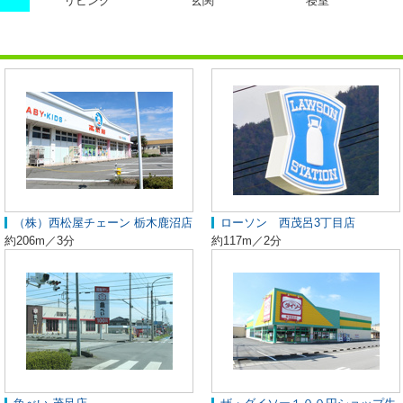
リビング
玄関
寝室
（株）西松屋チェーン 栃木鹿沼店
ローソン 西茂呂3丁目店
約206m／3分
約117m／2分