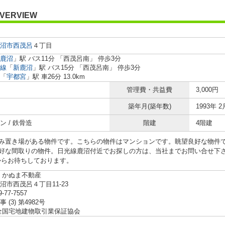
VERVIEW
沼市
西茂呂
４丁目
鹿沼
」駅 バス11分 「西茂呂南」 停歩3分
線
「
新鹿沼
」駅 バス15分 「西茂呂南」 停歩3分
「
宇都宮
」駅 車26分 13.0km
管理費・共益費
3,000円
築年月(築年数)
1993年 2
ン / 鉄骨造
階建
4階建
み置き場がある物件です。こちらの物件はマンションです。眺望良好な物件
好な間取りの物件。日光線鹿沼付近でお探しの方は、当社までお問い合せ下さい。ご連
jp>からお待ちしております。
 かぬま不動産
沼市西茂呂４丁目11-23
9-77-7557
 (3) 第4982号
全国宅地建物取引業保証協会