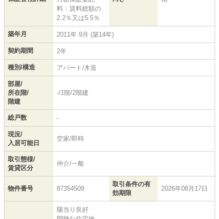
料：賃料総額の
2.2％又は5.5％
築年月
2011年 9月 (築14年)
契約期間
2年
種別/構造
アパート/木造
部屋/
所在階/
-/1階/2階建
階建
総戸数
-
現況/
空家/即時
入居可能日
取引態様/
仲介/一般
賃貸区分
取引条件の有
物件番号
87354509
2026年08月17日
効期限
陽当り良好
閑静な住宅地