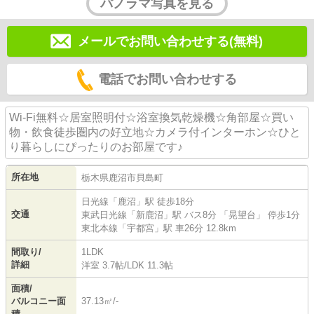
パノラマ写真を見る
メールでお問い合わせする(無料)
電話でお問い合わせする
Wi-Fi無料☆居室照明付☆浴室換気乾燥機☆角部屋☆買い
物・飲食徒歩圏内の好立地☆カメラ付インターホン☆ひと
り暮らしにぴったりのお部屋です♪
所在地
栃木県
鹿沼市
貝島町
日光線
「
鹿沼
」駅 徒歩18分
交通
東武日光線
「
新鹿沼
」駅 バス8分 「晃望台」 停歩1分
東北本線
「
宇都宮
」駅 車26分 12.8km
間取り/
1LDK
詳細
洋室 3.7帖
/
LDK 11.3帖
面積/
バルコニー面
37.13㎡/-
積