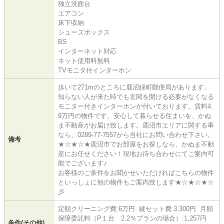
独立洗面台
エアコン
床下収納
シューズボックス
BS
インターネット対応
ネット使用料無料
TVモニタ付インターホン
歩いて271mのところに鹿沼緑町郵便局があります。
知らない人が来た時でも玄関を開ける必要がなくなる
モニター付きインターホンが付いております。賃料4.
9万円の物件です。安心して暮らせる住まいを、かぬ
ま不動産がお届け致します。鹿沼市エリアに関する事
なら、0289-77-7557から当社にお問い合わせ下さい。
備考
★☆★☆★鹿沼市でお部屋をお探しなら、かぬま不動
産にお任せください！現地お待ち合わせにてご案内可
能でございます♪
お客様のご条件をお聞かせいただければこちらの物件
といっしょに他の物件もご案内致します★☆★☆★☆
彡
定額クリーニング費:6万円 鍵セット費:3,300円 月額
保障委託料（P１台 2.2％プランの場合）:1,257円
条件(その他)