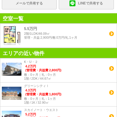
メールで共有する
LINEで共有する
空室一覧
5.5万円
2階/1LDK/46.09㎡
管理・共益:2,900円/敷:0万円/礼:1ヶ月
エリアの近い物件
K・U・２
4.2
万
円
(管理費・共益費 2,800円)
敷：0ヶ月｜礼：0ヶ月
1階 / 2DK / 44.67㎡
グリーンシティⅠ
4.3
万
円
(管理費・共益費 1,800円)
敷：0ヶ月｜礼：1ヶ月
1階 / 1K / 32.90㎡
スカイノート・ウエスト
5.2
万
円