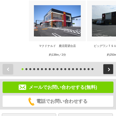
マクドナルド 鹿沼晃望台店
ビッグワンＴＳＵ
約138m／2分
約250
前
メールでお問い合わせする(無料)
電話でお問い合わせする