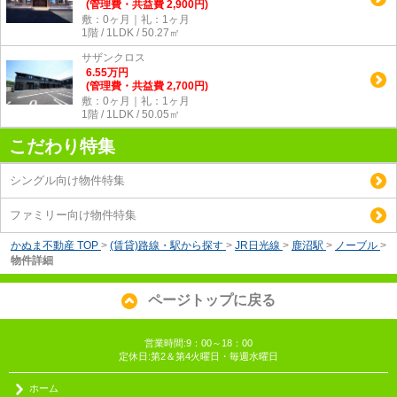
(管理費・共益費 2,900円)
敷：0ヶ月｜礼：1ヶ月
1階 / 1LDK / 50.27㎡
サザンクロス
6.55
万
円
(管理費・共益費 2,700円)
敷：0ヶ月｜礼：1ヶ月
1階 / 1LDK / 50.05㎡
こだわり特集
シングル向け物件特集
ファミリー向け物件特集
かぬま不動産 TOP
>
(賃貸)路線・駅から探す
>
JR日光線
>
鹿沼駅
>
ノーブル
>
物件詳細
ページトップに戻る
営業時間:9：00～18：00
定休日:第2＆第4火曜日・毎週水曜日
ホーム