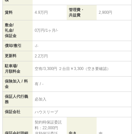
管理費・
賃料
4.9万円
2,900円
共益費
敷金/
礼金/
0万円/1ヶ月/-
保証金
償却/敷引
-/-
更新料
2.2万円
駐車場/
空有/3,300円 ２台目￥3,300（空き要確認）
月額料金
保険加入 / 料
有 / -
金
保証人代行義
必加入
務
保証会社
ハウスリーブ
契約時保証委託
料：22,000円
保証会社詳細
向き
月額保証委託
南