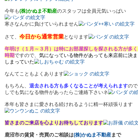
今年も
(株)かぬま不動産
のスタッフは全員元気いっぱい
寒さなんかに負けていられません
今日から通常営業
さて、
となります
年明け（１月～３月）は特にお部屋探しを探される方が多く
時期
ですので、
気になっている物件があっても来店前に決ま
しまっていた
なんてこともよくあります
もちろん、
退去される方も多くなることが考えられます
ので
しでも気になる物件があったらご連絡下さいネ
本年も皆さまに愛される続けれるように精一杯頑張ります
皆さまのご来店を心よりお待ちしております
鹿沼市の賃貸・売買のご相談は
(株)かぬま不動産
まで