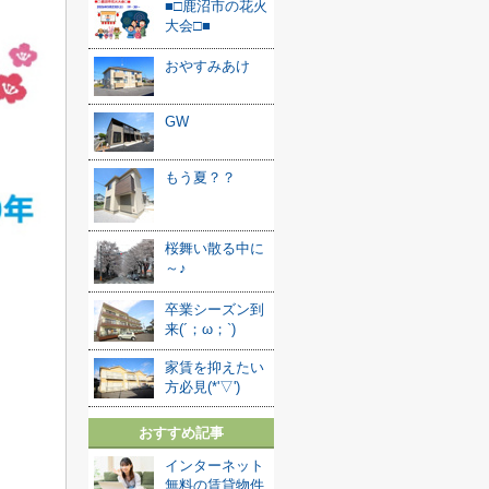
■□鹿沼市の花火
大会□■
おやすみあけ
GW
もう夏？？
桜舞い散る中に
～♪
卒業シーズン到
来(´；ω；`)
家賃を抑えたい
方必見(*'▽')
おすすめ記事
インターネット
無料の賃貸物件