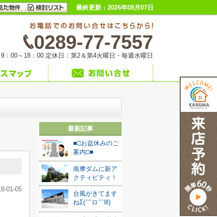
最終更新：2026年08月07日
0289-77-7557
9：00～18：00 定休日：第2＆第4火曜日・毎週水曜日
最新記事
■□お盆休みのご
案内□■
南摩ダムに新ア
クティビティ！
18-01-05
台風がきてます
ねΣ(￣ロ￣lll)