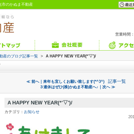
市・日光市のかぬま不動産
営業時間：
不動産のブログ記事一覧
>
A HAPPY NEW YEAR(*'▽')/
/
記事一覧
≪ 前へ｜来年も宜しくお願い致します(*^3^)
３連休はぜひ(株)かぬま不動産へ♪｜次へ ≫
A HAPPY NEW YEAR(*'▽')/
カテゴリ：
お知らせ
20