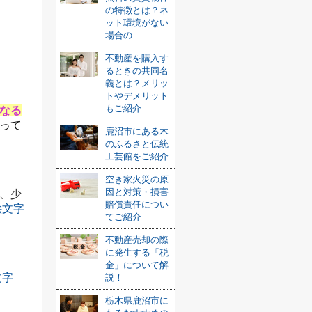
の特徴とは？ネ
ット環境がない
場合の...
不動産を購入す
るときの共同名
義とは？メリッ
トやデメリット
もご紹介
なる
って
鹿沼市にある木
のふるさと伝統
工芸館をご紹介
空き家火災の原
因と対策・損害
、少
賠償責任につい
てご紹介
不動産売却の際
に発生する「税
金」について解
説！
栃木県鹿沼市に