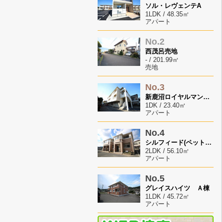
ソル・レヴェンテA
1LDK / 48.35㎡
アパート
No.2
西茂呂売地
- / 201.99㎡
売地
No.3
新鹿沼ロイヤルマンション
1DK / 23.40㎡
アパート
No.4
シルフィード(ペット飼育可）
2LDK / 56.10㎡
アパート
No.5
グレイスハイツ Ａ棟
1LDK / 45.72㎡
アパート