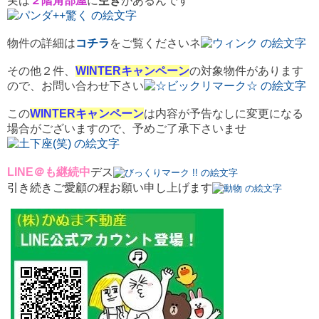
実は
２階角部屋
に
空き
があるんです
物件の詳細は
コチラ
をご覧くださいネ
その他２件、
WINTERキャンペーン
の対象物件があります
ので、お問い合わせ下さい
この
WINTERキャンペーン
は内容が予告なしに変更になる
場合がございますので、予めご了承下さいませ
LINE＠も継続中
デス
引き続きご愛顧の程お願い申し上げます