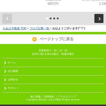
600万円
2,1
かぬま不動産 TOP
>
ブログ記事一覧
>
おはようございます(*'▽')
ページトップに戻る
営業時間:9：00～18：00
定休日:第2＆第4火曜日・毎週水曜日
ホーム
会社概要
お問合せ
PCサイト
個人情報
｜
利用規約
｜
アクセスマップ
Copyright(c) 株式会社 かぬま不動産 All rights reserved.