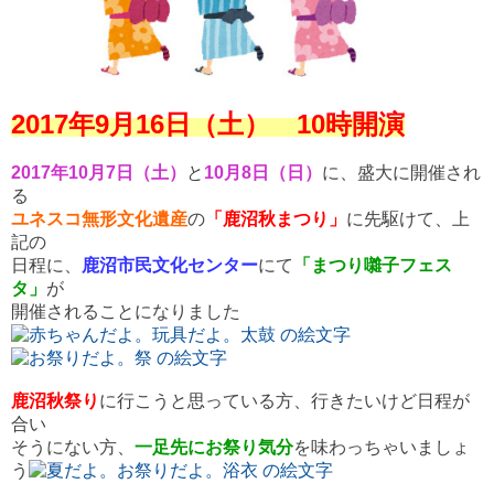
2017年9月16日（土） 10時開演
2017年10月7日（土）
と
10月8日（日）
に、盛大に開催され
る
ユネスコ無形文化遺産
の
「鹿沼秋まつり」
に先駆けて、上
記の
日程に、
鹿沼市民文化センター
にて
「まつり囃子フェス
タ」
が
開催されることになりました
鹿沼秋祭り
に行こうと思っている方、行きたいけど日程が
合い
そうにない方、
一足先にお祭り気分
を味わっちゃいましょ
う