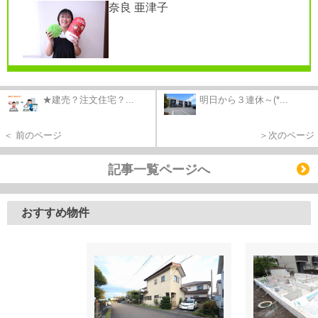
奈良 亜津子
★建売？注文住宅？...
明日から３連休～(*...
＜ 前のページ
＞次のページ
記事一覧ページへ
おすすめ物件