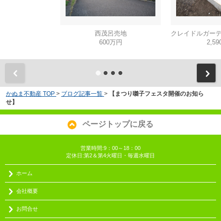
西茂呂売地
600万円
2,5
かぬま不動産 TOP
>
ブログ記事一覧
>
【まつり囃子フェスタ開催のお知ら
せ】
ページトップに戻る
営業時間:9：00～18：00
定休日:第2＆第4火曜日・毎週水曜日
ホーム
会社概要
お問合せ