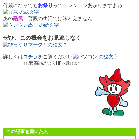
何歳になっても
お祭り
ってテンションあがりますよね
あの
熱気
…普段の生活では味わえません
ぜひ、この機会をお見逃しなく
詳しくは
コチラ
をご覧ください
↑↑
鹿沼観光だよりHPへ飛びます
この記事を書いた人