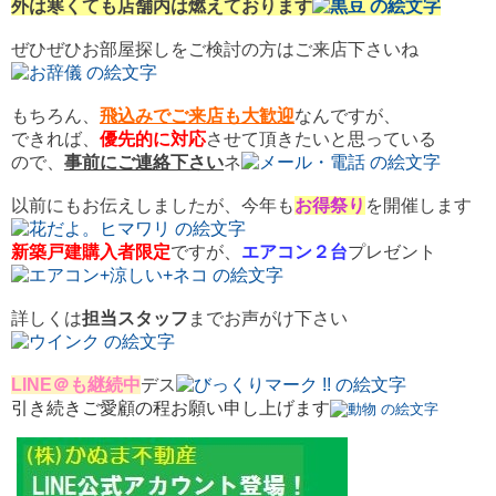
外は寒くても店舗内は燃えております
ぜひぜひお部屋探しをご検討の方はご来店下さいね
もちろん、
飛込みでご来店も大歓迎
なんですが、
できれば、
優先的に対応
させて頂きたいと思っている
ので、
事前にご連絡下さい
ネ
以前にもお伝えしましたが、今年も
お得祭り
を開催します
新築戸建購入者限定
ですが、
エアコン２台
プレゼント
詳しくは
担当スタッフ
までお声がけ下さい
LINE＠も継続中
デス
引き続きご愛顧の程お願い申し上げます