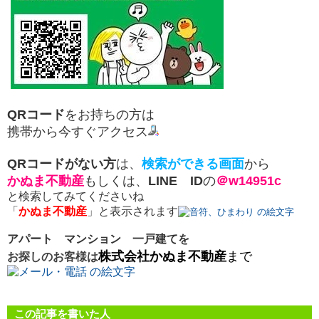
QRコード
をお持ちの方は
携帯から今すぐアクセス
QRコードがない方
は、
検索ができる画面
から
かぬま不動産
もしくは、
LINE ID
の
＠w14951c
と検索してみてくださいね
「
かぬま不動産
」と表示されます
アパート マンション 一戸建てを
株式会社かぬま不動産
まで
お探しのお客様は
この記事を書いた人