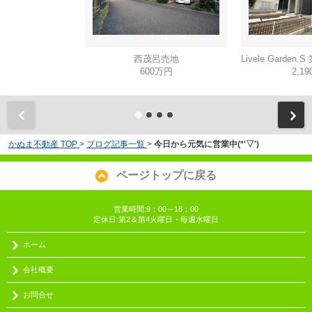
西茂呂売地
600万円
2,1
かぬま不動産 TOP
>
ブログ記事一覧
>
今日から元気に営業中(*'▽')
ページトップに戻る
営業時間:9：00～18：00
定休日:第2＆第4火曜日・毎週水曜日
ホーム
会社概要
お問合せ