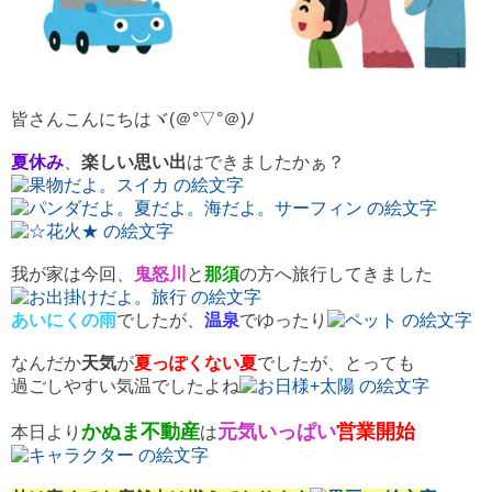
皆さんこんにちはヾ(＠°▽°＠)ﾉ
夏休み
、
楽しい思い出
はできましたかぁ？
我が家は今回、
鬼怒川
と
那須
の方へ旅行してきました
あいにくの雨
でしたが、
温泉
でゆったり
なんだか
天気
が
夏っぽくない夏
でしたが、とっても
過ごしやすい気温でしたよね
かぬま不動産
元気いっぱい
営業開始
本日より
は