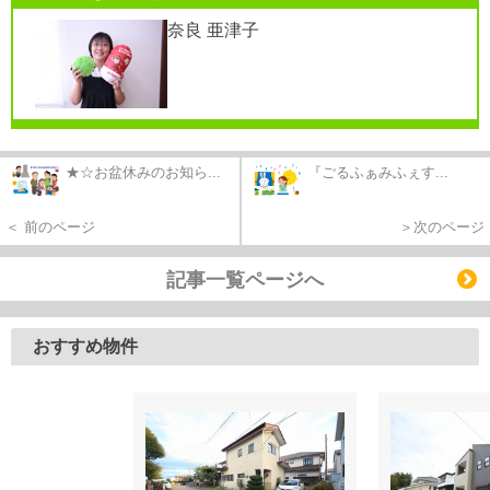
奈良 亜津子
★☆お盆休みのお知ら...
『ごるふぁみふぇす...
＜ 前のページ
＞次のページ
記事一覧ページへ
おすすめ物件