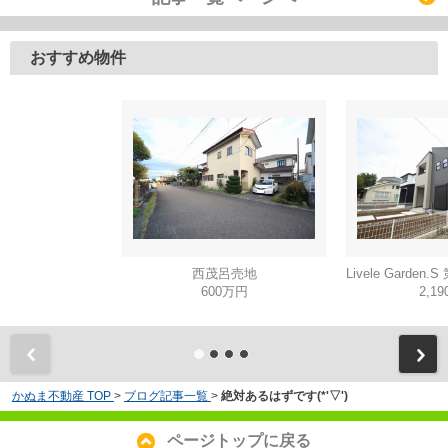
おすすめ物件
西茂呂売地
600万円
2,1
かぬま不動産 TOP
>
ブログ記事一覧
>
絶対あるはずです(*'▽')
ページトップに戻る