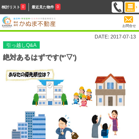
0
0
検討リスト
最近見た物件
お問合せ
DATE: 2017-07-13
引っ越しQ&A
絶対あるはずです(*'▽')