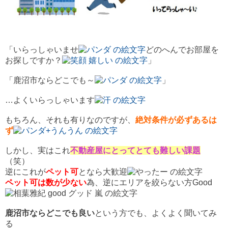
「いらっしゃいませ
どのへんでお部屋を
お探しですか？
」
「鹿沼市ならどこでも～
」
…よくいらっしゃいます
もちろん、それも有りなのですが、
絶対条件が必ずあるは
ず
しかし、実はこれ
不動産屋にとってとても難しい課題
（笑）
逆にこれが
ペット可
となら大歓迎
ペット可
は数が少ない
為、逆にエリアを絞らない方Good
鹿沼市ならどこでも良い
という方でも、よくよく聞いてみ
る