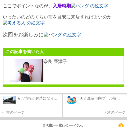
ここでポイントなのが、
入居時期
いったいのどのくらい前を目安に来店すればよいのか
次回をお楽しみに
この記事を書いた人
奈良 亜津子
★☆情報が解禁になり...
★☆鹿沼市内プール解...
＜ 前のページ
＞次のページ
記事一覧ページへ