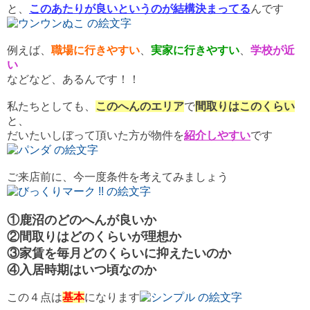
と、
このあたりが良いというのが結構決まってる
んです
例えば、
職場に行きやすい
、
実家に行きやすい
、
学校が近
い
などなど、あるんです！！
私たちとしても、
このへんのエリア
で
間取りはこのくらい
と、
だいたいしぼって頂いた方が物件を
紹介しやすい
です
ご来店前に、今一度条件を考えてみましょう
①鹿沼のどのへんが良いか
②間取りはどのくらいが理想か
③家賃を毎月どのくらいに抑えたいのか
④入居時期はいつ頃なのか
この４点は
基本
になります