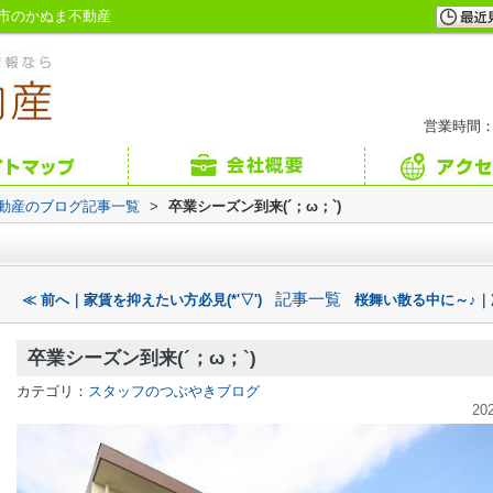
光市のかぬま不動産
営業時間：
不動産のブログ記事一覧
>
卒業シーズン到来(´；ω；`)
記事一覧
≪ 前へ｜家賃を抑えたい方必見(*'▽')
桜舞い散る中に～♪｜
卒業シーズン到来(´；ω；`)
カテゴリ：
スタッフのつぶやきブログ
20