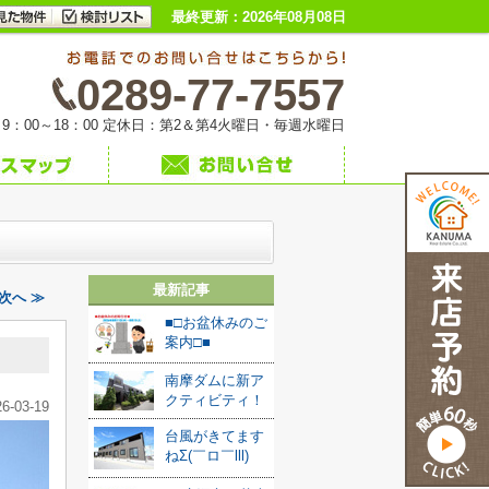
最終更新：2026年08月08日
0289-77-7557
9：00～18：00 定休日：第2＆第4火曜日・毎週水曜日
最新記事
次へ ≫
■□お盆休みのご
案内□■
南摩ダムに新ア
クティビティ！
26-03-19
台風がきてます
ねΣ(￣ロ￣lll)