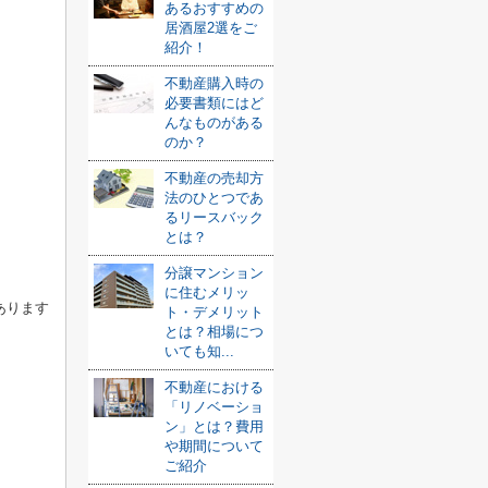
あるおすすめの
居酒屋2選をご
紹介！
不動産購入時の
必要書類にはど
んなものがある
のか？
不動産の売却方
法のひとつであ
るリースバック
とは？
分譲マンション
に住むメリッ
あります
ト・デメリット
とは？相場につ
いても知...
不動産における
「リノベーショ
ン」とは？費用
や期間について
ご紹介