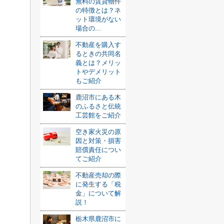
無料の賃貸物件
の特徴とは？ネ
ット環境がない
場合の...
不動産を購入す
るときの共同名
義とは？メリッ
トやデメリット
もご紹介
鹿沼市にある木
のふるさと伝統
工芸館をご紹介
空き家火災の原
因と対策・損害
賠償責任につい
てご紹介
不動産売却の際
に発生する「税
金」について解
説！
栃木県鹿沼市に