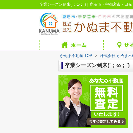
卒業シーズン到来(´；ω；`)｜鹿沼市・宇都宮市・日
かぬま不動産 TOP
>
株式会社 かぬま
卒業シーズン到来(´；ω；`)