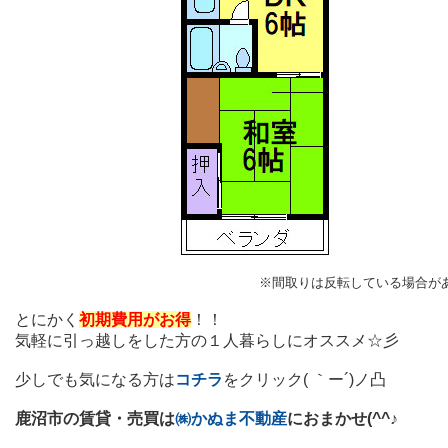
※間取りは反転している場合が
とにかく
初期費用がお得
！！
気軽に引っ越しをした方の１人暮らしにオススメ☆彡
少しでも気になる方は
コチラ
をクリック( ｀ー´)ノ凸
鹿沼市の賃貸・売買は
㈱かぬま不動産
におまかせ(^^♪