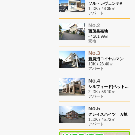
ソル・レヴェンテA
1LDK / 48.35㎡
アパート
No.2
西茂呂売地
- / 201.99㎡
売地
No.3
新鹿沼ロイヤルマンション
1DK / 23.40㎡
アパート
No.4
シルフィード(ペット飼育可）
2LDK / 56.10㎡
アパート
No.5
グレイスハイツ Ａ棟
1LDK / 45.72㎡
アパート