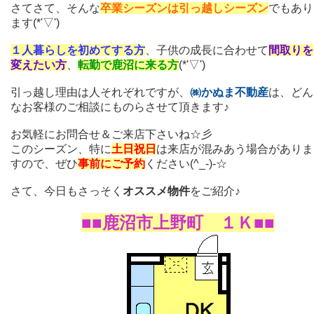
さてさて、そんな
卒業シーズンは引っ越しシーズン
でもあり
ます(*'▽')
１人暮らしを初めてする方
、子供の成長に合わせて
間取りを
変えたい方
、
転勤で鹿沼に来る方
(*'▽')
引っ越し理由は人それぞれですが、
㈱かぬま不動産
は、どん
なお客様のご相談にものらさせて頂きます♪
お気軽にお問合せ＆ご来店下さいね☆彡
このシーズン、特に
土日祝日
は来店が混みあう場合がありま
すので、ぜひ
事前にご予約
ください(^_-)-☆
さて、今日もさっそく
オススメ物件
をご紹介♪
■■鹿沼市上野町 １Ｋ■■