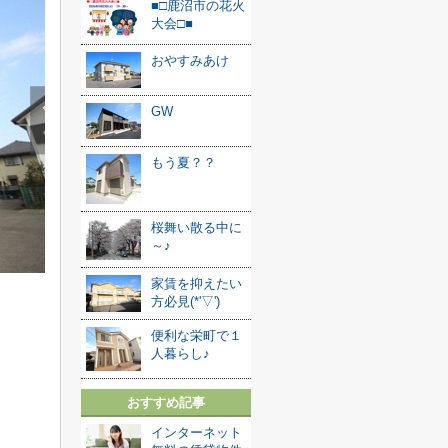
■□鹿沼市の花火
大会□■
おやすみあけ
GW
もう夏？？
桜舞い散る中に
～♪
家賃を抑えたい
方必見(*'▽')
便利な栄町で１
人暮らし♪
おすすめ記事
インターネット