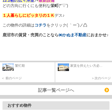
12.2帖の広々洋室
♪+
最新設備
どの方向に行くにも便利な
栄町
(*'▽')
１人暮らしにピッタリの１Ｋ
デス♪
この物件の詳細は
コチラ
をクリック( ｀ー´)ノ凸
鹿沼市の賃貸・売買のことなら
㈱かぬま不動産
におまかせ♪
繁忙期
家賃を抑えたい方必...
＜ 前のページ
＞次のページ
記事一覧ページへ
おすすめ物件