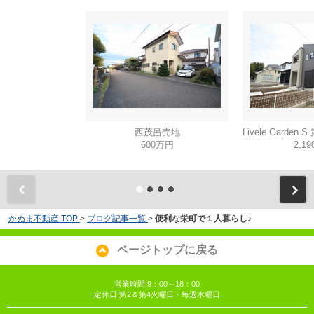
西茂呂売地
600万円
2,1
かぬま不動産 TOP
>
ブログ記事一覧
>
便利な栄町で１人暮らし♪
ページトップに戻る
営業時間:9：00～18：00
定休日:第2＆第4火曜日・毎週水曜日