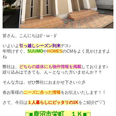
皆さん、こんにちは(/・ω・)/
いよいよ
引っ越しシーズン到来
デス♪
年明けすぐ、
SUUMO
や
HOMES
のCMをよく見かけますよ
ね
弊社は、
どちらの媒体にも物件情報を掲載
しております♪
絞り込みはできても、ん～となった方いませんか？？
そんな方は、ぜひ弊社におまかせ下さい☆彡
各お客様の
ニーズに合った情報
をお伝えいたします！！
さて、今日は
１人暮らしにピッタリの1K
をご紹介(*'▽')
□■鹿沼市栄町 １Ｋ■□