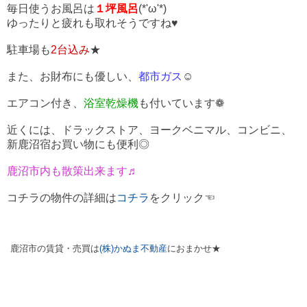
毎日使うお風呂は
１坪風呂
(*'ω'*)
ゆったりと疲れも取れそうですね♥
駐車場も
2台込み
★
また、お財布にも優しい、
都市ガス
☺
エアコン付き、
浴室乾燥機
も付いています❁
近くには、ドラックストア、ヨークベニマル、コンビニ、
新鹿沼宿お買い物にも便利◎
鹿沼市内も散策出来ます♬
コチラの物件の詳細は
コチラ
をクリック☜
鹿沼市の賃貸・売買は
(株)かぬま不動産
におまかせ★