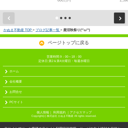
600万円
2,5
かぬま不動産 TOP
>
ブログ記事一覧
>
鹿沼秋祭り(*'ω'*)
ページトップに戻る
営業時間:9：00～18：00
定休日:第2＆第4火曜日・毎週水曜日
ホーム
会社概要
お問合せ
PCサイト
個人情報
｜
利用規約
｜
アクセスマップ
Copyright(c) 株式会社 かぬま不動産 All rights reserved.