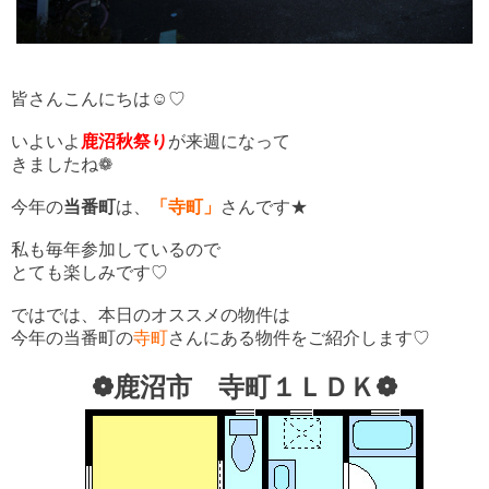
皆さんこんにちは☺♡
いよいよ
鹿沼秋祭り
が来週になって
きましたね❁
今年の
当番町
は、
「寺町」
さんです★
私も毎年参加しているので
とても楽しみです♡
ではでは、本日のオススメの物件は
今年の当番町の
寺町
さんにある物件をご紹介します♡
❁鹿沼市 寺町１ＬＤＫ❁