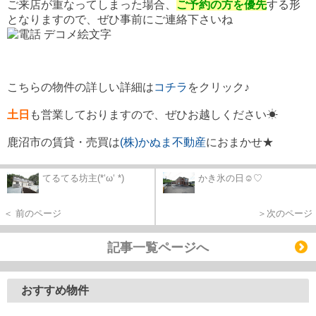
ご来店が重なってしまった場合、
ご予約の方を優先
する形
となりますので、ぜひ事前にご連絡下さいね
こちらの物件の詳しい詳細は
コチラ
をクリック♪
土日
も営業
しておりますので、ぜひお越しください☀
鹿沼市の賃貸・売買は
(株)かぬま不動産
におまかせ★
てるてる坊主(*‘ω‘ *)
かき氷の日☺♡
＜ 前のページ
＞次のページ
記事一覧ページへ
おすすめ物件