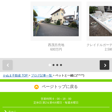
西茂呂売地
600万円
2,5
かぬま不動産 TOP
>
ブログ記事一覧
>
ペットと一緒に(*^^*)
ページトップに戻る
営業時間:9：00～18：00
定休日:第2＆第4火曜日・毎週水曜日
ホーム