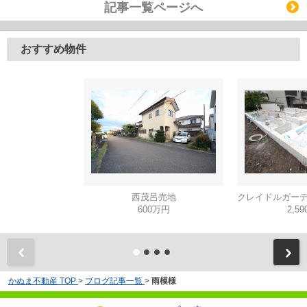
記事一覧ページへ
おすすめ物件
西茂呂売地
600万円
2,5
かぬま不動産 TOP
>
ブログ記事一覧
>
雨模様