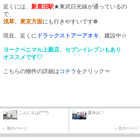
近くには、
新鹿沼駅
★東武日光線が通っているの
で、
浅草、東京方面
にも行きやすいです❁
現在、近くに
ドラックストアーアオキ
、建設中☆
ヨークベニマル上殿店、セブンイレブンもあり
オススメです♡
こちらの物件の詳細は
コチラ
をクリック☜
こんにちは(*^^*)
夏休み♡
＜ 前のページ
＞次のページ