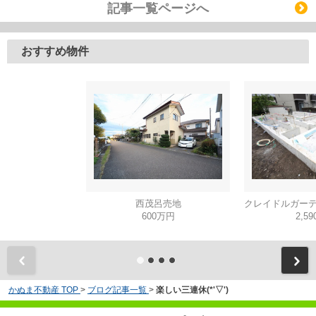
記事一覧ページへ
おすすめ物件
西茂呂売地
600万円
2,5
かぬま不動産 TOP
>
ブログ記事一覧
>
楽しい三連休(*'▽')