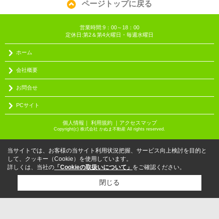
ページトップに戻る
営業時間:9：00～18：00
定休日:第2＆第4火曜日・毎週水曜日
ホーム
会社概要
お問合せ
PCサイト
個人情報
｜
利用規約
｜
アクセスマップ
Copyright(c) 株式会社 かぬま不動産 All rights reserved.
当サイトでは、お客様の当サイト利用状況把握、サービス向上検討を目的と
して、クッキー（Cookie）を使用しています。
詳しくは、当社の
「Cookieの取扱いについて」
をご確認ください。
閉じる