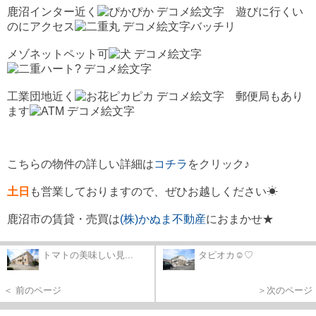
鹿沼インター近く
遊びに行くい
のにアクセス
バッチリ
メゾネットペット可
工業団地近く
郵便局もあり
ます
こちらの物件の詳しい詳細は
コチラ
をクリック♪
土日
も営業
しておりますので、ぜひお越しください☀
鹿沼市の賃貸・売買は
(株)かぬま不動産
におまかせ★
トマトの美味しい見...
タピオカ☺♡
＜ 前のページ
＞次のページ