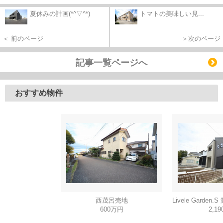
夏休みの計画(*^▽^*)
トマトの美味しい見...
＜ 前のページ
＞次のページ
記事一覧ページへ
おすすめ物件
西茂呂売地
600万円
2,1