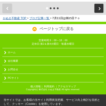
かぬま不動産 TOP
>
ブログ記事一覧
>
7月11日は何の日？☺
ページトップに戻る
営業時間:9：00～18：00
定休日:第2＆第4火曜日・毎週水曜日
ホーム
会社概要
お問合せ
PCサイト
個人情報
｜
利用規約
｜
アクセスマップ
Copyright(c) 株式会社 かぬま不動産 All rights reserved.
当サイトでは、お客様の当サイト利用状況把握、サービス向上検討を目的と
して、クッキー（Cookie）を使用しています。