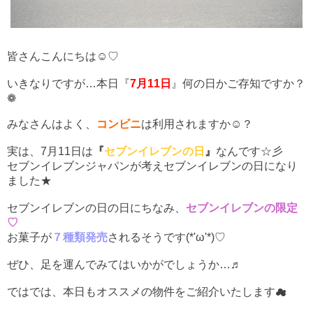
皆さんこんにちは☺♡
いきなりですが…本日『
7月11日
』何の日かご存知ですか？
❁
みなさんはよく、
コンビニ
は利用されますか☺？
実は、7月11日は
『
セブンイレブンの日
』
なんです☆彡
セブンイレブンジャパンが考えセブンイレブンの日になり
ました★
セブンイレブンの日の日にちなみ、
セブンイレブンの限定
♡
お菓子が
７種類発売
されるそうです(*'ω'*)♡
ぜひ、足を運んでみてはいかがでしょうか…♬
ではでは、本日もオススメの物件をご紹介いたします☁