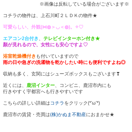
※画像は反転している場合がございます※
コチラの物件は、上石川町２ＬＤＫの物件★
可愛らしい、外観(⋈◍＞◡＜◍)。✧♡
エアコン2台付き
、
テレビインターホン付き★
顏が見れるので、女性にも安心ですよ♡
浴室乾燥機付き
も付いていますので
雨の日や急ぎの洗濯物を乾かしたい時にも便利ですよね◎
収納も多く、玄関にはシューズボックスもございます❣
近くには、
鹿沼インター
、コンビニ、鹿沼市内にも
行きやすく宇都宮へも行きやすいです
こちらの詳しい詳細は
コチラ
をクリック(*'ω'*)
鹿沼市の賃貸・売買は
(株)かぬま不動産
におまかせ★