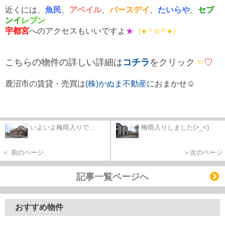
近くには、
魚民
、
アベイル
、
バースデイ
、
たいらや
、
セブ
ンイ
レブン
宇都宮
へのアクセスもいいですよ
★
（●＾o＾●）
こちらの物件の詳しい詳細は
コチラ
を
クリック
☜
♡
鹿沼市の賃貸・売買は
(株)かぬま不動産
におまかせ☺
いよいよ梅雨入りで...
梅雨入りしました(>_<)
＜ 前のページ
＞次のページ
記事一覧ページへ
おすすめ物件