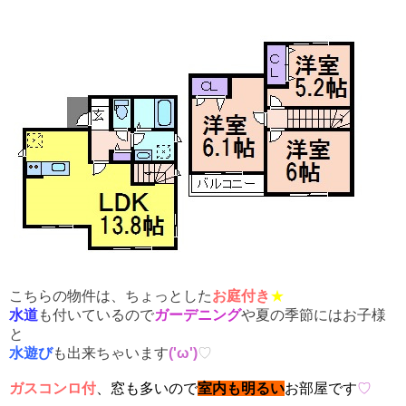
こちらの物件は、ちょっとした
お庭付き
★
水道
も付いているので
ガーデニング
や夏の季節にはお子様
と
水遊び
も出来ちゃいます
('ω')
♡
ガスコンロ付
、窓も多いので
室内も明るい
お部屋です
♡