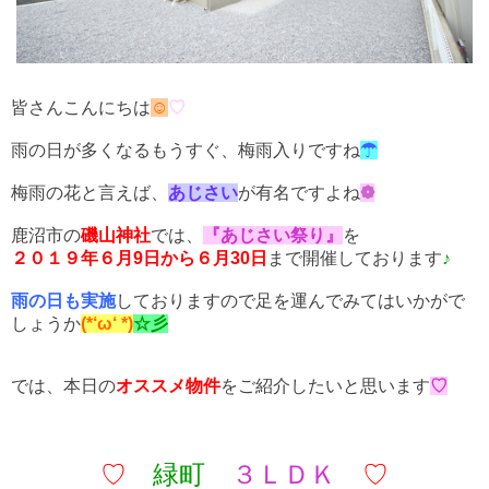
皆さんこんにちは
☺
♡
雨の日が多くなるもうすぐ、梅雨入りですね
☂
梅雨の花と言えば、
あじさい
が有名ですよね
❁
鹿沼市の
磯山神社
では、
『あじさい祭り』
を
２０１９年６月9日から６月30日
まで開催しております
♪
雨の日も実施
しておりますので足を運んでみてはいかがで
しょうか
(*‘ω‘ *)
☆彡
では、本日の
オススメ物件
をご紹介したいと思います
♡
♡
緑町
３ＬＤＫ
♡