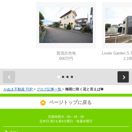
西茂呂売地
600万円
2,1
かぬま不動産 TOP
>
ブログ記事一覧
>
梅雨に咲く花と言えば❁
ページトップに戻る
営業時間:9：00～18：00
定休日:第2＆第4火曜日・毎週水曜日
ホーム