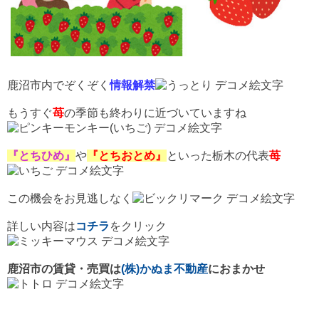
鹿沼市内でぞくぞく
情報解禁
もうすぐ
苺
の季節も終わりに近づいていますね
『とちひめ』
や
『とちおとめ』
といった栃木の代表
苺
この機会をお見逃しなく
詳しい内容は
コチラ
をクリック
鹿沼市の賃貸・売買は
(株)かぬま不動産
におまかせ