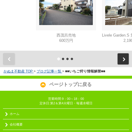
西茂呂売地
600万円
2,1
かぬま不動産 TOP
>
ブログ記事一覧
>
■■いちご狩り情報解禁■■
ページトップに戻る
営業時間:9：00～18：00
定休日:第2＆第4火曜日・毎週水曜日
ホーム
会社概要