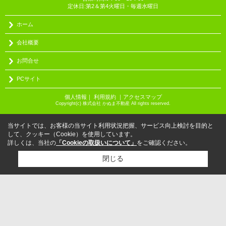
定休日:第2＆第4火曜日・毎週水曜日
ホーム
会社概要
お問合せ
PCサイト
個人情報
｜
利用規約
｜
アクセスマップ
Copyright(c) 株式会社 かぬま不動産 All rights reserved.
当サイトでは、お客様の当サイト利用状況把握、サービス向上検討を目的と
して、クッキー（Cookie）を使用しています。
詳しくは、当社の
「Cookieの取扱いについて」
をご確認ください。
閉じる