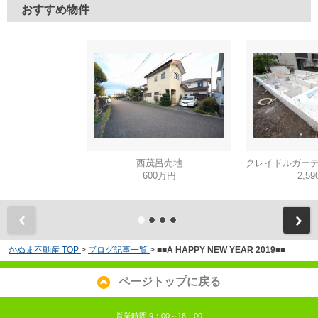
おすすめ物件
西茂呂売地
600万円
2,5
かぬま不動産 TOP
>
ブログ記事一覧
>
■■A HAPPY NEW YEAR 2019■■
ページトップに戻る
営業時間:9：00～18：00