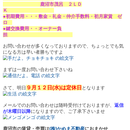
鹿沼市茂呂 ２ＬＤ
Ｋ
●初期費用・・・敷金・礼金・仲介手数料・初月家賃 ゼ
ロ
●鍵交換費用・・オーナー負
担
お問い合わせが多くなっておりますので、ちょっとでも気
になる方は早い者勝ちですよ
まずは一度お問い合わせ下さいね
９月１２日(水)は定休日
さて、明日
となります
メールでのお問い合わせは随時受付けておりますが、
返信
が木曜日以降
になりますので、ご了承下さいませ
鹿沼市の賃貸・売買は
(株)かぬま不動産
におまかせ