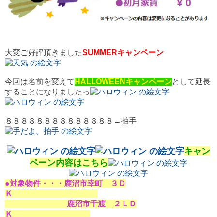
大変ご好評頂きました
SUMMERキャンペーン
今回は名前を変えて
HALLOWEENキャンペーン
として延長
することになりましたっ
８８８８８８８８８８８８８８←拍手
キャン
ペーン内容はこちら
●対象物件・・・鹿沼市幸町 ３Ｄ
Ｋ
鹿沼市千渡 ２ＬＤ
Ｋ