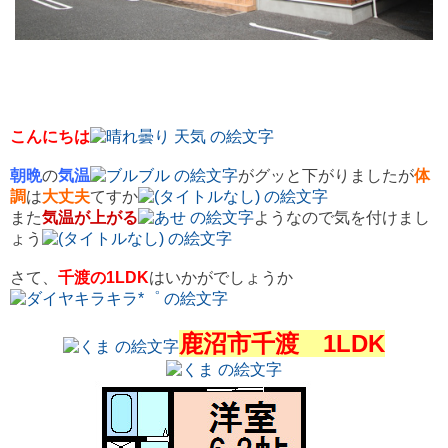
こんにちは
朝晩
の
気温
がグッと下がりましたが
体
調
は
大丈夫
てすか
また
気温が上がる
ようなので気を付けまし
ょう
さて、
千渡の1LDK
はいかがでしょうか
鹿沼市千渡 1LDK