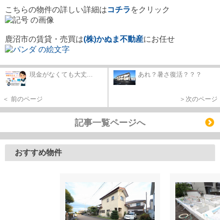
こちらの物件の詳しい詳細は
コチラ
をクリック
鹿沼市の賃貸・売買は
(株)かぬま不動産
にお任せ
現金がなくても大丈...
あれ？暑さ復活？？？
＜ 前のページ
＞次のページ
記事一覧ページへ
おすすめ物件