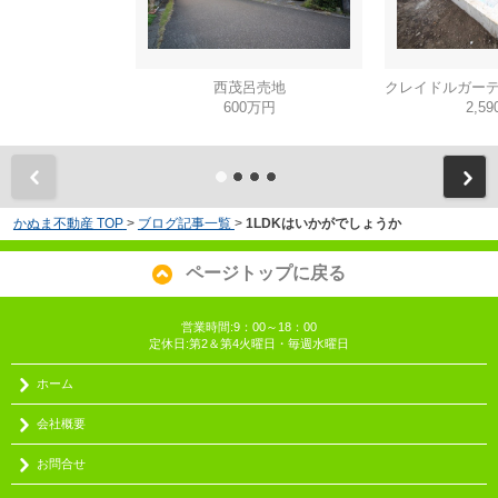
西茂呂売地
600万円
2,5
かぬま不動産 TOP
>
ブログ記事一覧
>
1LDKはいかがでしょうか
ページトップに戻る
営業時間:9：00～18：00
定休日:第2＆第4火曜日・毎週水曜日
ホーム
会社概要
お問合せ