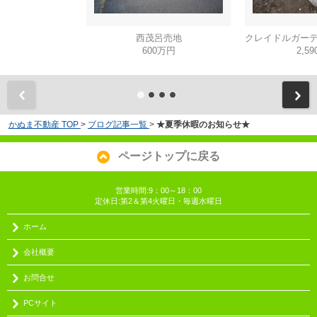
西茂呂売地
600万円
2,5
かぬま不動産 TOP
>
ブログ記事一覧
>
★夏季休暇のお知らせ★
ページトップに戻る
営業時間:9：00～18：00
定休日:第2＆第4火曜日・毎週水曜日
ホーム
会社概要
お問合せ
PCサイト