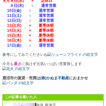
８月８日(水) × 定休日
９日(木) ○ 通常営業
10日(金) ○ 通常営業
11日(土) ○ 通常営業
12
日(日) ○ 通常営業
13
日
(月) × 夏季休暇
14
日
(火) × 夏季休暇
15
日
(水) × 夏季休暇
16
日
(木) × 夏季休暇
17
日
(金) ○ 通常営業
参考にしてみてくださいね
今月も
暑さ
に負けず元気いっぱい営業致します
鹿沼市の賃貸・売買は
(株)かぬま不動産
におまかせ
この記事を書いた人
奈良 亜津子