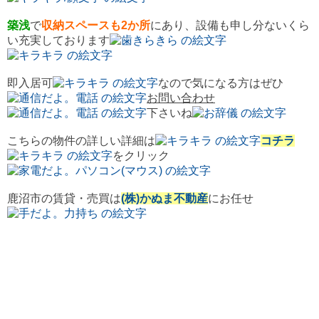
築浅
で
収納スペースも2か所
にあり、設備も申し分ないくら
い充実しております
即入居可
なので気になる方はぜひ
お問い合わせ
下さいね
こちらの物件の詳しい詳細は
コチラ
をクリック
鹿沼市の賃貸・売買は
(株)かぬま不動産
にお任せ