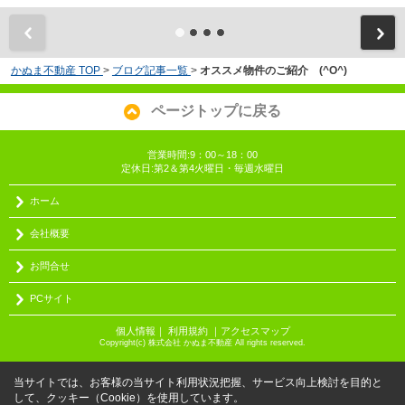
かぬま不動産 TOP
>
ブログ記事一覧
>
オススメ物件のご紹介 (^O^)
ページトップに戻る
営業時間:9：00～18：00
定休日:第2＆第4火曜日・毎週水曜日
ホーム
会社概要
お問合せ
PCサイト
個人情報
｜
利用規約
｜
アクセスマップ
Copyright(c) 株式会社 かぬま不動産 All rights reserved.
当サイトでは、お客様の当サイト利用状況把握、サービス向上検討を目的と
して、クッキー（Cookie）を使用しています。