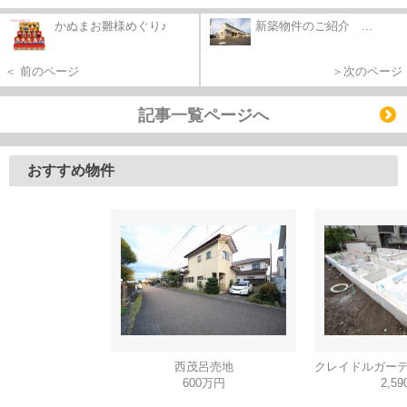
かぬまお雛様めぐり♪
新築物件のご紹介 ...
＜ 前のページ
＞次のページ
記事一覧ページへ
おすすめ物件
西茂呂売地
600万円
2,5