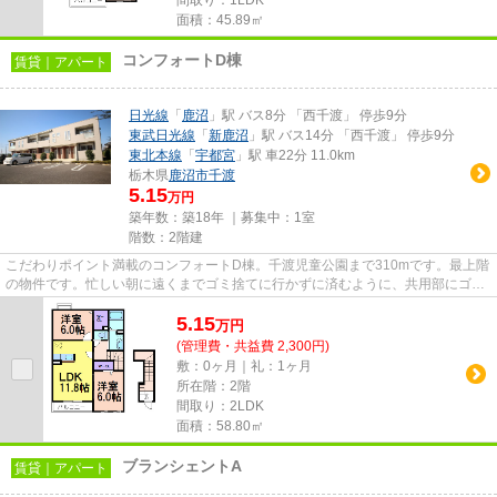
面積：45.89㎡
コンフォートD棟
賃貸｜アパート
日光線
「
鹿沼
」駅 バス8分 「西千渡」 停歩9分
東武日光線
「
新鹿沼
」駅 バス14分 「西千渡」 停歩9分
東北本線
「
宇都宮
」駅 車22分 11.0km
栃木県
鹿沼市
千渡
5.15
万円
築年数：築18年 ｜募集中：
1室
階数：2階建
こだわりポイント満載のコンフォートD棟。千渡児童公園まで310mです。最上階
の物件です。忙しい朝に遠くまでゴミ捨てに行かずに済むように、共用部にゴミ
置き場が付いています。ご来店...
5.15
万
円
(管理費・共益費 2,300円)
敷：0ヶ月｜礼：1ヶ月
所在階：2階
間取り：2LDK
面積：58.80㎡
ブランシェントA
賃貸｜アパート