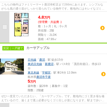
こちらの物件はファミリーマート鹿沼幸町店まで266mにあります。シンプルな
がらも風の通り道がしっかり造られている物件です。敷地内にはキレイなゴミ捨
て場も設けられています。使い...
4.8
万
円
(管理費・共益費 -)
敷：1ヶ月｜礼：0ヶ月
所在階：2階
間取り：2LDK
面積：47.99㎡
カーサアップル
賃貸｜一戸建て
日光線
「
鹿沼
」駅 徒歩15分
東武日光線
「
新鹿沼
」駅 バス8分 「茂呂街道口」 停歩13
分
東北本線
「
宇都宮
」駅 車24分 12.0km
栃木県
鹿沼市
千渡
5
万円
築年数：築26年 ｜募集中：
1室
階数：2階建
ぜひ一度見ていただきたい、「カーサアップル」です。敷地内にゴミ置き場を備
えているので、遠くまで運ぶ必要がなくゴミ出しが楽になります。駅まで歩いて
15分ほどの、魅力的な立地の...