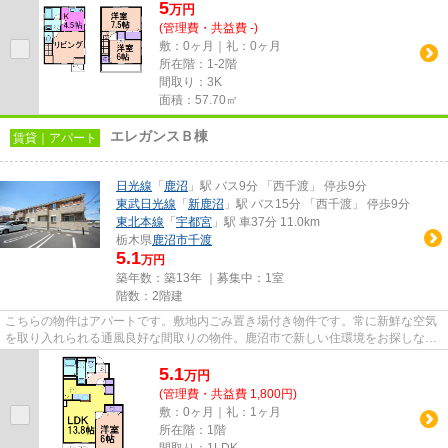
5
万
円
(管理費・共益費 -)
敷：0ヶ月｜礼：0ヶ月
所在階：1-2階
間取り：3K
面積：57.70㎡
エレガンスＢ棟
賃貸｜アパート
日光線
「
鹿沼
」駅 バス9分 「西千渡」 停歩9分
東武日光線
「
新鹿沼
」駅 バス15分 「西千渡」 停歩9分
東北本線
「
宇都宮
」駅 車37分 11.0km
栃木県
鹿沼市
千渡
5.1
万円
築年数：築13年 ｜募集中：
1室
階数：2階建
こちらの物件はアパートです。敷地内ごみ置き場付き物件です。常に新鮮な空気
を取り入れられる通風良好な間取りの物件。鹿沼市で新しい住環境をお探しな
ら、日光線鹿沼駅近くでお求め...
5.1
万
円
(管理費・共益費 1,800円)
敷：0ヶ月｜礼：1ヶ月
所在階：1階
間取り：1LDK