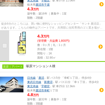
東北本線
「
宇都宮
」駅 車37分 11.0km
栃木県
鹿沼市
千渡
4.3
万円
築年数：築16年 ｜募集中：
1室
階数：2階建
徒歩6分のところには、買い物に便利なショッピングセンター「サンキ 鹿沼店」
があります。こちらの物件はアパートです。共用部に住民専用のゴミ置き場があ
るので、面倒なゴミ出しも楽...
4.3
万
円
(管理費・共益費 1,800円)
敷：0ヶ月｜礼：1ヶ月
所在階：1階
間取り：1K
面積：32.90㎡
塚原マンションＡ棟
賃貸｜アパート
日光線
「
鹿沼
」駅 バス5分 「幸町１丁目」 停歩4分
東武日光線
「
新鹿沼
」駅 バス11分 「幸１丁目」 停歩4分
東北本線
「
宇都宮
」駅 車25分 12.3km
栃木県
鹿沼市
幸町
１丁目
4.8
万円
築年数：築32年 ｜募集中：
1室
階数：3階建