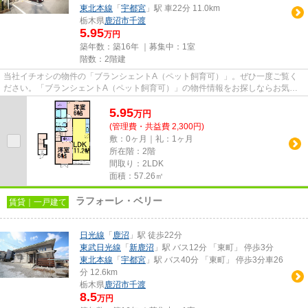
東北本線
「
宇都宮
」駅 車22分 11.0km
栃木県
鹿沼市
千渡
5.95
万円
築年数：築16年 ｜募集中：
1室
階数：2階建
当社イチオシの物件の「ブランシェントA（ペット飼育可）」。ぜひ一度ご覧く
ださい。「ブランシェントA（ペット飼育可）」の物件情報をお探しならお気軽
にお問い合わせ下さい。こちら...
5.95
万
円
(管理費・共益費 2,300円)
敷：0ヶ月｜礼：1ヶ月
所在階：2階
間取り：2LDK
面積：57.26㎡
ラフォーレ・ベリー
賃貸｜一戸建て
日光線
「
鹿沼
」駅 徒歩22分
東武日光線
「
新鹿沼
」駅 バス12分 「東町」 停歩3分
東北本線
「
宇都宮
」駅 バス40分 「東町」 停歩3分車26
分 12.6km
栃木県
鹿沼市
千渡
8.5
万円