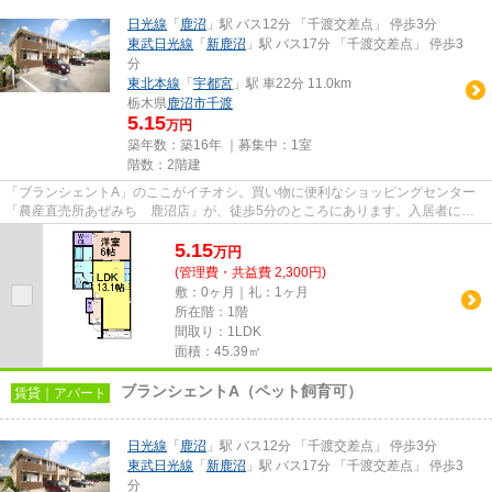
日光線
「
鹿沼
」駅 バス12分 「千渡交差点」 停歩3分
東武日光線
「
新鹿沼
」駅 バス17分 「千渡交差点」 停歩3
分
東北本線
「
宇都宮
」駅 車22分 11.0km
栃木県
鹿沼市
千渡
5.15
万円
築年数：築16年 ｜募集中：
1室
階数：2階建
「ブランシェントA」のここがイチオシ。買い物に便利なショッピングセンター
「農産直売所あぜみち 鹿沼店」が、徒歩5分のところにあります。入居者にと
っても扱いやすい敷地内ごみ置...
5.15
万
円
(管理費・共益費 2,300円)
敷：0ヶ月｜礼：1ヶ月
所在階：1階
間取り：1LDK
面積：45.39㎡
ブランシェントA（ペット飼育可）
賃貸｜アパート
日光線
「
鹿沼
」駅 バス12分 「千渡交差点」 停歩3分
東武日光線
「
新鹿沼
」駅 バス17分 「千渡交差点」 停歩3
分