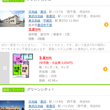
日光線
「
鹿沼
」駅 バス7分 「西千渡」 停歩4分
東武日光線
「
新鹿沼
」駅 バス13分 「西千渡」 停歩4分
東北本線
「
宇都宮
」駅 車22分 11.0km
栃木県
鹿沼市
千渡
3.8
万円
築年数：築32年 ｜募集中：
1室
階数：2階建
ぜひ一度見ていただきたい、「アレストカネコ」です。歩いて徒歩7分の場所に
マツモトキヨシ千渡店もあります。通風システムが整った換気がしやすい物件で
す。最上階の物件です。かぬま...
3.8
万
円
(管理費・共益費 3,000円)
敷：0ヶ月｜礼：0ヶ月
所在階：2階
間取り：2DK
面積：42.96㎡
グリーンシティⅠ
賃貸｜アパート
日光線
「
鹿沼
」駅 バス9分 「西千渡」 停歩9分
東武日光線
「
新鹿沼
」駅 バス15分 「西千渡」 停歩9分