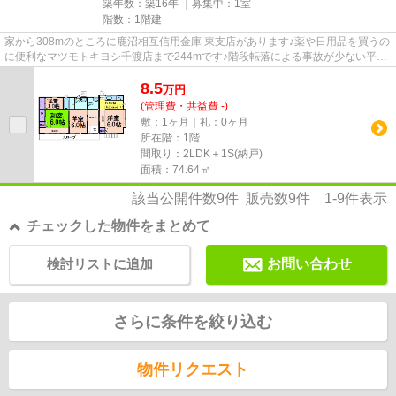
築年数：築16年 ｜募集中：
1室
階数：1階建
家から308mのところに鹿沼相互信用金庫 東支店があります♪薬や日用品を買うの
に便利なマツモトキヨシ千渡店まで244mです♪階段転落による事故が少ない平屋
設計の物件になります♪こちら...
8.5
万
円
(管理費・共益費 -)
敷：1ヶ月｜礼：0ヶ月
所在階：1階
間取り：2LDK＋1S(納戸)
面積：74.64㎡
該当公開件数
9
件 販売数
9
件
1-9
件表示
チェックした物件をまとめて
検討リストに追加
お問い合わせ
さらに条件を絞り込む
物件リクエスト