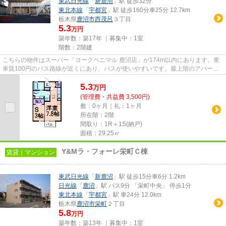
東武日光線
「
新鹿沼
」駅 徒歩32分
東北本線
「
宇都宮
」駅 徒歩160分車25分 12.7km
栃木県
鹿沼市
西茂呂
３丁目
5.3
万円
築年数：築17年 ｜募集中：
1室
階数：2階建
こちらの物件はスーパー「ヨークベニマル 鹿沼店」が174m以内にあります。乗
車賃100円のバス路線が近くにあり、バスが使いやすいです。最上階のアパート
です。こちらの物件はアパート...
5.3
万
円
(管理費・共益費 3,500円)
敷：0ヶ月｜礼：1ヶ月
所在階：2階
間取り：1R＋1S(納戸)
面積：29.25㎡
Y&Mラ・フォーレ栄町Ｃ棟
賃貸｜マンション
東武日光線
「
新鹿沼
」駅 徒歩15分車6分 1.2km
日光線
「
鹿沼
」駅 バス9分 「栄町中央」 停歩1分
東北本線
「
宇都宮
」駅 車24分 12.0km
栃木県
鹿沼市
栄町
２丁目
5.8
万円
築年数：築13年 ｜募集中：
1室