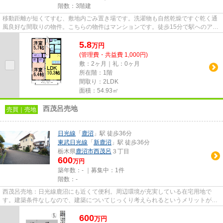
階数：3階建
移動距離が短くてすむ、敷地内ごみ置き場です。洗濯物も自然乾燥ですぐ乾く通
風良好な間取りの物件。こちらの物件はマンションです。徒歩15分で駅へのアク
セスが可能な物件です。お探...
5.8
万
円
(管理費・共益費 1,000円)
敷：2ヶ月｜礼：0ヶ月
所在階：1階
間取り：2LDK
面積：54.93㎡
西茂呂売地
売買｜売地
日光線
「
鹿沼
」駅 徒歩36分
東武日光線
「
新鹿沼
」駅 徒歩36分
栃木県
鹿沼市
西茂呂
３丁目
600
万円
築年数：- ｜募集中：
1件
階数：-
西茂呂売地：日光線鹿沼にも近くて便利。周辺環境が充実している在宅用地で
す。建築条件なしなので、建築についてじっくり考えられるというメリットがあ
ります。こちらの土地は前面道...
600
万
円