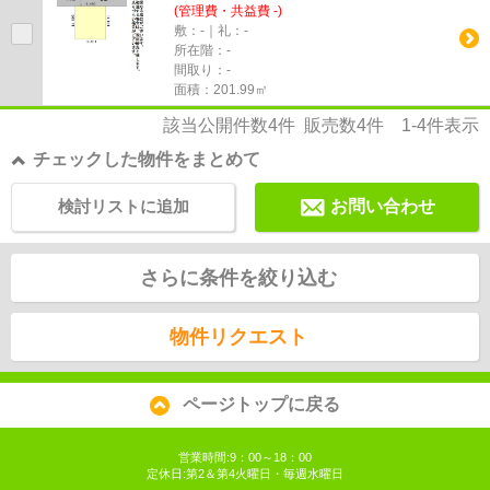
(管理費・共益費 -)
敷：-｜礼：-
所在階：-
間取り：-
面積：201.99㎡
該当公開件数
4
件 販売数
4
件
1-4
件表示
チェックした物件をまとめて
検討リストに追加
お問い合わせ
さらに条件を絞り込む
物件リクエスト
ページトップに戻る
営業時間:9：00～18：00
定休日:第2＆第4火曜日・毎週水曜日