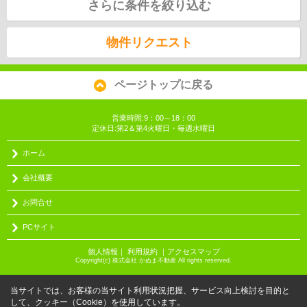
さらに条件を絞り込む
物件リクエスト
ページトップに戻る
営業時間:9：00～18：00
定休日:第2＆第4火曜日・毎週水曜日
ホーム
会社概要
お問合せ
PCサイト
個人情報
｜
利用規約
｜
アクセスマップ
Copyright(c) 株式会社 かぬま不動産 All rights reserved.
当サイトでは、お客様の当サイト利用状況把握、サービス向上検討を目的と
して、クッキー（Cookie）を使用しています。