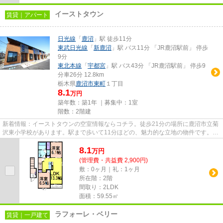
イーストタウン
賃貸｜アパート
日光線
「
鹿沼
」駅 徒歩11分
東武日光線
「
新鹿沼
」駅 バス11分 「JR鹿沼駅前」 停歩
9分
東北本線
「
宇都宮
」駅 バス43分 「JR鹿沼駅前」 停歩9
分車26分 12.8km
栃木県
鹿沼市
東町
１丁目
8.1
万円
築年数：築1年 ｜募集中：
1室
階数：2階建
新着情報：イーストタウンの空室情報ならコチラ。徒歩21分の場所に鹿沼市立菊
沢東小学校があります。駅まで歩いて11分ほどの、魅力的な立地の物件です。築
浅で、設備もそろっている物...
8.1
万
円
(管理費・共益費 2,900円)
敷：0ヶ月｜礼：1ヶ月
所在階：2階
間取り：2LDK
面積：59.55㎡
ラフォーレ・ベリー
賃貸｜一戸建て