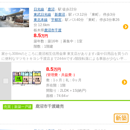
日光線
「
鹿沼
」駅 徒歩22分
東武日光線
「
新鹿沼
」駅 バス12分 「東町」 停歩3分
東北本線
「
宇都宮
」駅 バス40分 「東町」 停歩3分車26
分 12.6km
栃木県
鹿沼市
千渡
8.5
万円
築年数：築16年 ｜募集中：
1室
階数：1階建
家から308mのところに鹿沼相互信用金庫 東支店があります♪薬や日用品を買うの
に便利なマツモトキヨシ千渡店まで244mです♪階段転落による事故が少ない平屋
設計の物件になります♪こちら...
8.5
万
円
(管理費・共益費 -)
敷：1ヶ月｜礼：0ヶ月
所在階：1階
間取り：2LDK＋1S(納戸)
面積：74.64㎡
鹿沼市千渡建売
売買｜新築一戸建