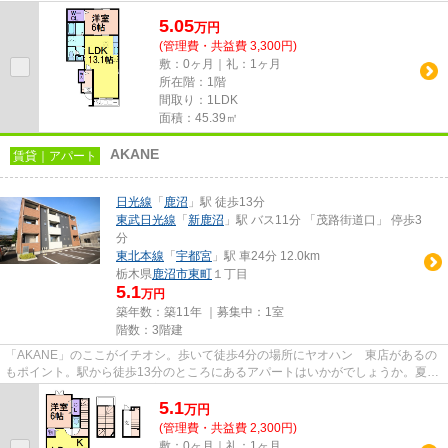
っても扱いやすい敷地内ごみ置...
5.05
万
円
(管理費・共益費 3,300円)
敷：0ヶ月｜礼：1ヶ月
所在階：1階
間取り：1LDK
面積：45.39㎡
AKANE
賃貸｜アパート
日光線
「
鹿沼
」駅 徒歩13分
東武日光線
「
新鹿沼
」駅 バス11分 「茂路街道口」 停歩3
分
東北本線
「
宇都宮
」駅 車24分 12.0km
栃木県
鹿沼市
東町
１丁目
5.1
万円
築年数：築11年 ｜募集中：
1室
階数：3階建
「AKANE」のここがイチオシ。歩いて徒歩4分の場所にヤオハン 東店があるの
もポイント。駅から徒歩13分のところにあるアパートはいかがでしょうか。夏場
は特に涼しい通風良好な環境の...
5.1
万
円
(管理費・共益費 2,300円)
敷：0ヶ月｜礼：1ヶ月