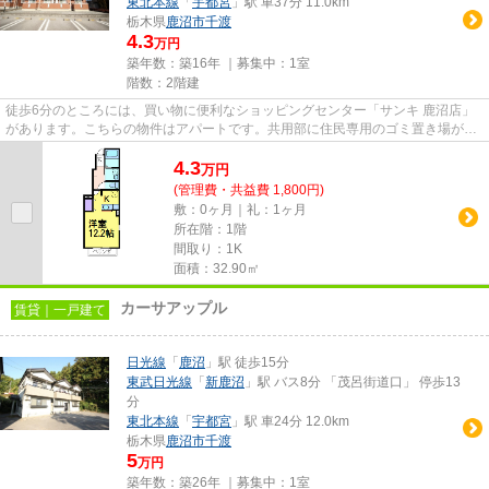
東北本線
「
宇都宮
」駅 車37分 11.0km
栃木県
鹿沼市
千渡
4.3
万円
築年数：築16年 ｜募集中：
1室
階数：2階建
徒歩6分のところには、買い物に便利なショッピングセンター「サンキ 鹿沼店」
があります。こちらの物件はアパートです。共用部に住民専用のゴミ置き場があ
るので、面倒なゴミ出しも楽...
4.3
万
円
(管理費・共益費 1,800円)
敷：0ヶ月｜礼：1ヶ月
所在階：1階
間取り：1K
面積：32.90㎡
カーサアップル
賃貸｜一戸建て
日光線
「
鹿沼
」駅 徒歩15分
東武日光線
「
新鹿沼
」駅 バス8分 「茂呂街道口」 停歩13
分
東北本線
「
宇都宮
」駅 車24分 12.0km
栃木県
鹿沼市
千渡
5
万円
築年数：築26年 ｜募集中：
1室