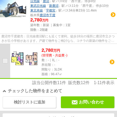
日光線
「
鹿沼
」駅 バス6分 「西千渡」 停歩9分
東武日光線
「
新鹿沼
」駅 バス11分 「西千渡」 停歩10分
東北本線
「
宇都宮
」駅 バス34分車23分 11.4km
栃木県
鹿沼市
千渡
2,780
万円
築年数：新築 ｜募集中：
1室
階数：2階建
鹿沼市千渡建売：日光線鹿沼駅にも近くて便利。徒歩18分の場所に鹿沼市立さつ
きが丘小学校があります。戸建て物件をご検討なら、コチラの新築の物件をご覧
ください。築年数が気になる...
2,780
万
円
(管理費・共益費 -)
敷：-｜礼：-
所在階：-
間取り：3LDK
面積：96.47㎡
該当公開件数
11
件 販売数
12
件
1-11
件表示
チェックした物件をまとめて
検討リストに追加
お問い合わせ