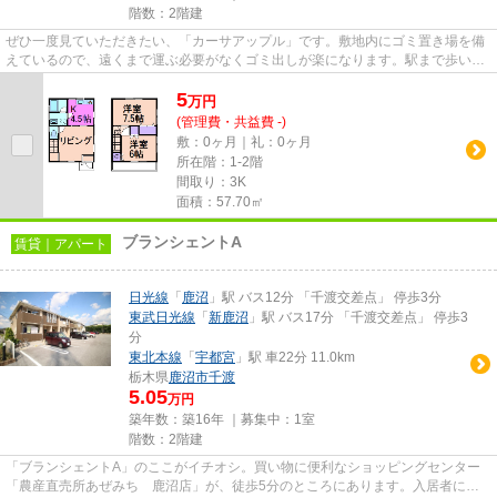
階数：2階建
ぜひ一度見ていただきたい、「カーサアップル」です。敷地内にゴミ置き場を備
えているので、遠くまで運ぶ必要がなくゴミ出しが楽になります。駅まで歩いて
15分ほどの、魅力的な立地の...
5
万
円
(管理費・共益費 -)
敷：0ヶ月｜礼：0ヶ月
所在階：1-2階
間取り：3K
面積：57.70㎡
ブランシェントA
賃貸｜アパート
日光線
「
鹿沼
」駅 バス12分 「千渡交差点」 停歩3分
東武日光線
「
新鹿沼
」駅 バス17分 「千渡交差点」 停歩3
分
東北本線
「
宇都宮
」駅 車22分 11.0km
栃木県
鹿沼市
千渡
5.05
万円
築年数：築16年 ｜募集中：
1室
階数：2階建
「ブランシェントA」のここがイチオシ。買い物に便利なショッピングセンター
「農産直売所あぜみち 鹿沼店」が、徒歩5分のところにあります。入居者にと