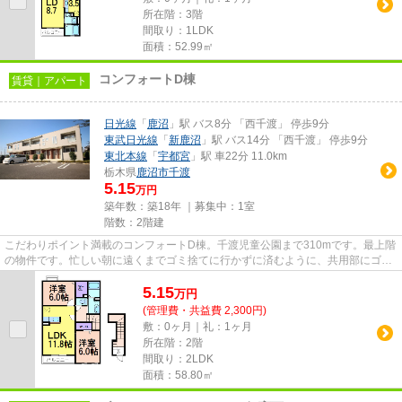
所在階：3階
間取り：1LDK
面積：52.99㎡
コンフォートD棟
賃貸｜アパート
日光線
「
鹿沼
」駅 バス8分 「西千渡」 停歩9分
東武日光線
「
新鹿沼
」駅 バス14分 「西千渡」 停歩9分
東北本線
「
宇都宮
」駅 車22分 11.0km
栃木県
鹿沼市
千渡
5.15
万円
築年数：築18年 ｜募集中：
1室
階数：2階建
こだわりポイント満載のコンフォートD棟。千渡児童公園まで310mです。最上階
の物件です。忙しい朝に遠くまでゴミ捨てに行かずに済むように、共用部にゴミ
置き場が付いています。ご来店...
5.15
万
円
(管理費・共益費 2,300円)
敷：0ヶ月｜礼：1ヶ月
所在階：2階
間取り：2LDK
面積：58.80㎡