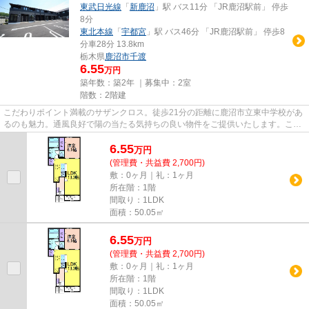
東武日光線
「
新鹿沼
」駅 バス11分 「JR鹿沼駅前」 停歩
8分
東北本線
「
宇都宮
」駅 バス46分 「JR鹿沼駅前」 停歩8
分車28分 13.8km
栃木県
鹿沼市
千渡
6.55
万円
築年数：築2年 ｜募集中：
2室
階数：2階建
こだわりポイント満載のサザンクロス。徒歩21分の距離に鹿沼市立東中学校があ
るのも魅力。通風良好で陽の当たる気持ちの良い物件をご提供いたします。こち
らの物件はアパートです。か...
6.55
万
円
(管理費・共益費 2,700円)
敷：0ヶ月｜礼：1ヶ月
所在階：1階
間取り：1LDK
面積：50.05㎡
6.55
万
円
(管理費・共益費 2,700円)
敷：0ヶ月｜礼：1ヶ月
所在階：1階
間取り：1LDK
面積：50.05㎡