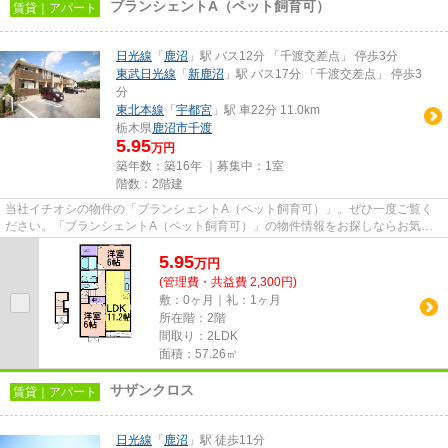
ブランシェントA（ペット飼育可）
賃貸｜アパート
日光線
「
鹿沼
」駅 バス12分 「千渡交差点」 停歩3分
東武日光線
「
新鹿沼
」駅 バス17分 「千渡交差点」 停歩3
分
東北本線
「
宇都宮
」駅 車22分 11.0km
栃木県
鹿沼市
千渡
5.95
万円
築年数：築16年 ｜募集中：
1室
階数：2階建
当社イチオシの物件の「ブランシェントA（ペット飼育可）」。ぜひ一度ご覧く
ださい。「ブランシェントA（ペット飼育可）」の物件情報をお探しならお気軽
にお問い合わせ下さい。こちら...
5.95
万
円
(管理費・共益費 2,300円)
敷：0ヶ月｜礼：1ヶ月
所在階：2階
間取り：2LDK
面積：57.26㎡
サザンクロス
賃貸｜アパート
日光線
「
鹿沼
」駅 徒歩11分