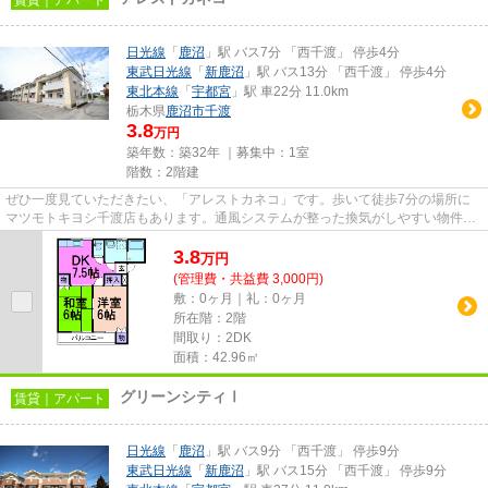
日光線
「
鹿沼
」駅 バス7分 「西千渡」 停歩4分
東武日光線
「
新鹿沼
」駅 バス13分 「西千渡」 停歩4分
東北本線
「
宇都宮
」駅 車22分 11.0km
栃木県
鹿沼市
千渡
3.8
万円
築年数：築32年 ｜募集中：
1室
階数：2階建
ぜひ一度見ていただきたい、「アレストカネコ」です。歩いて徒歩7分の場所に
マツモトキヨシ千渡店もあります。通風システムが整った換気がしやすい物件で
す。最上階の物件です。かぬま...
3.8
万
円
(管理費・共益費 3,000円)
敷：0ヶ月｜礼：0ヶ月
所在階：2階
間取り：2DK
面積：42.96㎡
グリーンシティⅠ
賃貸｜アパート
日光線
「
鹿沼
」駅 バス9分 「西千渡」 停歩9分
東武日光線
「
新鹿沼
」駅 バス15分 「西千渡」 停歩9分