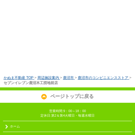
かぬま不動産 TOP
>
周辺施設案内
>
鹿沼市
>
鹿沼市のコンビニエンスストア
>
セブンイレブン鹿沼木工団地前店
ページトップに戻る
営業時間:9：00～18：00
定休日:第2＆第4火曜日・毎週水曜日
ホーム