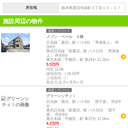
所在地
栃木県鹿沼市緑町３丁目１０－１７
施設周辺の物件
賃貸｜アパート
メゾン・ベール Ａ棟
日光線「鹿沼」駅 バス9分 「男体坂上」 停
歩6分
東武日光線「新鹿沼」駅 バス12分 「男体坂
上」 停歩6分
東北本線「宇都宮」駅 車24分 12.2km
5.5万円
間取:
1LDK
建物面積:
- / 16.02坪
土地面積:
- / -
敷金/礼金:
0ヶ月/0ヶ月
賃貸｜アパート
グリーンシティⅠ
日光線「鹿沼」駅 バス9分 「西千渡」 停歩9
分
東武日光線「新鹿沼」駅 バス15分 「西千
渡」 停歩9分
東北本線「宇都宮」駅 車37分 11.0km
4.3万円