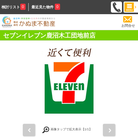
0
0
検討リスト
最近見た物件
お問合せ
セブンイレブン鹿沼木工団地前店
前
次
画像タップで拡大表示【
1
/1】