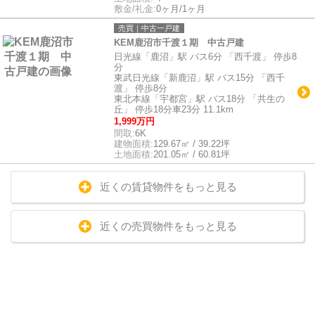
敷金/礼金:
0ヶ月/1ヶ月
売買｜中古一戸建
KEM鹿沼市千渡１期 中古戸建
日光線「鹿沼」駅 バス6分 「西千渡」 停歩8
分
東武日光線「新鹿沼」駅 バス15分 「西千
渡」 停歩8分
東北本線「宇都宮」駅 バス18分 「共生の
丘」 停歩18分車23分 11.1km
1,999万円
間取:
6K
建物面積:
129.67㎡ / 39.22坪
土地面積:
201.05㎡ / 60.81坪
近くの賃貸物件をもっと見る
近くの売買物件をもっと見る