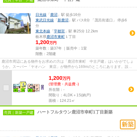
日光線
「
鹿沼
」駅 徒歩16分
東武日光線
「
新鹿沼
」駅 バス8分 「茂呂街道口」 停歩6
分
東北本線
「
宇都宮
」駅 車25分 12.2km
栃木県
鹿沼市
東町
１丁目
1,200
万円
築年数：築37年 ｜販売中：
1室
階数：2階建
鹿沼市周辺にある物件をお求めの方は「鹿沼市東町 中古戸建」はいかがでしょ
うか。スーパー「ヤオハン 東店」が物件から169mのところにあります。設備
や周辺環境が整っている中古戸...
1,200
万
円
(管理費・共益費 -)
所在階：-
間取り：4LDK＋1S(納戸)
面積：124.21㎡
ハートフルタウン鹿沼市幸町1丁目新築
売買｜新築一戸建