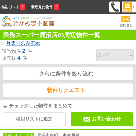
0
0
検討リスト
最近見た物件
お問合せ
業務スーパー鹿沼店の周辺物件一覧
募集中のみ表示
2
該当物件
件
4
販売数
件
さらに条件を絞り込む
物件リクエスト
チェックした物件をまとめて
検討リストに追加
お問い合わせ
鹿沼市東町 中古戸建
売買｜中古一戸建