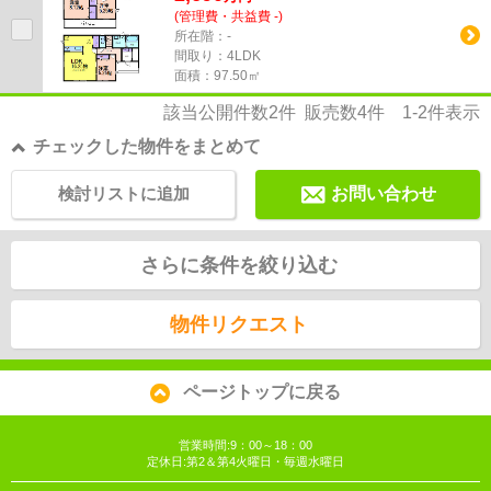
(管理費・共益費 -)
所在階：-
間取り：4LDK
面積：97.50㎡
該当公開件数
2
件 販売数
4
件
1-2
件表示
チェックした物件をまとめて
検討リストに追加
お問い合わせ
さらに条件を絞り込む
物件リクエスト
ページトップに戻る
営業時間:9：00～18：00
定休日:第2＆第4火曜日・毎週水曜日