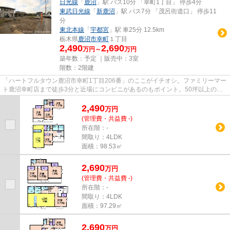
日光線
「
鹿沼
」駅 バス10分 「幸町1丁目」 停歩4分
東武日光線
「
新鹿沼
」駅 バス7分 「茂呂街道口」 停歩11
分
東北本線
「
宇都宮
」駅 車25分 12.5km
栃木県
鹿沼市
幸町
１丁目
2,490
2,690
万円～
万円
築年数：予定 ｜販売中：
3室
階数：2階建
「ハートフルタウン鹿沼市幸町1丁目206番」のここがイチオシ。ファミリーマー
ト鹿沼幸町店まで徒歩3分と近場にコンビニがあるのもポイント。50坪以上の広
さをもつ土地はこちらです。劣...
2,490
万
円
(管理費・共益費 -)
所在階：-
間取り：4LDK
面積：98.53㎡
2,690
万
円
(管理費・共益費 -)
所在階：-
間取り：4LDK
面積：97.29㎡
2,690
万
円