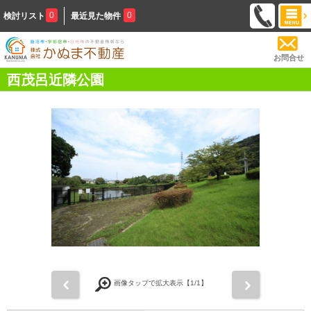
0
0
検討リスト
最近見た物件
お問合せ
西茂呂近隣公園
前
次
画像タップで拡大表示【
1
/1】