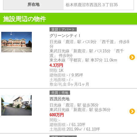
所在地
栃木県鹿沼市西茂呂３丁目35
施設周辺の物件
賃貸｜アパート
グリーンシティⅠ
日光線「鹿沼」駅 バス9分 「西千渡」 停歩9
分
東武日光線「新鹿沼」駅 バス15分 「西千
渡」 停歩9分
東北本線「宇都宮」駅 車37分 11.0km
4.3万円
間取:
1K
建物面積:
- / 9.95坪
土地面積:
- / -
敷金/礼金:
0ヶ月/1ヶ月
売買｜売地
西茂呂売地
日光線「鹿沼」駅 徒歩36分
東武日光線「新鹿沼」駅 徒歩36分
600万円
間取:
-
建物面積:
- / 61.10坪
土地面積:
201.99㎡ / 61.10坪