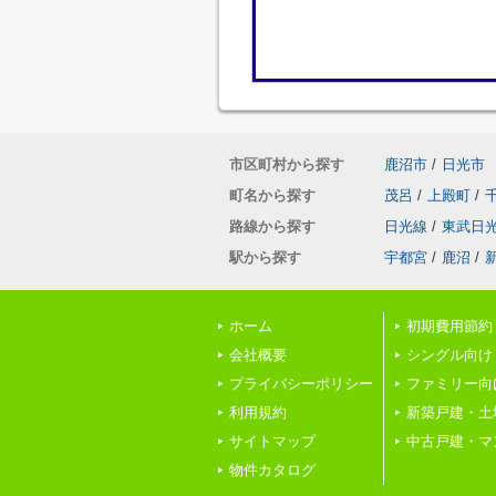
市区町村から探す
鹿沼市
/
日光市
町名から探す
茂呂
/
上殿町
/
路線から探す
日光線
/
東武日
駅から探す
宇都宮
/
鹿沼
/
ホーム
初期費用節約
会社概要
シングル向け
プライバシーポリシー
ファミリー向
利用規約
新築戸建・土
サイトマップ
中古戸建・マ
物件カタログ