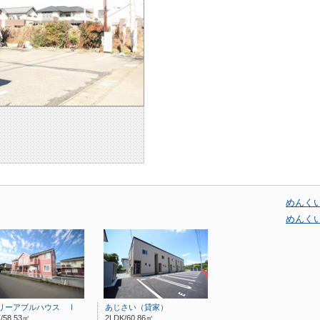
めんく
めんく
リーアブルハウス Ⅰ
あじさい（貸家）
/58.53㎡
2LDK/60.86㎡