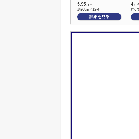
5.95
4
万円
万
約908m／12分
約67
詳細を見る