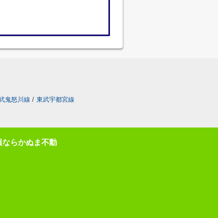
武鬼怒川線
/
東武宇都宮線
報ならかぬま不動