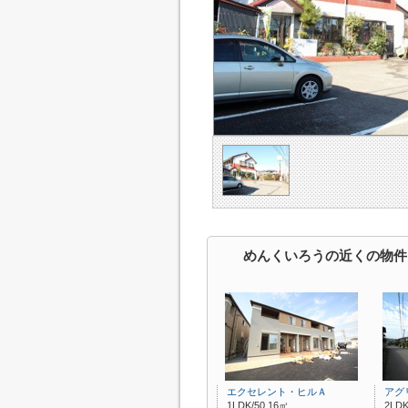
めんくいろうの近くの物件
エクセレント・ヒルＡ
アグ
1LDK/50.16㎡
2LDK