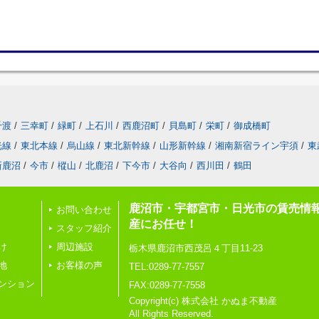
千渡
/
三幸町
/
緑町
/
上石川
/
西鹿沼町
/
貝島町
/
栄町
/
御成橋町
光線
/
東北本線
/
烏山線
/
東北新幹線
/
山形新幹線
/
湘南新宿ライン宇須
/
東
新鹿沼
/
今市
/
樅山
/
北鹿沼
/
下今市
/
大谷向
/
西川田
/
鶴田
鹿沼市・宇都宮市・日光市の賃売情
お問い合わせ
産にお任せ！
スタッフ紹介
け
周辺施設
栃木県鹿沼市西茂呂４丁目11-23
地
お客様の声
TEL:0289-77-7557
ンション
FAX:0289-77-7558
Copyright(c) 株式会社 かぬま不動産
All Rights Reserved.