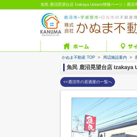
魚民 鹿沼晃望台店 Izakaya Uotami情報ページ
かぬま不動産 TOP
>
周辺施設案内
>
魚民 鹿沼晃望台店 Izakaya U
<<鹿沼市の居酒屋の一覧へ