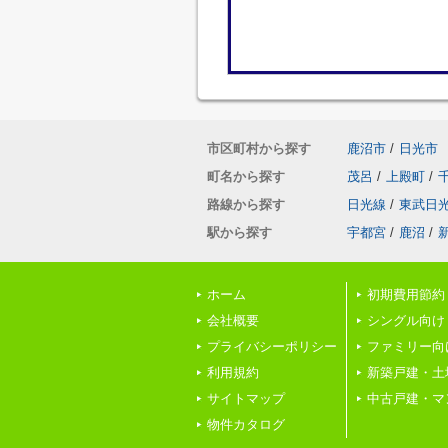
市区町村から探す
鹿沼市
/
日光市
町名から探す
茂呂
/
上殿町
/
路線から探す
日光線
/
東武日
駅から探す
宇都宮
/
鹿沼
/
ホーム
初期費用節約
会社概要
シングル向け
プライバシーポリシー
ファミリー向
利用規約
新築戸建・土
サイトマップ
中古戸建・マ
物件カタログ