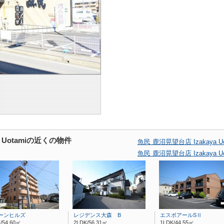
a Uotamiの近くの物件
魚民 鹿沼晃望台店 Izakaya
魚民 鹿沼晃望台店 Izakaya
ーンヒルズ
レジデンス大森 B
エスポアールSⅡ
/54.60㎡
2LDK/56.31㎡
1LDK/44.55㎡