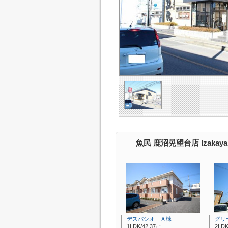
魚民 鹿沼晃望台店 Izakay
デスパシオ Ａ棟
グリ
1LDK/42.37㎡
2LDK