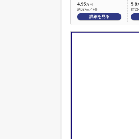
4.95
5.8
万円
約527m／7分
約32
詳細を見る