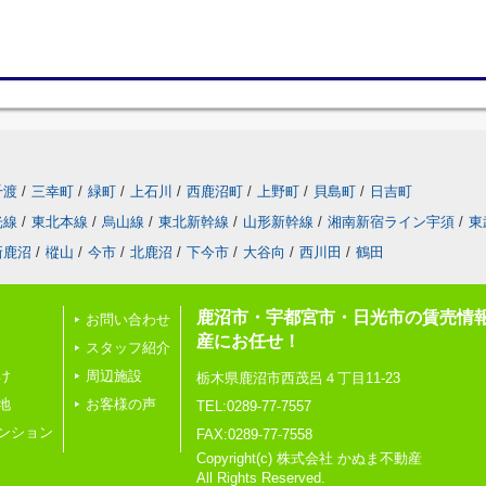
千渡
/
三幸町
/
緑町
/
上石川
/
西鹿沼町
/
上野町
/
貝島町
/
日吉町
光線
/
東北本線
/
烏山線
/
東北新幹線
/
山形新幹線
/
湘南新宿ライン宇須
/
東
新鹿沼
/
樅山
/
今市
/
北鹿沼
/
下今市
/
大谷向
/
西川田
/
鶴田
鹿沼市・宇都宮市・日光市の賃売情
お問い合わせ
産にお任せ！
スタッフ紹介
け
周辺施設
栃木県鹿沼市西茂呂４丁目11-23
地
お客様の声
TEL:0289-77-7557
ンション
FAX:0289-77-7558
Copyright(c) 株式会社 かぬま不動産
All Rights Reserved.