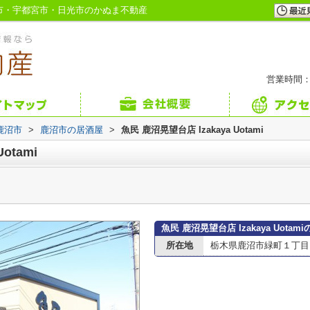
｜鹿沼市・宇都宮市・日光市のかぬま不動産
営業時間：
鹿沼市
>
鹿沼市の居酒屋
>
魚民 鹿沼晃望台店 Izakaya Uotami
otami
魚民 鹿沼晃望台店 Izakaya Uotam
所在地
栃木県鹿沼市緑町１丁目