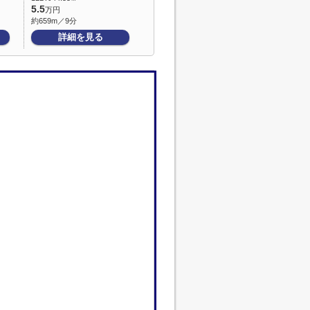
5.5
万円
約659m／9分
詳細を見る