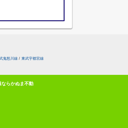
武鬼怒川線
/
東武宇都宮線
報ならかぬま不動